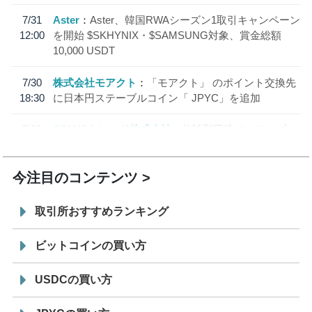
7/31
Aster
Aster、韓国RWAシーズン1取引キャンペーン
12:00
を開始 $SKHYNIX・$SAMSUNG対象、賞金総額
10,000 USDT
7/30
株式会社モアクト
「モアクト」 のポイント交換先
18:30
に日本円ステーブルコイン「 JPYC」を追加
7/29
SBI VCトレード株式会社
信託型円建てステーブル
19:30
コイン「JPYSC」徹底解説セミナーを開催
今注目のコンテンツ
取引所おすすめランキング
ビットコインの買い方
USDCの買い方