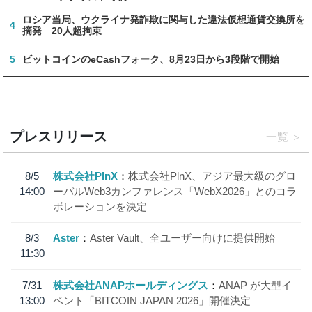
ロシア当局、ウクライナ発詐欺に関与した違法仮想通貨交換所を
4
摘発 20人超拘束
5
ビットコインのeCashフォーク、8月23日から3段階で開始
プレスリリース
一覧
8/5
株式会社PlnX
株式会社PlnX、アジア最大級のグロ
14:00
ーバルWeb3カンファレンス「WebX2026」とのコラ
ボレーションを決定
8/3
Aster
Aster Vault、全ユーザー向けに提供開始
11:30
7/31
株式会社ANAPホールディングス
ANAP が大型イ
13:00
ベント「BITCOIN JAPAN 2026」開催決定