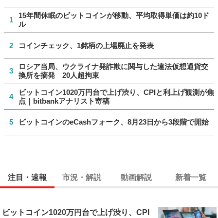
15年間休眠のビットコインが移動、平均取得単価は約10ド
1
ル
2
コインチェック、1銘柄の上場廃止を発表
ロシア当局、ウクライナ発詐欺に関与した違法仮想通貨交
3
換所を摘発 20人超拘束
ビットコイン1020万円台で上げ渋り、CPIと利上げ観測が焦
4
点｜bitbankアナリスト寄稿
5
ビットコインのeCashフォーク、8月23日から3段階で開始
注目・速報
市況・解説
動画解説
新着一覧
ビットコイン1020万円台で上げ渋り、CPI