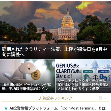
延期されたクラリティー法案、上院が採決日を9月中
旬に調整へ
ジーニアス法とクラリティー法
15年間休眠のビットコインが移
案の違いとは？米国の暗号資産2
動、平均取得単価は約10ドル
大法案をわかりやすく解説
人気記事ランキング
一覧 ＞
★
AI投資情報プラットフォーム 「CoinPost Terminal」とは