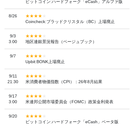
ビットコイン:ハードフォーク「eCash」アルファ版
8/26
Coincheck:ブラッドクリスタル（BC）上場廃止
9/3
3:00
地区連銀景況報告（ベージュブック）
9/7
Upbit:BONK上場廃止
9/11
21:30
米消費者物価指数（CPI）：26年8月結果
9/17
3:00
米連邦公開市場委員会（FOMC）政策金利発表
9/20
ビットコイン:ハードフォーク「eCash」ベータ版