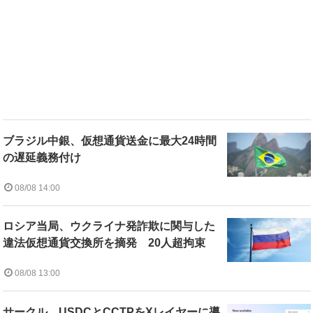
ブラジル中銀、仮想通貨送金に最大24時間
の遅延義務付け
08/08 14:00
ロシア当局、ウクライナ発詐欺に関与した
違法仮想通貨交換所を摘発 20人超拘束
08/08 13:00
サークル、USDCとCCTPをXレイヤーに導