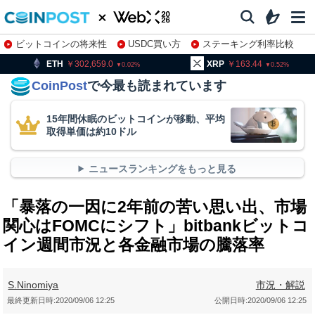
ビットコインの将来性
USDC買い方
ステーキング利率比較
株特集・関連銘柄
302,659.0
XRP
163.44
BNB
9
0.02
0.52
CoinPost
で今最も読まれています
15年間休眠のビットコインが移動、平均
取得単価は約10ドル
ニュースランキングをもっと見る
「暴落の一因に2年前の苦い思い出、市場
関心はFOMCにシフト」bitbankビットコ
イン週間市況と各金融市場の騰落率
S.Ninomiya
市況・解説
最終更新日時:
2020/09/06 12:25
公開日時:
2020/09/06 12:25