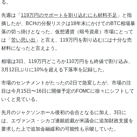
る。
先週は「
119万円のサポートを割り込むにも材料不足
」と指
摘したが、BCHの分裂リスクは18年末にかけてのBTC相場暴
落の切っ掛けとなった、仮想通貨（暗号資産）市場にとって
は「
苦い思い出
」と言え、119万円を割り込むには十分な売
材料になったと言えよう。
相場は3日、119万円どころか110万円をも終値で割り込み、
3月12日ぶりに10%を超える下落率を記録した。
市場のセンチメントがたったの2日で急変したが、市場の注
目は今月15日〜16日に開催予定のFOMCに徐々にシフトして
いくと見ている。
先月のジャクソンホール後初の会合となるに加え、3日に
は、エヴァンス・シカゴ連銀総裁が米議会に追加財政支援を
要求した上で追加金融緩和の可能性も示唆していた。