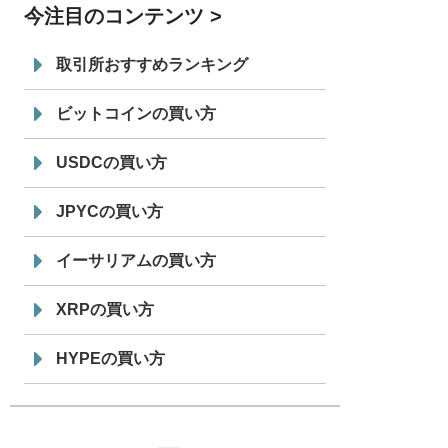
今注目のコンテンツ
7/29
SBI VCトレード株式会社
信託型円建
19:30
てステーブルコイン「JPYSC」徹底解
取引所おすすめランキング
説セミナーを開催
ビットコインの買い方
USDCの買い方
JPYCの買い方
イーサリアムの買い方
XRPの買い方
HYPEの買い方