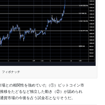
フィボナッチ
市場との相関性を強めていた（①）ビットコイン市
推移をたどるなど独立した動き（②）が認められ
通貨市場の今後を占う試金石となりそうだ。