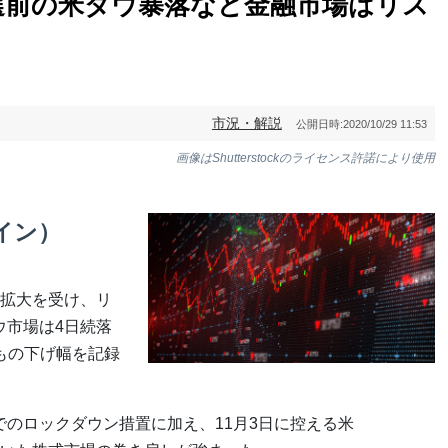
選前の米ダウ暴落など金融市場はリス
市況・解説
公開日時:
2020/10/29 11:53
画像はShutterstockのライセンス許諾により使用
イン）
拡大を受け、リ
ウ市場は4日続落
安もの下げ幅を記録
でのロックダウン措置に加え、11月3日に控える米