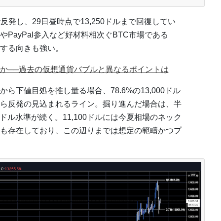
発し、29日昼時点で13,250ドルまで回復してい
PayPal参入など好材料相次ぐBTC市場である
する向きも強い。
か──過去の仮想通貨バブルと異なるポイントは
下値目処を推し量る場合、78.6%の13,000ドル
ら反発の見込まれるライン。掘り進んだ場合は、半
,360ドル水準が続く。11,100ドルには今夏相場のネック
も存在しており、この辺りまでは想定の範疇かつプ