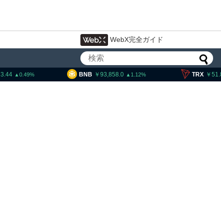
WebX完全ガイド
BNB
93,858.0
TRX
51.80
0.49
1.12
0
ビットコインが移動、
米クラ
約10ドル
月まで