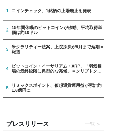
1
コインチェック、1銘柄の上場廃止を発表
15年間休眠のビットコインが移動、平均取得単
2
価は約10ドル
米クラリティー法案、上院採決が9月まで延期＝
3
報道
ビットコイン・イーサリアム・XRP、「弱気相
4
場の最終段階に典型的な兆候」＝クリプトクア
ント
リミックスポイント、仮想通貨運用益が累計約
5
1.6億円に
プレスリリース
一覧