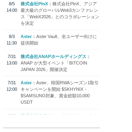
8/5
株式会社PlnX
株式会社PlnX、アジア
14:00
最大級のグローバルWeb3カンファレン
ス「WebX2026」とのコラボレーション
を決定
8/3
Aster
Aster Vault、全ユーザー向けに
11:30
提供開始
7/31
株式会社ANAPホールディングス
13:00
ANAP が大型イベント「BITCOIN
JAPAN 2026」開催決定
7/31
Aster
Aster、韓国RWAシーズン1取引
12:00
キャンペーンを開始 $SKHYNIX・
$SAMSUNG対象、賞金総額10,000
USDT
7/30
株式会社モアクト
「モアクト」 のポ
18:30
イント交換先に日本円ステーブルコイン
「 JPYC」を追加