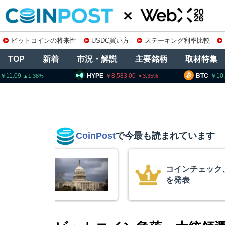
ビットコインの将来性
USDC買い方
ステーキング利率比較
TOP
新着
市況・解説
主要銘柄
取材特集
HYPE
8,583.00
BTC
10,260,0
3.35
CoinPost
で今最も読まれています
コインチェック、1銘
を発表