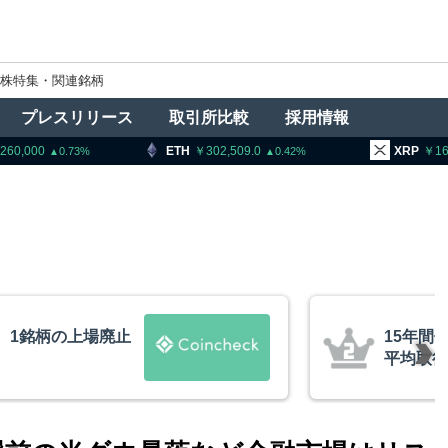
株特集・関連銘柄
プレスリリース
取引所比較
採用情報
00
ETH
302,509.0
XRP
163.44
0.73
0.42
柄の上場廃止
15年間休眠の
平均取得単価は