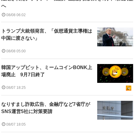
へ
08/08 06:02
トランプ大統領発言、「仮想通貨主導権は
中国に渡さない」
08/08 05:00
韓国アップビット、ミームコインBONK上
場廃止 9月7日終了
08/07 18:25
なりすまし詐欺広告、金融庁など7省庁が
SNS運営5社に対策要請
08/07 18:05