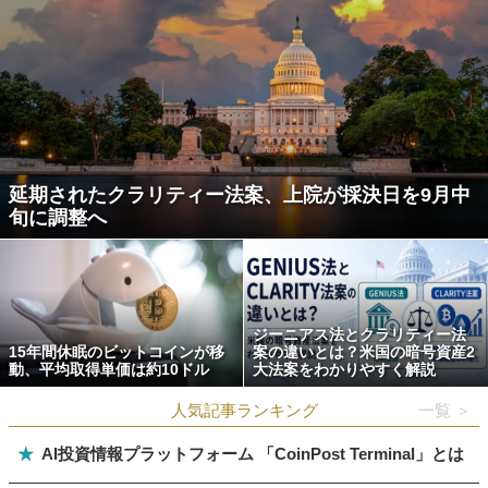
延期されたクラリティー法案、上院が採決日を9月中
旬に調整へ
ジーニアス法とクラリティー法
15年間休眠のビットコインが移
案の違いとは？米国の暗号資産2
動、平均取得単価は約10ドル
大法案をわかりやすく解説
人気記事ランキング
一覧 ＞
★
AI投資情報プラットフォーム 「CoinPost Terminal」とは