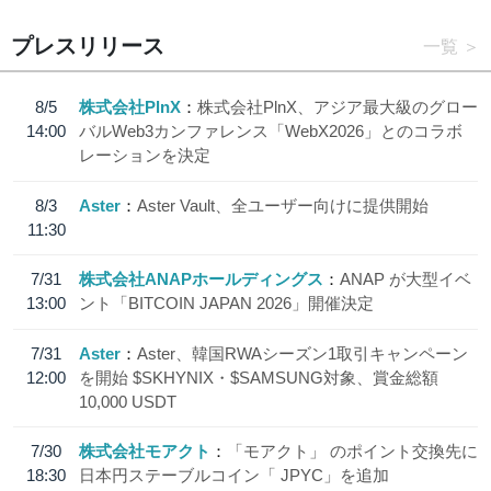
プレスリリース
一覧
8/5
株式会社PlnX
株式会社PlnX、アジア最大級のグロー
14:00
バルWeb3カンファレンス「WebX2026」とのコラボ
レーションを決定
8/3
Aster
Aster Vault、全ユーザー向けに提供開始
11:30
7/31
株式会社ANAPホールディングス
ANAP が大型イベ
13:00
ント「BITCOIN JAPAN 2026」開催決定
7/31
Aster
Aster、韓国RWAシーズン1取引キャンペーン
12:00
を開始 $SKHYNIX・$SAMSUNG対象、賞金総額
10,000 USDT
7/30
株式会社モアクト
「モアクト」 のポイント交換先に
18:30
日本円ステーブルコイン「 JPYC」を追加