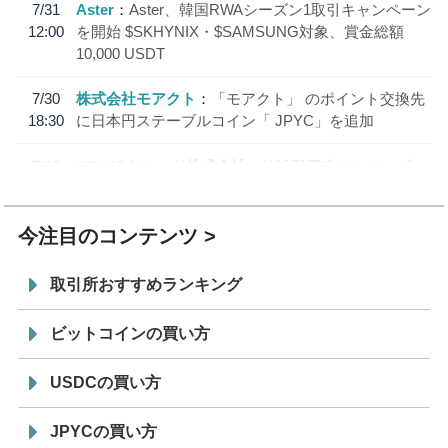
7/31
Aster
Aster、韓国RWAシーズン1取引キャンペーン
12:00
を開始 $SKHYNIX・$SAMSUNG対象、賞金総額
10,000 USDT
7/30
株式会社モアクト
「モアクト」 のポイント交換先
18:30
に日本円ステーブルコイン「 JPYC」を追加
7/29
SBI VCトレード株式会社
信託型円建てステーブル
19:30
コイン「JPYSC」徹底解説セミナーを開催
今注目のコンテンツ
取引所おすすめランキング
ビットコインの買い方
USDCの買い方
JPYCの買い方