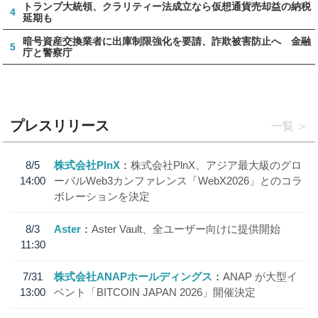
トランプ大統領、クラリティー法成立なら仮想通貨売却益の納税
4
延期も
暗号資産交換業者に出庫制限強化を要請、詐欺被害防止へ 金融
5
庁と警察庁
プレスリリース
一覧
8/5
株式会社PlnX
株式会社PlnX、アジア最大級のグロ
14:00
ーバルWeb3カンファレンス「WebX2026」とのコラ
ボレーションを決定
8/3
Aster
Aster Vault、全ユーザー向けに提供開始
11:30
7/31
株式会社ANAPホールディングス
ANAP が大型イ
13:00
ベント「BITCOIN JAPAN 2026」開催決定