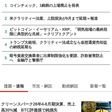
1
コインチェック、1銘柄の上場廃止を発表
2
米クラリティー法案、上院採決が9月まで延期＝報道
ビットコイン・イーサリアム・XRP、「弱気相場の最終段
3
階に典型的な兆候」＝クリプトクアント
トランプ大統領、クラリティー法成立なら仮想通貨売却益
4
の納税延期も
暗号資産交換業者に出庫制限強化を要請、詐欺被害防止
5
へ 金融庁と警察庁
注目・速報
市況・解説
動画解説
新着一覧
クリーンスパーク26年4-6月期決算、売上
高30%減 BTC評価損で純損失