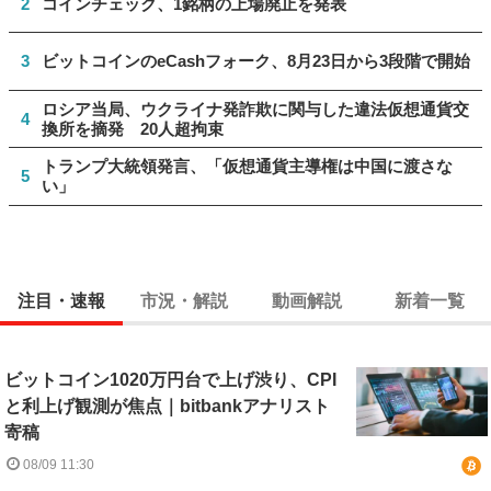
2
コインチェック、1銘柄の上場廃止を発表
3
ビットコインのeCashフォーク、8月23日から3段階で開始
ロシア当局、ウクライナ発詐欺に関与した違法仮想通貨交
4
換所を摘発 20人超拘束
トランプ大統領発言、「仮想通貨主導権は中国に渡さな
5
い」
注目・速報
市況・解説
動画解説
新着一覧
ビットコイン1020万円台で上げ渋り、CPI
と利上げ観測が焦点｜bitbankアナリスト
寄稿
08/09 11:30