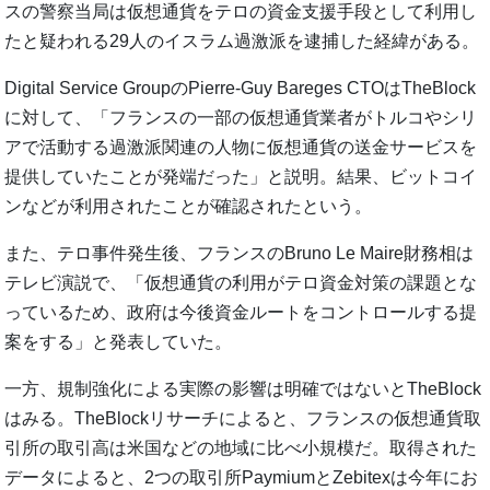
スの警察当局は仮想通貨をテロの資金支援手段として利用し
たと疑われる29人のイスラム過激派を逮捕した経緯がある。
Digital Service GroupのPierre-Guy Bareges CTOはTheBlock
に対して、「フランスの一部の仮想通貨業者がトルコやシリ
アで活動する過激派関連の人物に仮想通貨の送金サービスを
提供していたことが発端だった」と説明。結果、ビットコイ
ンなどが利用されたことが確認されたという。
また、テロ事件発生後、フランスのBruno Le Maire財務相は
テレビ演説で、「仮想通貨の利用がテロ資金対策の課題とな
っているため、政府は今後資金ルートをコントロールする提
案をする」と発表していた。
一方、規制強化による実際の影響は明確ではないとTheBlock
はみる。TheBlockリサーチによると、フランスの仮想通貨取
引所の取引高は米国などの地域に比べ小規模だ。取得された
データによると、2つの取引所PaymiumとZebitexは今年にお