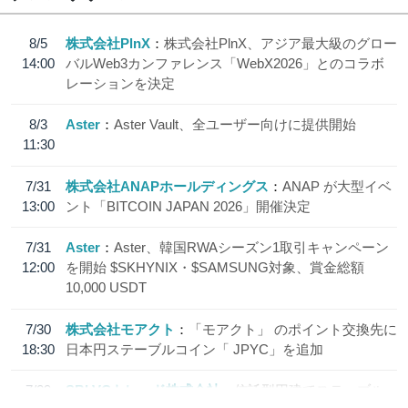
8/5
株式会社PlnX
株式会社PlnX、アジア最大級のグロー
14:00
バルWeb3カンファレンス「WebX2026」とのコラボ
レーションを決定
8/3
Aster
Aster Vault、全ユーザー向けに提供開始
11:30
7/31
株式会社ANAPホールディングス
ANAP が大型イベ
13:00
ント「BITCOIN JAPAN 2026」開催決定
7/31
Aster
Aster、韓国RWAシーズン1取引キャンペーン
12:00
を開始 $SKHYNIX・$SAMSUNG対象、賞金総額
10,000 USDT
7/30
株式会社モアクト
「モアクト」 のポイント交換先に
18:30
日本円ステーブルコイン「 JPYC」を追加
7/29
SBI VCトレード株式会社
信託型円建てステーブル