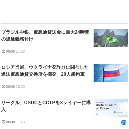
ブラジル中銀、仮想通貨送金に最大24時間
の遅延義務付け
08/08 14:00
ロシア当局、ウクライナ発詐欺に関与した
違法仮想通貨交換所を摘発 20人超拘束
08/08 13:00
サークル、USDCとCCTPをXレイヤーに導
入
08/08 11:20