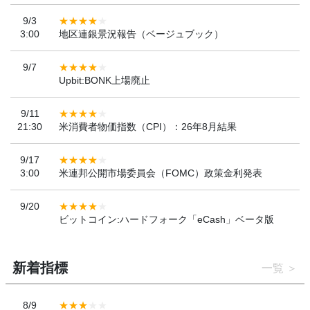
9/3
3:00
地区連銀景況報告（ベージュブック）
9/7
Upbit:BONK上場廃止
9/11
21:30
米消費者物価指数（CPI）：26年8月結果
9/17
3:00
米連邦公開市場委員会（FOMC）政策金利発表
9/20
ビットコイン:ハードフォーク「eCash」ベータ版
新着指標
一覧
8/9