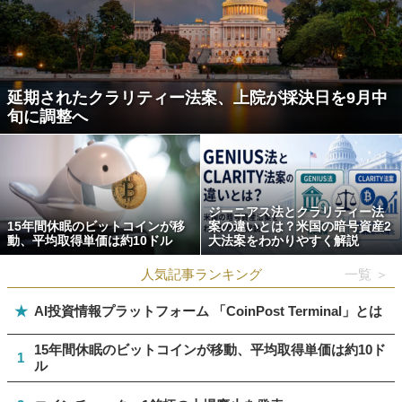
延期されたクラリティー法案、上院が採決日を9月中
旬に調整へ
ジーニアス法とクラリティー法
15年間休眠のビットコインが移
案の違いとは？米国の暗号資産2
動、平均取得単価は約10ドル
大法案をわかりやすく解説
人気記事ランキング
一覧 ＞
★
AI投資情報プラットフォーム 「CoinPost Terminal」とは
15年間休眠のビットコインが移動、平均取得単価は約10ド
1
ル