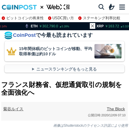
ビットコインの将来性
USDC買い方
ステーキング利率比較
株特集・関連銘柄
302,790.0
XRP
163.72
BNB
0.26
0.31
CoinPost
で今最も読まれています
15年間休眠のビットコインが移動、平均
取得単価は約10ドル
ニュースランキングをもっと見る
フランス財務省、仮想通貨取引の規制を
全面強化へ
菊谷ルイス
The Block
公開日時:
2020/12/09 07:10
画像はShutterstockのライセンス許諾により使用