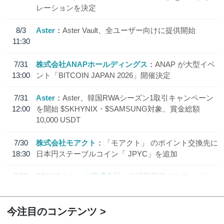
レーションを決定
8/3
Aster
Aster Vault、全ユーザー向けに提供開始
11:30
7/31
株式会社ANAPホールディングス
ANAP が大型イベ
13:00
ント「BITCOIN JAPAN 2026」開催決定
7/31
Aster
Aster、韓国RWAシーズン1取引キャンペーン
12:00
を開始 $SKHYNIX・$SAMSUNG対象、賞金総額
10,000 USDT
7/30
株式会社モアクト
「モアクト」 のポイント交換先に
18:30
日本円ステーブルコイン「 JPYC」を追加
7/29
SBI VCトレード株式会社
信託型円建てステーブル
19:30
コイン「JPYSC」徹底解説セミナーを開催
今注目のコンテンツ