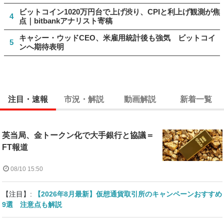
ビットコイン1020万円台で上げ渋り、CPIと利上げ観測が焦
4
点｜bitbankアナリスト寄稿
キャシー・ウッドCEO、米雇用統計後も強気 ビットコイ
5
ンへ期待表明
注目・速報
市況・解説
動画解説
新着一覧
英当局、金トークン化で大手銀行と協議＝
FT報道
08/10 15:50
【注目】:
【2026年8月最新】仮想通貨取引所のキャンペーンおすすめ
9選 注意点も解説