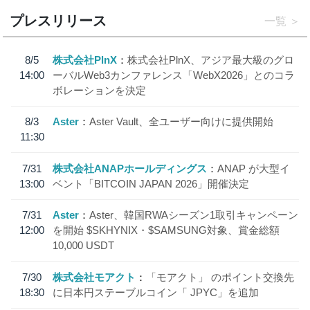
プレスリリース
一覧
8/5
株式会社PlnX
株式会社PlnX、アジア最大級のグロ
14:00
ーバルWeb3カンファレンス「WebX2026」とのコラ
ボレーションを決定
8/3
Aster
Aster Vault、全ユーザー向けに提供開始
11:30
7/31
株式会社ANAPホールディングス
ANAP が大型イ
13:00
ベント「BITCOIN JAPAN 2026」開催決定
7/31
Aster
Aster、韓国RWAシーズン1取引キャンペーン
12:00
を開始 $SKHYNIX・$SAMSUNG対象、賞金総額
10,000 USDT
7/30
株式会社モアクト
「モアクト」 のポイント交換先
18:30
に日本円ステーブルコイン「 JPYC」を追加