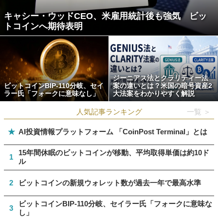
キャシー・ウッドCEO、米雇用統計後も強気 ビッ
トコインへ期待表明
ジーニアス法とクラリティー法
ビットコインBIP-110分岐、セイ
案の違いとは？米国の暗号資産2
ラー氏「フォークに意味なし」
大法案をわかりやすく解説
人気記事ランキング
一覧 ＞
★
AI投資情報プラットフォーム 「CoinPost Terminal」とは
15年間休眠のビットコインが移動、平均取得単価は約10ド
1
ル
2
ビットコインの新規ウォレット数が過去一年で最高水準
ビットコインBIP-110分岐、セイラー氏「フォークに意味な
3
し」