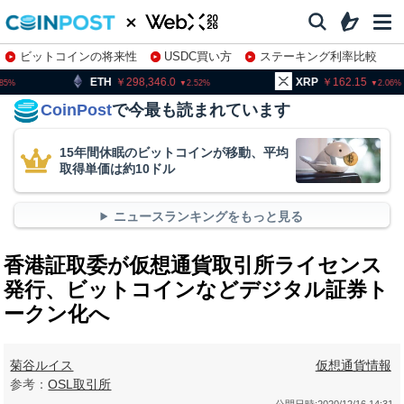
ビットコインの将来性
USDC買い方
ステーキング利率比較
株特集・関連銘柄
298,346.0
XRP
162.15
BNB
2.52
2.06
CoinPost
で今最も読まれています
15年間休眠のビットコインが移動、平均
取得単価は約10ドル
ニュースランキングをもっと見る
香港証取委が仮想通貨取引所ライセンス
発行、ビットコインなどデジタル証券ト
ークン化へ
菊谷ルイス
仮想通貨情報
参考：
OSL取引所
公開日時:
2020/12/16 14:31