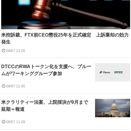
米控訴裁、FTX前CEO懲役25年を正式確定 上訴棄却の効力
発生
08/07 13:20
DTCCのRWAトークン化を支援へ、プルー
ムがワーキンググループ参加
08/07 12:45
米クラリティー法案、上院採決が9月まで
延期＝報道
08/07 11:28