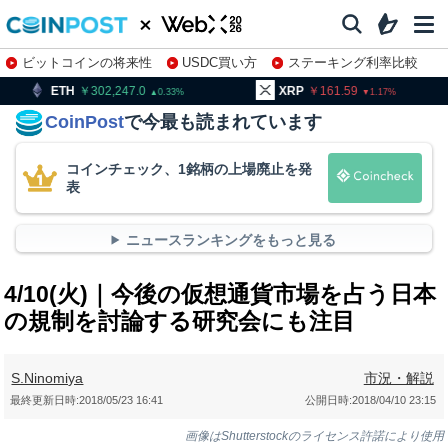
ビットコインの将来性
USDC買い方
ステーキング利率比較
株特集・関連銘柄
02,247.0
XRP
161.59
BNB
9
0.33
1.17
CoinPost
で今最も読まれています
コインチェック、1銘柄の上場廃止を発
表
ニュースランキングをもっと見る
4/10(火)｜今後の仮想通貨市場を占う日本
の規制を討論する研究会にも注目
S.Ninomiya
市況・解説
最終更新日時:
2018/05/23 16:41
公開日時:
2018/04/10 23:15
画像はShutterstockのライセンス許諾により使用