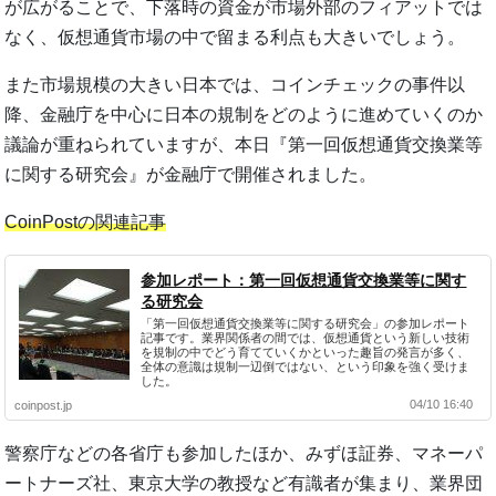
が広がることで、下落時の資金が市場外部のフィアットでは
なく、仮想通貨市場の中で留まる利点も大きいでしょう。
また市場規模の大きい日本では、コインチェックの事件以
降、金融庁を中心に日本の規制をどのように進めていくのか
議論が重ねられていますが、本日『第一回仮想通貨交換業等
に関する研究会』が金融庁で開催されました。
CoinPostの関連記事
参加レポート：第一回仮想通貨交換業等に関す
る研究会
「第一回仮想通貨交換業等に関する研究会」の参加レポート
記事です。業界関係者の間では、仮想通貨という新しい技術
を規制の中でどう育てていくかといった趣旨の発言が多く、
全体の意識は規制一辺倒ではない、という印象を強く受けま
した。
04/10 16:40
coinpost.jp
警察庁などの各省庁も参加したほか、みずほ証券、マネーパ
ートナーズ社、東京大学の教授など有識者が集まり、業界団