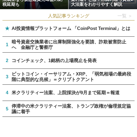
税延期も
大法案をわかりやすく解説
人気記事ランキング
一覧 ＞
★
AI投資情報プラットフォーム 「CoinPost Terminal」とは
暗号資産交換業者に出庫制限強化を要請、詐欺被害防止
1
へ 金融庁と警察庁
2
コインチェック、1銘柄の上場廃止を発表
ビットコイン・イーサリアム・XRP、「弱気相場の最終段
3
階に典型的な兆候」＝クリプトクアント
4
米クラリティー法案、上院採決が9月まで延期＝報道
停滞中の米クラリティー法案、トランプ政権が倫理規定協
5
議に着手