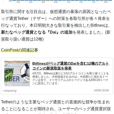
取引所に関する注目点は、仮想通貨の暴落の原因となったペ
ッグ通貨Tether（テザー）への対策を各取引所が各々発表を
行なっており、本日明朝大きな取引量を検出したBitfinexは、
新たなペッグ通貨となる『Dai』の追加
を発表しました。(新
規取り扱い通貨は12種)
CoinPostの関連記事
Bitfinexがペッグ通貨のDaiを含む12種のアルト
コインの新規取扱を発表
4月7日、Bitfinexは新たに12のアルトコインを取り扱うことを
発表しました。今回追加されるのは、今回新たに加わるトー
クンは全て、イーサリアム上のトークンであるERC20トーク
ンに該当しています。
04/09 20:08
coinpost.jp
Tetherのような主要なペッグ通貨との直接的な競争が生まれ
ることになることが期待され、ユーザーのペッグ通貨選択肢