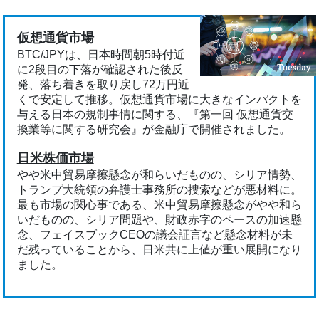
仮想通貨市場
BTC/JPYは、日本時間朝5時付近
に2段目の下落が確認された後反
発、落ち着きを取り戻し72万円近
くで安定して推移。仮想通貨市場に大きなインパクトを
与える日本の規制事情に関する、『第一回 仮想通貨交
換業等に関する研究会』が金融庁で開催されました。
日米株価市場
やや米中貿易摩擦懸念が和らいだものの、シリア情勢、
トランプ大統領の弁護士事務所の捜索などが悪材料に。
最も市場の関心事である、米中貿易摩擦懸念がやや和ら
いだものの、シリア問題や、財政赤字のペースの加速懸
念、フェイスブックCEOの議会証言など懸念材料が未
だ残っていることから、日米共に上値が重い展開になり
ました。