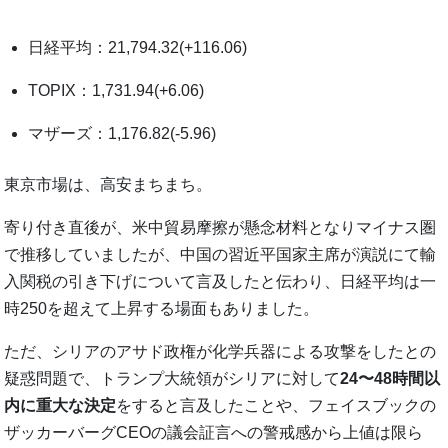
日経平均：21,794.32(+116.06)
TOPIX：1,731.94(+6.06)
マザーズ：1,176.82(-5.96)
東京市場は、高安まちまち。
寄り付き直後が、米中貿易摩擦が懸念材料となりマイナス圏
で推移していましたが、中国の習近平国家主席が演説にて輸
入関税の引き下げについて言及したと伝わり、日経平均は一
時250を超えて上昇する場面もありました。
ただ、シリアのアサド政権が化学兵器による攻撃をしたとの
疑惑問題で、トランプ大統領がシリアに対して
24〜48時間以
内に重大な決定
をすると言及したことや、フェイスブックの
ザッカーバーグCEOの議会証言への警戒感から上値は限ら