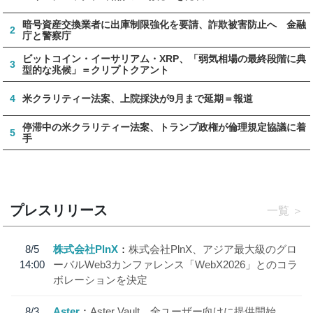
暗号資産交換業者に出庫制限強化を要請、詐欺被害防止へ 金融
2
庁と警察庁
ビットコイン・イーサリアム・XRP、「弱気相場の最終段階に典
3
型的な兆候」＝クリプトクアント
4
米クラリティー法案、上院採決が9月まで延期＝報道
停滞中の米クラリティー法案、トランプ政権が倫理規定協議に着
5
手
プレスリリース
一覧
8/5
株式会社PlnX
株式会社PlnX、アジア最大級のグロ
14:00
ーバルWeb3カンファレンス「WebX2026」とのコラ
ボレーションを決定
8/3
Aster
Aster Vault、全ユーザー向けに提供開始