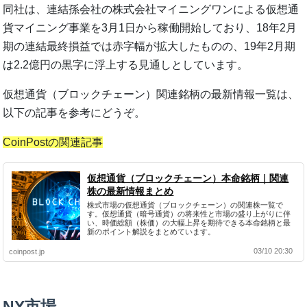
同社は、連結孫会社の株式会社マイニングワンによる仮想通
貨マイニング事業を3月1日から稼働開始しており、18年2月
期の連結最終損益では赤字幅が拡大したものの、19年2月期
は2.2億円の黒字に浮上する見通しとしています。
仮想通貨（ブロックチェーン）関連銘柄の最新情報一覧は、
以下の記事を参考にどうぞ。
CoinPostの関連記事
仮想通貨（ブロックチェーン）本命銘柄｜関連
株の最新情報まとめ
株式市場の仮想通貨（ブロックチェーン）の関連株一覧で
す。仮想通貨（暗号通貨）の将来性と市場の盛り上がりに伴
い、時価総額（株価）の大幅上昇を期待できる本命銘柄と最
新のポイント解説をまとめています。
03/10 20:30
coinpost.jp
NY市場