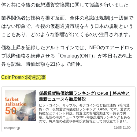
体と共に今後の仮想通貨交換業に関して協議を行いました。
業界関係者は技術を推す反面、全体の意識は規制は一辺倒で
はない印象で、今後の仮想通貨市場を占う日本の規制という
こともあり、どのような影響が出てくるのか注目されます。
価格上昇を記録したアルトコインでは、NEOのエアードロッ
プ以降価格を続伸させる「Ontology(ONT)」が本日も25%上
昇を記録、時価総額を21位まで続伸。
CoinPostの関連記事
仮想通貨時価総額ランキングTOP50｜将来性と
最新ニュースを徹底解説
ビットコイン、リップル、モナコインなど仮想通貨（暗号通
貨）の「仮想通貨時価総額ランキングTOP50」です。通貨の
特徴などポイント解説、前週比の相場変動まで一覧表で掲
載。最新の海外ニュースや2017年仮想通貨ランキングもある
ので、将来性の確認や参考投資情報としてお役立て下さい。
11/05 11:00
coinpost.jp