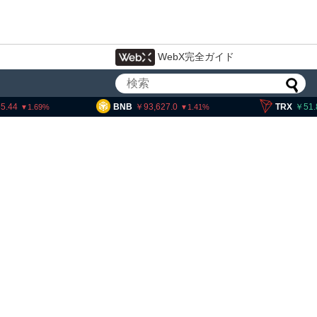
WebX完全ガイド
BNB
93,627.0
TRX
51.85
1.41
0.06
・ヘイズ、AIバブル崩壊と
でビットコイン100万ドル