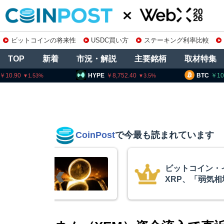
ビットコインの将来性
USDC買い方
ステーキング利率比較
TOP
新着
市況・解説
主要銘柄
取材特集
HYPE
8,752.40
BTC
10,209,735
3.5
0.1
CoinPost
で今最も読まれています
リアム・
暗号資産交換業
終段階に典型
要請、詐欺被害
クアント
察庁