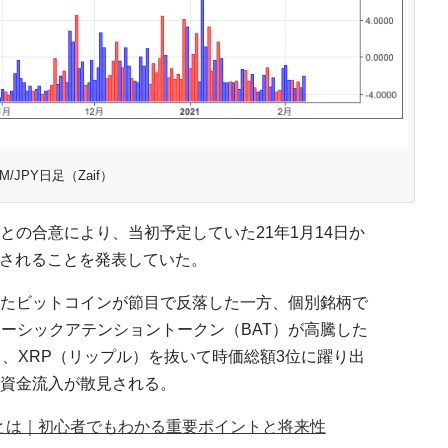
M/JPY日足（Zaif）
との合意により、当初予定していた21年1月14日か
延期されることを発表していた。
たビットコインが節目で反落した一方、個別銘柄で
ベーシックアテンショントークン（BAT）が高騰した
し、XRP（リップル）を抜いて時価総額3位に躍り出
資金流入が散見される。
）とは｜初心者でもわかる重要ポイントと将来性