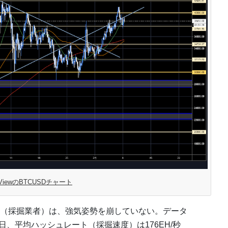
ngViewのBTCUSDチャート
（採掘業者）は、強気姿勢を崩していない。データ
金曜日、平均ハッシュレート（採掘速度）は176EH/秒