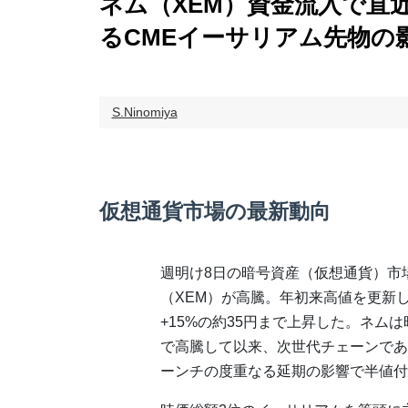
ネム（XEM）資金流入で直近
るCMEイーサリアム先物の
S.Ninomiya
仮想通貨市場の最新動向
週明け8日の暗号資産（仮想通貨）市
（XEM）が高騰。年初来高値を更新
+15%の約35円まで上昇した。ネムは
で高騰して以来、次世代チェーンである
ーンチの度重なる延期の影響で半値付