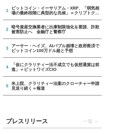
ビットコイン・イーサリアム・XRP、「弱気相
1
場の最終段階に典型的な兆候」＝クリプトクア
ント
暗号資産交換業者に出庫制限強化を要請、詐欺
2
被害防止へ 金融庁と警察庁
アーサー・ヘイズ、AIバブル崩壊と政府救済で
3
ビットコイン100万ドル超と予想
「仮にクラリティー法不成立でも仮想通貨は前
4
進」＝ビットワイズCIO
米上院、クラリティー法案のクローチャー申請
5
見送り続く＝報道
プレスリリース
一覧