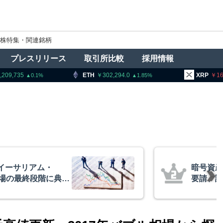
株特集・関連銘柄
プレスリリース
取引所比較
採用情報
ETH
302,294.0
XRP
165.44
1.85
1.69
者に出庫制限強化を
アーサー
防止へ 金融庁と警
政府救済
超と予想