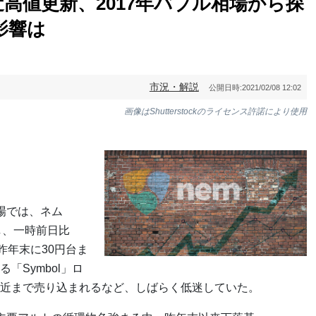
高値更新、2017年バブル相場から探
影響は
市況・解説
公開日時:
2021/02/08 12:02
画像はShutterstockのライセンス許諾により使用
場では、ネム
し、一時前日比
昨年末に30円台ま
「Symbol」ロ
近まで売り込まれるなど、しばらく低迷していた。