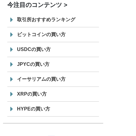
今注目のコンテンツ
7/29
SBI VCトレード株式会社
信託型円建
19:30
てステーブルコイン「JPYSC」徹底解
取引所おすすめランキング
説セミナーを開催
ビットコインの買い方
USDCの買い方
JPYCの買い方
イーサリアムの買い方
XRPの買い方
HYPEの買い方