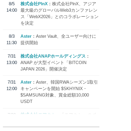
8/5
株式会社PlnX
株式会社PlnX、アジア
14:00
最大級のグローバルWeb3カンファレン
ス「WebX2026」とのコラボレーション
を決定
8/3
Aster
Aster Vault、全ユーザー向けに
11:30
提供開始
7/31
株式会社ANAPホールディングス
13:00
ANAP が大型イベント「BITCOIN
JAPAN 2026」開催決定
7/31
Aster
Aster、韓国RWAシーズン1取引
12:00
キャンペーンを開始 $SKHYNIX・
$SAMSUNG対象、賞金総額10,000
USDT
7/30
株式会社モアクト
「モアクト」 のポ
18:30
イント交換先に日本円ステーブルコイン
「 JPYC」を追加