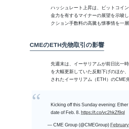
ハッシュレート上昇は、ビットコイン
金力を有するマイナーの展望を示唆し
クション手数料の高騰も懐事情を一層
CMEのETH先物取引の影響
先週末は、イーサリアムが前日比一時
を大幅更新していた反動下げのほか、米東
されたイーサリアム（ETH）のCME
Kicking off this Sunday evening: Ether fu
date of Feb. 8.
https://t.co/vc2hkZf9ql
— CME Group (@CMEGroup)
February