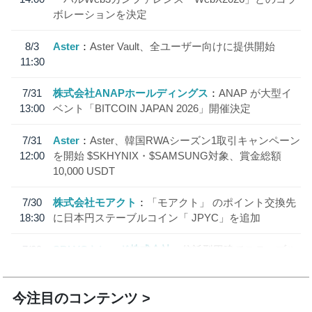
ボレーションを決定
8/3
Aster
Aster Vault、全ユーザー向けに提供開始
11:30
7/31
株式会社ANAPホールディングス
ANAP が大型イ
13:00
ベント「BITCOIN JAPAN 2026」開催決定
7/31
Aster
Aster、韓国RWAシーズン1取引キャンペーン
12:00
を開始 $SKHYNIX・$SAMSUNG対象、賞金総額
10,000 USDT
7/30
株式会社モアクト
「モアクト」 のポイント交換先
18:30
に日本円ステーブルコイン「 JPYC」を追加
7/29
SBI VCトレード株式会社
信託型円建てステーブル
19:30
コイン「JPYSC」徹底解説セミナーを開催
今注目のコンテンツ