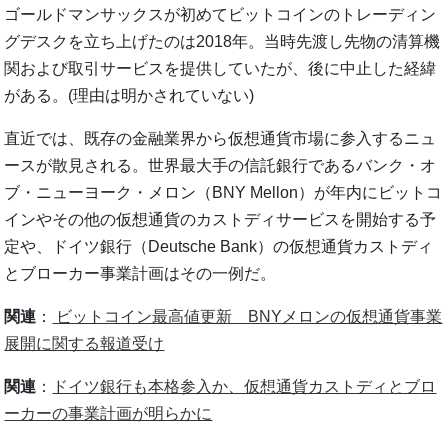
ゴールドマンサックスが初めてビットコインのトレーディン
グデスクを立ち上げたのは2018年。当時先渡し先物の清算機
関および取引サービスを提供していたが、後に中止した経緯
がある。(理由は明かされていない)
直近では、既存の金融業界から仮想通貨市場に参入するニュ
ースが散見される。世界最大手の信託銀行であるバンク・オ
ブ・ニューヨーク・メロン（BNY Mellon）が年内にビットコ
インやその他の仮想通貨のカストディサービスを開始する予
定や、ドイツ銀行（Deutsche Bank）の仮想通貨カストディ
とブローカー事業計画はその一例だ。
関連
：
ビットコイン最高値更新 BNYメロンの仮想通貨事業
展開に関する報道受け
関連
：
ドイツ銀行も本格参入か、仮想通貨カストディとブロ
ーカーの事業計画が明らかに