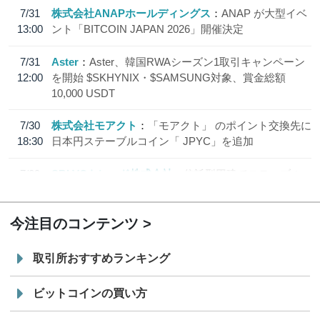
7/31
株式会社ANAPホールディングス
ANAP が大型イベ
13:00
ント「BITCOIN JAPAN 2026」開催決定
7/31
Aster
Aster、韓国RWAシーズン1取引キャンペーン
12:00
を開始 $SKHYNIX・$SAMSUNG対象、賞金総額
10,000 USDT
7/30
株式会社モアクト
「モアクト」 のポイント交換先に
18:30
日本円ステーブルコイン「 JPYC」を追加
7/29
SBI VCトレード株式会社
信託型円建てステーブル
19:30
コイン「JPYSC」徹底解説セミナーを開催
今注目のコンテンツ
取引所おすすめランキング
ビットコインの買い方