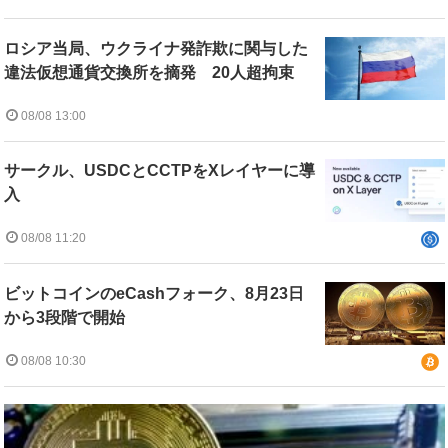
ロシア当局、ウクライナ発詐欺に関与した
違法仮想通貨交換所を摘発 20人超拘束
08/08 13:00
サークル、USDCとCCTPをXレイヤーに導
入
08/08 11:20
ビットコインのeCashフォーク、8月23日
から3段階で開始
08/08 10:30