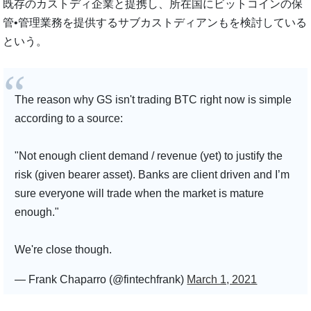
既存のカストディ企業と提携し、所在国にビットコインの保
管•管理業務を提供するサブカストディアンもを検討している
という。
The reason why GS isn't trading BTC right now is simple
according to a source:
"Not enough client demand / revenue (yet) to justify the
risk (given bearer asset). Banks are client driven and I’m
sure everyone will trade when the market is mature
enough."
We're close though.
— Frank Chaparro (@fintechfrank)
March 1, 2021