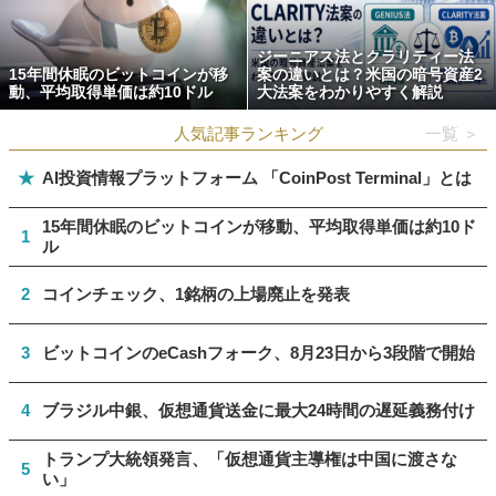
ジーニアス法とクラリティー法
15年間休眠のビットコインが移
案の違いとは？米国の暗号資産2
動、平均取得単価は約10ドル
大法案をわかりやすく解説
人気記事ランキング
一覧 ＞
★
AI投資情報プラットフォーム 「CoinPost Terminal」とは
15年間休眠のビットコインが移動、平均取得単価は約10ド
1
ル
2
コインチェック、1銘柄の上場廃止を発表
3
ビットコインのeCashフォーク、8月23日から3段階で開始
4
ブラジル中銀、仮想通貨送金に最大24時間の遅延義務付け
トランプ大統領発言、「仮想通貨主導権は中国に渡さな
5
い」