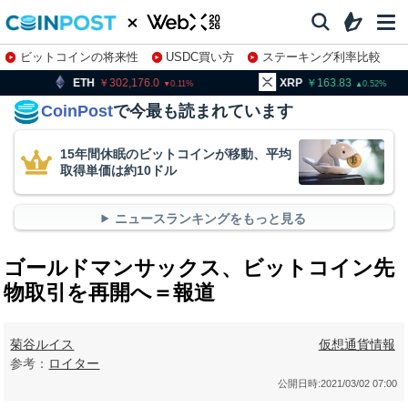
ビットコインの将来性
USDC買い方
ステーキング利率比較
株特集・関連銘柄
302,176.0
XRP
163.83
BNB
0.11
0.52
CoinPost
で今最も読まれています
15年間休眠のビットコインが移動、平均
取得単価は約10ドル
ニュースランキングをもっと見る
ゴールドマンサックス、ビットコイン先
物取引を再開へ＝報道
菊谷ルイス
仮想通貨情報
参考：
ロイター
公開日時:
2021/03/02 07:00