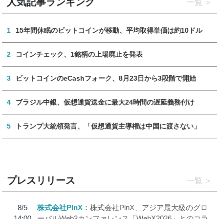
人気記事ランキング
一覧
1
15年間休眠のビットコインが移動、平均取得単価は約10ドル
2
コインチェック、1銘柄の上場廃止を発表
3
ビットコインのeCashフォーク、8月23日から3段階で開始
4
ブラジル中銀、仮想通貨送金に最大24時間の遅延義務付け
5
トランプ大統領発言、「仮想通貨主導権は中国に渡さない」
プレスリリース
一覧
8/5
株式会社PlnX
株式会社PlnX、アジア最大級のグロ
14:00
ーバルWeb3カンファレンス「WebX2026」とのコラ