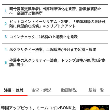
暗号資産交換業者に出庫制限強化を要請、詐欺被害防止
1
へ 金融庁と警察庁
ビットコイン・イーサリアム・XRP、「弱気相場の最終段
2
階に典型的な兆候」＝クリプトクアント
3
コインチェック、1銘柄の上場廃止を発表
4
米クラリティー法案、上院採決が9月まで延期＝報道
停滞中の米クラリティー法案、トランプ政権が倫理規定協
5
議に着手
注目・速報
市況・解説
動画解説
新着一覧
韓国アップビット、ミームコインBONK上