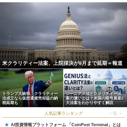
米クラリティー法案、上院採決が9月まで延期＝報道
トランプ大統領、クラリティー
ジーニアス法とクラリティー法
法成立なら仮想通貨売却益の納
案の違いとは？米国の暗号資産2
税延期も
大法案をわかりやすく解説
人気記事ランキング
一覧 ＞
★
AI投資情報プラットフォーム 「CoinPost Terminal」とは