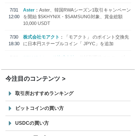
7/31
Aster
Aster、韓国RWAシーズン1取引キャンペーン
12:00
を開始 $SKHYNIX・$SAMSUNG対象、賞金総額
10,000 USDT
7/30
株式会社モアクト
「モアクト」 のポイント交換先
18:30
に日本円ステーブルコイン「 JPYC」を追加
7/29
SBI VCトレード株式会社
信託型円建てステーブル
19:30
コイン「JPYSC」徹底解説セミナーを開催
今注目のコンテンツ
取引所おすすめランキング
ビットコインの買い方
USDCの買い方