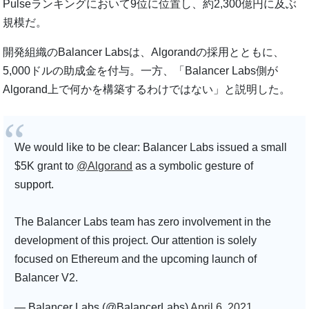
Pulseランキングにおいて9位に位置し、約2,300億円に及ぶ
規模だ。
開発組織のBalancer Labsは、Algorandの採用とともに、
5,000ドルの助成金を付与。一方、「Balancer Labs側が
Algorand上で何かを構築するわけではない」と説明した。
We would like to be clear: Balancer Labs issued a small
$5K grant to
@Algorand
as a symbolic gesture of
support.
The Balancer Labs team has zero involvement in the
development of this project. Our attention is solely
focused on Ethereum and the upcoming launch of
Balancer V2.
— Balancer Labs (@BalancerLabs)
April 6, 2021