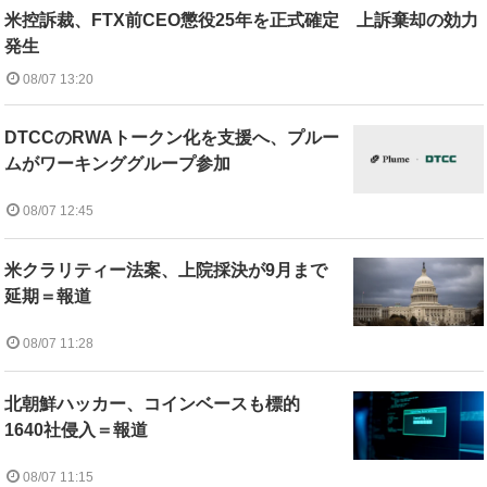
米控訴裁、FTX前CEO懲役25年を正式確定 上訴棄却の効力
発生
08/07 13:20
DTCCのRWAトークン化を支援へ、プルー
ムがワーキンググループ参加
08/07 12:45
米クラリティー法案、上院採決が9月まで
延期＝報道
08/07 11:28
北朝鮮ハッカー、コインベースも標的
1640社侵入＝報道
08/07 11:15