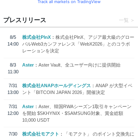
Track all markets on TradingView
プレスリリース
一覧
8/5
株式会社PlnX
株式会社PlnX、アジア最大級のグロー
14:00
バルWeb3カンファレンス「WebX2026」とのコラボ
レーションを決定
8/3
Aster
Aster Vault、全ユーザー向けに提供開始
11:30
7/31
株式会社ANAPホールディングス
ANAP が大型イベ
13:00
ント「BITCOIN JAPAN 2026」開催決定
7/31
Aster
Aster、韓国RWAシーズン1取引キャンペーン
12:00
を開始 $SKHYNIX・$SAMSUNG対象、賞金総額
10,000 USDT
7/30
株式会社モアクト
「モアクト」 のポイント交換先に