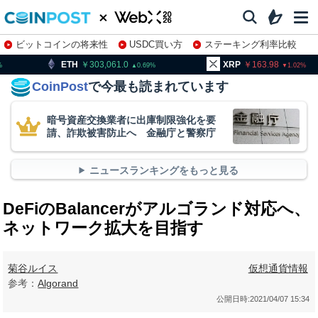
ビットコインの将来性
USDC買い方
ステーキング利率比較
株特集・関連銘柄
303,061.0
XRP
163.98
BNB
0.69
1.02
CoinPost
で今最も読まれています
暗号資産交換業者に出庫制限強化を要
請、詐欺被害防止へ 金融庁と警察庁
ニュースランキングをもっと見る
DeFiのBalancerがアルゴランド対応へ、
ネットワーク拡大を目指す
菊谷ルイス
仮想通貨情報
参考：
Algorand
公開日時:
2021/04/07 15:34