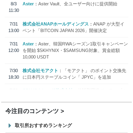
8/3
Aster
Aster Vault、全ユーザー向けに提供開始
11:30
7/31
株式会社ANAPホールディングス
ANAP が大型イ
13:00
ベント「BITCOIN JAPAN 2026」開催決定
7/31
Aster
Aster、韓国RWAシーズン1取引キャンペーン
12:00
を開始 $SKHYNIX・$SAMSUNG対象、賞金総額
10,000 USDT
7/30
株式会社モアクト
「モアクト」 のポイント交換先
18:30
に日本円ステーブルコイン「 JPYC」を追加
7/29
SBI VCトレード株式会社
信託型円建てステーブル
19:30
コイン「JPYSC」徹底解説セミナーを開催
今注目のコンテンツ
取引所おすすめランキング