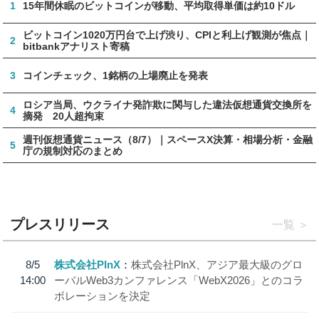
1
15年間休眠のビットコインが移動、平均取得単価は約10ドル
ビットコイン1020万円台で上げ渋り、CPIと利上げ観測が焦点｜
2
bitbankアナリスト寄稿
3
コインチェック、1銘柄の上場廃止を発表
ロシア当局、ウクライナ発詐欺に関与した違法仮想通貨交換所を
4
摘発 20人超拘束
週刊仮想通貨ニュース（8/7）｜スペースX決算・相場分析・金融
5
庁の規制対応のまとめ
プレスリリース
一覧
8/5
株式会社PlnX
株式会社PlnX、アジア最大級のグロ
14:00
ーバルWeb3カンファレンス「WebX2026」とのコラ
ボレーションを決定