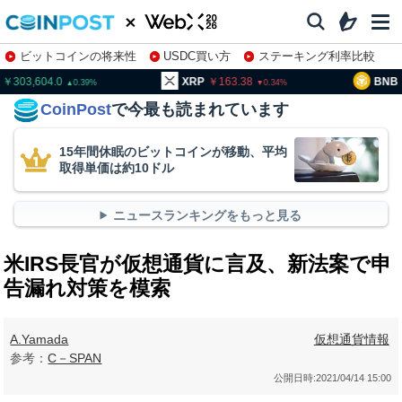
ビットコインの将来性
USDC買い方
ステーキング利率比較
株特集・関連銘柄
03,604.0
XRP
163.38
BNB
95
0.39
0.34
CoinPost
で今最も読まれています
15年間休眠のビットコインが移動、平均
取得単価は約10ドル
ニュースランキングをもっと見る
米IRS長官が仮想通貨に言及、新法案で申
告漏れ対策を模索
A.Yamada
仮想通貨情報
参考：
C－SPAN
公開日時:
2021/04/14 15:00