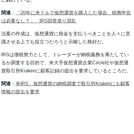
関連
：
「20年に米ドルで仮想通貨を購入した場合、税務申告
は必要なし？」 IRS回答巡り混乱
法案の作成は、仮想通貨に税金を支払うべきことを人々に意
識させる上でも役立つだろうと示唆した格好だ。
IRSは徴税努力として、トレーダーが納税義務を果たしてい
るか調査する目的で、米大手仮想通貨企業Circle社や仮想通
貨取引所Krakenに顧客記録の提出を要求しているところだ。
関連
：
米IRS、仮想通貨の納税調査で取引所Krakenにも顧客
情報の提出を要求