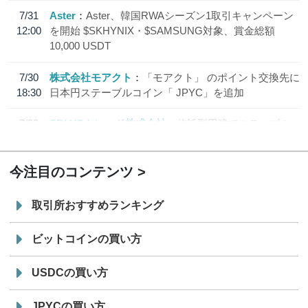
7/31
Aster
Aster、韓国RWAシーズン1取引キャンペーン
12:00
を開始 $SKHYNIX・$SAMSUNG対象、賞金総額
10,000 USDT
7/30
株式会社モアクト
「モアクト」 のポイント交換先に
18:30
日本円ステーブルコイン「 JPYC」を追加
7/29
SBI VCトレード株式会社
信託型円建てステーブル
19:30
コイン「JPYSC」徹底解説セミナーを開催
今注目のコンテンツ
取引所おすすめランキング
ビットコインの買い方
USDCの買い方
JPYCの買い方