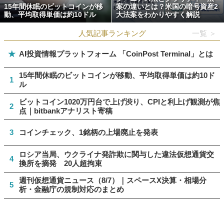
15年間休眠のビットコインが移
案の違いとは？米国の暗号資産2
動、平均取得単価は約10ドル
大法案をわかりやすく解説
人気記事ランキング
一覧 ＞
★
AI投資情報プラットフォーム 「CoinPost Terminal」とは
15年間休眠のビットコインが移動、平均取得単価は約10ド
1
ル
ビットコイン1020万円台で上げ渋り、CPIと利上げ観測が焦
2
点｜bitbankアナリスト寄稿
3
コインチェック、1銘柄の上場廃止を発表
ロシア当局、ウクライナ発詐欺に関与した違法仮想通貨交
4
換所を摘発 20人超拘束
週刊仮想通貨ニュース（8/7）｜スペースX決算・相場分
5
析・金融庁の規制対応のまとめ