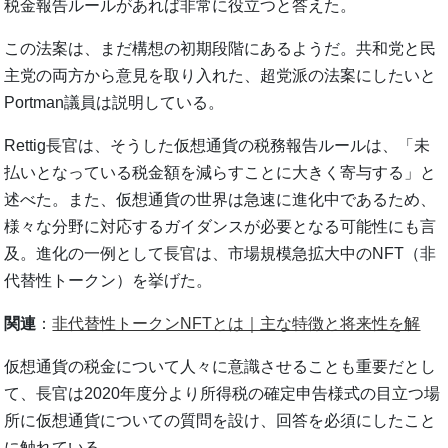
税金報告ルールがあれば非常に役立つと答えた。
この法案は、まだ構想の初期段階にあるようだ。共和党と民
主党の両方から意見を取り入れた、超党派の法案にしたいと
Portman議員は説明している。
Rettig長官は、そうした仮想通貨の税務報告ルールは、「未
払いとなっている税金額を減らすことに大きく寄与する」と
述べた。また、仮想通貨の世界は急速に進化中であるため、
様々な分野に対応するガイダンスが必要となる可能性にも言
及。進化の一例として長官は、市場規模急拡大中のNFT（非
代替性トークン）を挙げた。
関連
：
非代替性トークンNFTとは｜主な特徴と将来性を解
仮想通貨の税金について人々に意識させることも重要だとし
て、長官は2020年度分より所得税の確定申告様式の目立つ場
所に仮想通貨についての質問を設け、回答を必須にしたこと
に触れている。