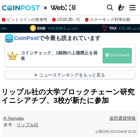
ビットコインの将来性
USDC買い方
ステーキング利率比較
株特集・関連銘柄
B
93,858.0
TRX
51.80
SOL
1.12
0.29
CoinPost
で今最も読まれています
コインチェック、1銘柄の上場廃止を発
表
ニュースランキングをもっと見る
リップル社の大学ブロックチェーン研究
イニシアチブ、3校が新たに参加
A.Yamada
仮想通貨情報
参考：
リップル社
公開日時:
2021/04/28 10:30