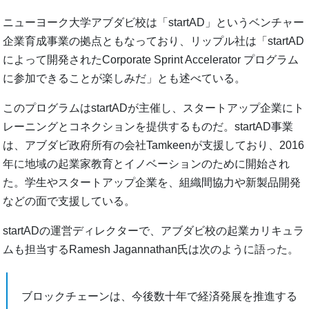
ニューヨーク大学アブダビ校は「startAD」というベンチャー
企業育成事業の拠点ともなっており、リップル社は「startAD
によって開発されたCorporate Sprint Accelerator プログラム
に参加できることが楽しみだ」とも述べている。
このプログラムはstartADが主催し、スタートアップ企業にト
レーニングとコネクションを提供するものだ。startAD事業
は、アブダビ政府所有の会社Tamkeenが支援しており、2016
年に地域の起業家教育とイノベーションのために開始され
た。学生やスタートアップ企業を、組織間協力や新製品開発
などの面で支援している。
startADの運営ディレクターで、アブダビ校の起業カリキュラ
ムも担当するRamesh Jagannathan氏は次のように語った。
ブロックチェーンは、今後数十年で経済発展を推進する