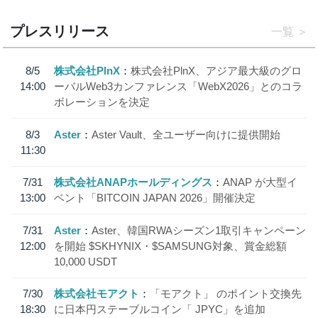
プレスリリース
一覧
8/5
株式会社PlnX
株式会社PlnX、アジア最大級のグロ
14:00
ーバルWeb3カンファレンス「WebX2026」とのコラ
ボレーションを決定
8/3
Aster
Aster Vault、全ユーザー向けに提供開始
11:30
7/31
株式会社ANAPホールディングス
ANAP が大型イ
13:00
ベント「BITCOIN JAPAN 2026」開催決定
7/31
Aster
Aster、韓国RWAシーズン1取引キャンペーン
12:00
を開始 $SKHYNIX・$SAMSUNG対象、賞金総額
10,000 USDT
7/30
株式会社モアクト
「モアクト」 のポイント交換先
18:30
に日本円ステーブルコイン「 JPYC」を追加