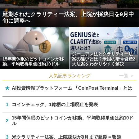
延期されたクラリティー法案、上院が採決日を9月中
旬に調整へ
ジーニアス法とクラリティー法
15年間休眠のビットコインが移
案の違いとは？米国の暗号資産2
動、平均取得単価は約10ドル
大法案をわかりやすく解説
人気記事ランキング
一覧 ＞
★
AI投資情報プラットフォーム 「CoinPost Terminal」とは
1
コインチェック、1銘柄の上場廃止を発表
15年間休眠のビットコインが移動、平均取得単価は約10ド
2
ル
3
米クラリティー法案、上院採決が9月まで延期＝報道