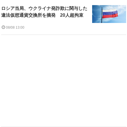
ロシア当局、ウクライナ発詐欺に関与した
違法仮想通貨交換所を摘発 20人超拘束
08/08 13:00