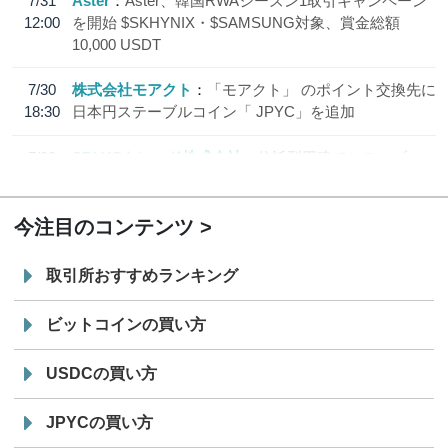
7/31
Aster
Aster、韓国RWAシーズン1取引キャンペーン
12:00
を開始 $SKHYNIX・$SAMSUNG対象、賞金総額
10,000 USDT
7/30
株式会社モアクト
「モアクト」 のポイント交換先に
18:30
日本円ステーブルコイン「 JPYC」を追加
7/29
SBI VCトレード株式会社
信託型円建てステーブル
19:30
コイン「JPYSC」徹底解説セミナーを開催
今注目のコンテンツ
取引所おすすめランキング
ビットコインの買い方
USDCの買い方
JPYCの買い方