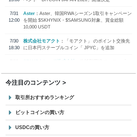
7/31
Aster
Aster、韓国RWAシーズン1取引キャンペーン
12:00
を開始 $SKHYNIX・$SAMSUNG対象、賞金総額
10,000 USDT
7/30
株式会社モアクト
「モアクト」 のポイント交換先
18:30
に日本円ステーブルコイン「 JPYC」を追加
7/29
SBI VCトレード株式会社
信託型円建てステーブル
19:30
コイン「JPYSC」徹底解説セミナーを開催
今注目のコンテンツ
取引所おすすめランキング
ビットコインの買い方
USDCの買い方