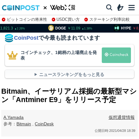
ビットコインの将来性
USDC買い方
ステーキング利率比較
株特集・関連銘柄
1,821.3
DOGE
11.09
HYPE
8
2.26
1.38
CoinPost
で今最も読まれています
コインチェック、1銘柄の上場廃止を発
表
ニュースランキングをもっと見る
Bitmain、イーサリアム採掘の最新型マシ
ン「Antminer E9」をリリース予定
A.Yamada
仮想通貨情報
参考：
Bitmain
,
CoinDesk
公開日時:
2021/04/28 18:39