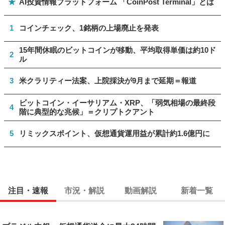
★
AI投資情報プラットフォーム 「CoinPost Terminal」とは
1
コインチェック、1銘柄の上場廃止を発表
15年間休眠のビットコインが移動、平均取得単価は約10ド
2
ル
3
米クラリティー法案、上院採決が9月まで延期＝報道
ビットコイン・イーサリアム・XRP、「弱気相場の最終段
4
階に典型的な兆候」＝クリプトクアント
5
リミックスポイント、仮想通貨運用益が累計約1.6億円に
注目・速報
市況・解説
動画解説
新着一覧