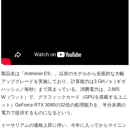
製品名は「Antminer E9」。以前のモデルから全面的な大幅
アップグレードを実施しており、計算能力は3 GH／s（ギガ
ハッシュ／毎秒）まで高まっている。消費電力は、2,665
W（ワット）で、グラフィックカード（GPUを搭載するユニ
ット）GeForce RTX 3080の32倍の処理能力を、半分未満の
電力で提供するものになるという。
イーサリアムの価格上昇に伴い、今年に入ってからマイニン