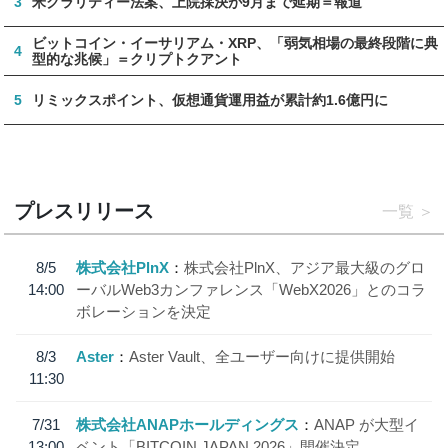
3
米クラリティー法案、上院採決が9月まで延期＝報道
ビットコイン・イーサリアム・XRP、「弱気相場の最終段階に典
4
型的な兆候」＝クリプトクアント
5
リミックスポイント、仮想通貨運用益が累計約1.6億円に
プレスリリース
一覧
8/5
株式会社PlnX
株式会社PlnX、アジア最大級のグロ
14:00
ーバルWeb3カンファレンス「WebX2026」とのコラ
ボレーションを決定
8/3
Aster
Aster Vault、全ユーザー向けに提供開始
11:30
7/31
株式会社ANAPホールディングス
ANAP が大型イ
13:00
ベント「BITCOIN JAPAN 2026」開催決定