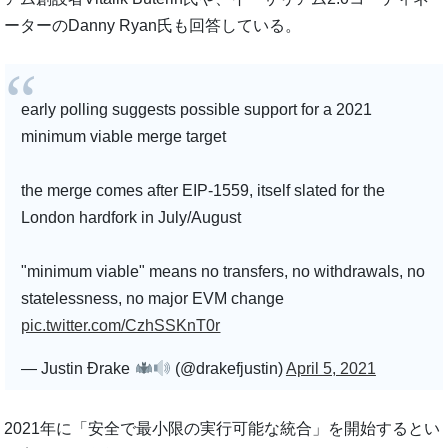
ーターのDanny Ryan氏も回答している。
early polling suggests possible support for a 2021
minimum viable merge target
the merge comes after EIP-1559, itself slated for the
London hardfork in July/August
"minimum viable" means no transfers, no withdrawals, no
statelessness, no major EVM change
pic.twitter.com/CzhSSKnT0r
— Justin Ðrake
(@drakefjustin)
April 5, 2021
2021年に「安全で最小限の実行可能な統合」を開始するとい