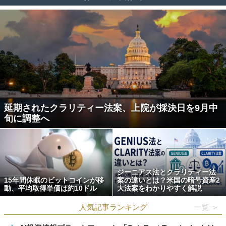
延期されたクラリティー法案、上院が採決日を9月中
旬に調整へ
ジーニアス法とクラリティー法
15年間休眠のビットコインが移
案の違いとは？米国の暗号資産2
動、平均取得単価は約10ドル
大法案をわかりやすく解説
人気記事ランキング
一覧 ＞