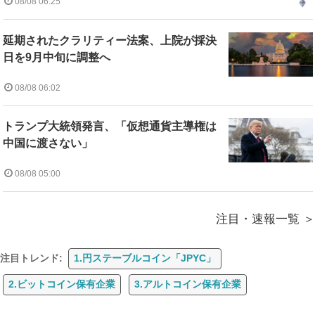
08/08 06:25
延期されたクラリティー法案、上院が採決
日を9月中旬に調整へ
08/08 06:02
トランプ大統領発言、「仮想通貨主導権は
中国に渡さない」
08/08 05:00
注目・速報一覧
注目トレンド:
1.円ステーブルコイン「JPYC」
2.ビットコイン保有企業
3.アルトコイン保有企業