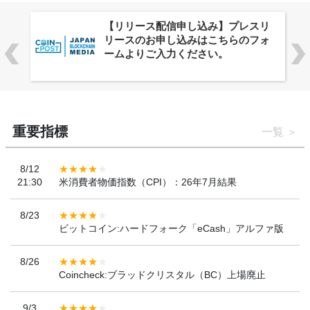
株式会社PlnX、アジア最大級のグロ
ーバルWeb3カンファレンス
「WebX2026」とのコラボレーショ
ンを決定
重要指標
一覧
8/12
21:30
米消費者物価指数（CPI）：26年7月結果
8/23
ビットコイン:ハードフォーク「eCash」アルファ版
8/26
Coincheck:ブラッドクリスタル（BC）上場廃止
9/3