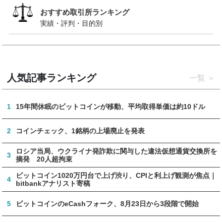
おすすめ取引所ランキング
実績・評判・目的別
人気記事ランキング
一覧
1
15年間休眠のビットコインが移動、平均取得単価は約10ドル
2
コインチェック、1銘柄の上場廃止を発表
ロシア当局、ウクライナ発詐欺に関与した違法仮想通貨交換所を
3
摘発 20人超拘束
ビットコイン1020万円台で上げ渋り、CPIと利上げ観測が焦点｜
4
bitbankアナリスト寄稿
5
ビットコインのeCashフォーク、8月23日から3段階で開始