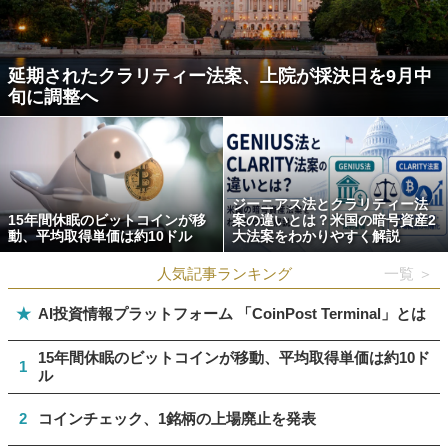
延期されたクラリティー法案、上院が採決日を9月中
旬に調整へ
ジーニアス法とクラリティー法
15年間休眠のビットコインが移
案の違いとは？米国の暗号資産2
動、平均取得単価は約10ドル
大法案をわかりやすく解説
人気記事ランキング
一覧 ＞
★
AI投資情報プラットフォーム 「CoinPost Terminal」とは
15年間休眠のビットコインが移動、平均取得単価は約10ド
1
ル
2
コインチェック、1銘柄の上場廃止を発表