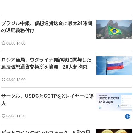
ブラジル中銀、仮想通貨送金に最大24時間
の遅延義務付け
08/08 14:00
ロシア当局、ウクライナ発詐欺に関与した
違法仮想通貨交換所を摘発 20人超拘束
08/08 13:00
サークル、USDCとCCTPをXレイヤーに導
入
08/08 11:20
ビットコインのeCashフォーク、8月23日