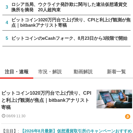
ロシア当局、ウクライナ発詐欺に関与した違法仮想通貨交
3
換所を摘発 20人超拘束
ビットコイン1020万円台で上げ渋り、CPIと利上げ観測が焦
4
点｜bitbankアナリスト寄稿
5
ビットコインのeCashフォーク、8月23日から3段階で開始
注目・速報
市況・解説
動画解説
新着一覧
ビットコイン1020万円台で上げ渋り、CPI
と利上げ観測が焦点｜bitbankアナリスト
寄稿
08/09 11:30
【注目】:
【2026年8月最新】仮想通貨取引所のキャンペーンおすすめ