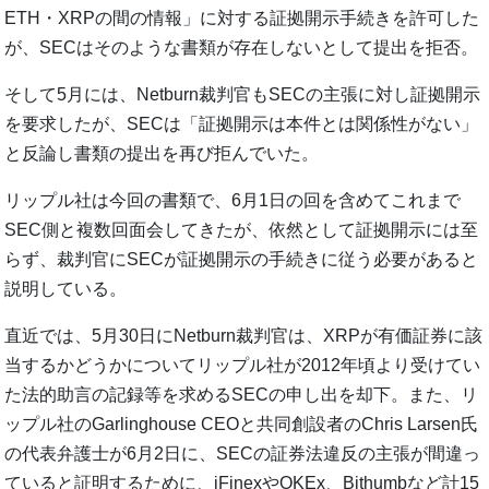
ETH・XRPの間の情報」に対する証拠開示手続きを許可した
が、SECはそのような書類が存在しないとして提出を拒否。
そして5月には、Netburn裁判官もSECの主張に対し証拠開示
を要求したが、SECは「証拠開示は本件とは関係性がない」
と反論し書類の提出を再び拒んでいた。
リップル社は今回の書類で、6月1日の回を含めてこれまで
SEC側と複数回面会してきたが、依然として証拠開示には至
らず、裁判官にSECが証拠開示の手続きに従う必要があると
説明している。
直近では、5月30日にNetburn裁判官は、XRPが有価証券に該
当するかどうかについてリップル社が2012年頃より受けてい
た法的助言の記録等を求めるSECの申し出を却下。また、リ
ップル社のGarlinghouse CEOと共同創設者のChris Larsen氏
の代表弁護士が6月2日に、SECの証券法違反の主張が間違っ
ていると証明するために、iFinexやOKEx、Bithumbなど計15