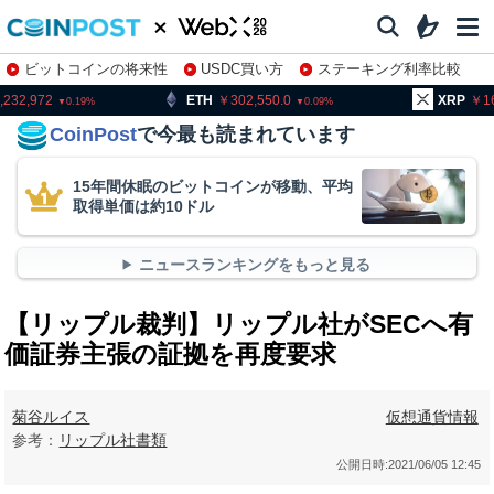
ビットコインの将来性
USDC買い方
ステーキング利率比較
株特集・関連銘柄
ETH
302,550.0
XRP
163.28
0.09
0.07
CoinPost
で今最も読まれています
15年間休眠のビットコインが移動、平均
取得単価は約10ドル
ニュースランキングをもっと見る
【リップル裁判】リップル社がSECへ有
価証券主張の証拠を再度要求
菊谷ルイス
仮想通貨情報
参考：
リップル社書類
公開日時:
2021/06/05 12:45