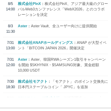
8/5
株式会社PlnX
株式会社PlnX、アジア最大級のグロー
14:00
バルWeb3カンファレンス「WebX2026」とのコラボ
レーションを決定
8/3
Aster
Aster Vault、全ユーザー向けに提供開始
11:30
7/31
株式会社ANAPホールディングス
ANAP が大型イベ
13:00
ント「BITCOIN JAPAN 2026」開催決定
7/31
Aster
Aster、韓国RWAシーズン1取引キャンペーン
12:00
を開始 $SKHYNIX・$SAMSUNG対象、賞金総額
10,000 USDT
7/30
株式会社モアクト
「モアクト」 のポイント交換先に
18:30
日本円ステーブルコイン「 JPYC」を追加
7/29
SBI VCトレード株式会社
信託型円建てステーブル
19:30
コイン「JPYSC」徹底解説セミナーを開催