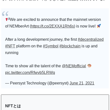
We are excited to announce that the mainnet version
of NEMberArt (
https://t.co/2EXXA1Rh6s
) is now live!
After a long development journey, the first
#decentralized
#NFT
platform on the
#Symbol
#blockchain
is up and
running
Time to show all the talent of the
@NEMofficial
pic.twitter.com/Rfwvb5LRWq
— Peersyst Technology (@peersyst)
June 21, 2021
NFTとは