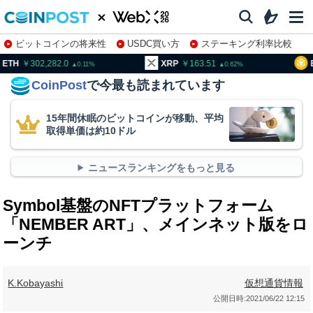
ビットコインの将来性
USDC買い方
ステーキング利率比較
株特集・関連銘柄
02,282.0
XRP
163.51
BNB
95
0.11
0.62
CoinPost
で今最も読まれています
15年間休眠のビットコインが移動、平均
取得単価は約10ドル
ニュースランキングをもっと見る
Symbol基盤のNFTプラットフォーム
「NEMBER ART」、メインネット版をロ
ーンチ
K.Kobayashi
仮想通貨情報
公開日時:
2021/06/22 12:15