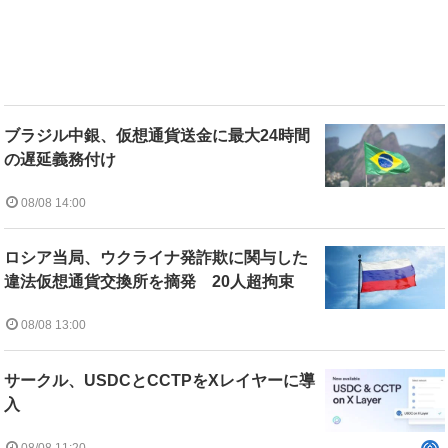
ブラジル中銀、仮想通貨送金に最大24時間
の遅延義務付け
08/08 14:00
ロシア当局、ウクライナ発詐欺に関与した
違法仮想通貨交換所を摘発 20人超拘束
08/08 13:00
サークル、USDCとCCTPをXレイヤーに導
入
08/08 11:20