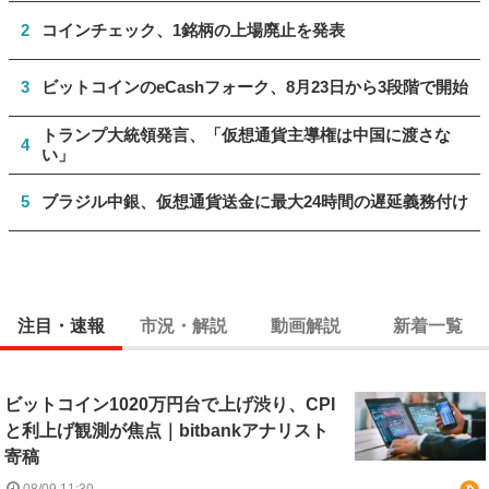
2
コインチェック、1銘柄の上場廃止を発表
3
ビットコインのeCashフォーク、8月23日から3段階で開始
トランプ大統領発言、「仮想通貨主導権は中国に渡さな
4
い」
5
ブラジル中銀、仮想通貨送金に最大24時間の遅延義務付け
注目・速報
市況・解説
動画解説
新着一覧
ビットコイン1020万円台で上げ渋り、CPI
と利上げ観測が焦点｜bitbankアナリスト
寄稿
08/09 11:30