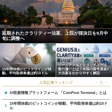
延期されたクラリティー法案、上院が採決日を9月中
旬に調整へ
ジーニアス法とクラリティー法
15年間休眠のビットコインが移
案の違いとは？米国の暗号資産2
動、平均取得単価は約10ドル
大法案をわかりやすく解説
人気記事ランキング
一覧 ＞
★
AI投資情報プラットフォーム 「CoinPost Terminal」とは
15年間休眠のビットコインが移動、平均取得単価は約10ド
1
ル