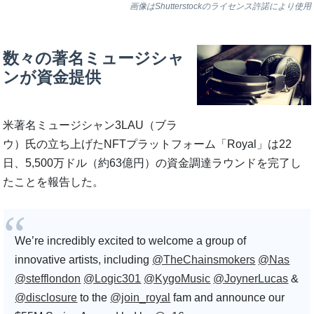
画像はShutterstockのライセンス許諾により使用
数々の著名ミュージシャ
ンが資金提供
米著名ミュージシャン3LAU（ブラ
ウ）氏の立ち上げたNFTプラットフォーム「Royal」は22
日、5,500万ドル（約63億円）の資金調達ラウンドを完了し
たことを報告した。
We’re incredibly excited to welcome a group of
innovative artists, including
@TheChainsmokers
@Nas
@stefflondon
@Logic301
@KygoMusic
@JoynerLucas
&
@disclosure
to the
@join_royal
fam and announce our