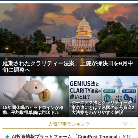
延期されたクラリティー法案、上院が採決日を9月中
旬に調整へ
ジーニアス法とクラリティー法
15年間休眠のビットコインが移
案の違いとは？米国の暗号資産2
動、平均取得単価は約10ドル
大法案をわかりやすく解説
人気記事ランキング
一覧 ＞
★
AI投資情報プラットフォーム 「CoinPost Terminal」とは