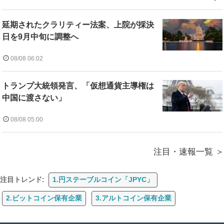
延期されたクラリティー法案、上院が採決
日を9月中旬に調整へ
08/08 06:02
トランプ大統領発言、「仮想通貨主導権は
中国に渡さない」
08/08 05:00
注目・速報一覧
注目トレンド:
1.円ステーブルコイン「JPYC」
2.ビットコイン保有企業
3.アルトコイン保有企業