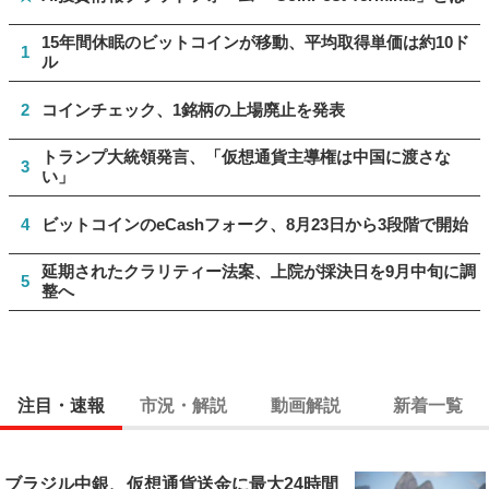
15年間休眠のビットコインが移動、平均取得単価は約10ド
1
ル
2
コインチェック、1銘柄の上場廃止を発表
トランプ大統領発言、「仮想通貨主導権は中国に渡さな
3
い」
4
ビットコインのeCashフォーク、8月23日から3段階で開始
延期されたクラリティー法案、上院が採決日を9月中旬に調
5
整へ
注目・速報
市況・解説
動画解説
新着一覧
ブラジル中銀、仮想通貨送金に最大24時間