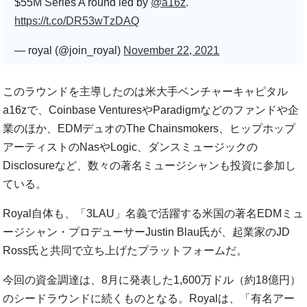
$55M Series A round led by
@a16z
.
https://t.co/DR53wTzDAQ
— royal (@join_royal)
November 22, 2021
このラウンドを主導したのは米大手ベンチャーキャピタル
a16zで、Coinbase VenturesやParadigmなどのファンドや企
業のほか、EDMデュオのThe Chainsmokers、ヒップホップ
アーティストのNasやLogic、ダンスミュージックの
Disclosureなど、数々の著名ミュージシャンも投資に参加し
ている。
Royal自体も、「3LAU」名義で活躍する米国の著名EDMミュ
ージシャン・プロデューサーJustin Blau氏が、起業家のJD
Ross氏と共同で立ち上げたプラットフォームだ。
今回の資金調達は、8月に発表した1,600万ドル（約18億円）
のシードラウンドに続くものとなる。Royalは、「有名アー