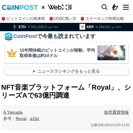
ビットコインの将来性
USDC買い方
ステーキング利率比較
株特集・関連銘柄
303,206.0
XRP
164.62
BNB
0.72
2.57
CoinPost
で今最も読まれています
15年間休眠のビットコインが移動、平均
取得単価は約10ドル
ニュースランキングをもっと見る
NFT音楽プラットフォーム「Royal」、シ
リーズAで63億円調達
A.Yamada
仮想通貨情報
参考：
Royal
,
a16z
公開日時:
2021/11/23 11:55