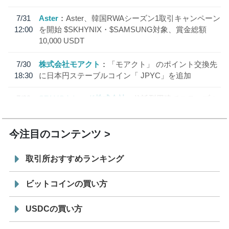
7/31
Aster
Aster、韓国RWAシーズン1取引キャンペーン
12:00
を開始 $SKHYNIX・$SAMSUNG対象、賞金総額
10,000 USDT
7/30
株式会社モアクト
「モアクト」 のポイント交換先
18:30
に日本円ステーブルコイン「 JPYC」を追加
7/29
SBI VCトレード株式会社
信託型円建てステーブル
19:30
コイン「JPYSC」徹底解説セミナーを開催
今注目のコンテンツ
取引所おすすめランキング
ビットコインの買い方
USDCの買い方