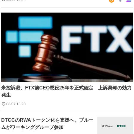
米控訴裁、FTX前CEO懲役25年を正式確定 上訴棄却の効力
発生
08/07 13:20
DTCCのRWAトークン化を支援へ、プルー
ムがワーキンググループ参加