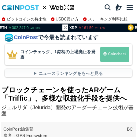
ビットコインの将来性
USDC買い方
ステーキング利率比較
株特集・関連銘柄
02,247.0
XRP
161.59
BNB
93
0.33
1.17
CoinPost
で今最も読まれています
コインチェック、1銘柄の上場廃止を発
表
ニュースランキングをもっと見る
ブロックチェーンを使ったARゲーム
「Triffic」、多様な収益化手段を提供へ
ジェルリダ（Jelurida）開発のアーダーチェーン技術が基
盤
CoinPost編集部
BC
参考：
GPS Ecosystem