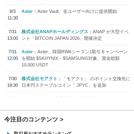
8/3
Aster
Aster Vault、全ユーザー向けに提供開始
11:30
7/31
株式会社ANAPホールディングス
ANAP が大型イベ
13:00
ント「BITCOIN JAPAN 2026」開催決定
7/31
Aster
Aster、韓国RWAシーズン1取引キャンペーン
12:00
を開始 $SKHYNIX・$SAMSUNG対象、賞金総額
10,000 USDT
7/30
株式会社モアクト
「モアクト」 のポイント交換先に
18:30
日本円ステーブルコイン「 JPYC」を追加
7/29
SBI VCトレード株式会社
信託型円建てステーブル
19:30
コイン「JPYSC」徹底解説セミナーを開催
今注目のコンテンツ
取引所おすすめランキング