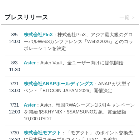
プレスリリース
一覧
8/5
株式会社PlnX
株式会社PlnX、アジア最大級のグロ
14:00
ーバルWeb3カンファレンス「WebX2026」とのコラ
ボレーションを決定
8/3
Aster
Aster Vault、全ユーザー向けに提供開始
11:30
7/31
株式会社ANAPホールディングス
ANAP が大型イ
13:00
ベント「BITCOIN JAPAN 2026」開催決定
7/31
Aster
Aster、韓国RWAシーズン1取引キャンペーン
12:00
を開始 $SKHYNIX・$SAMSUNG対象、賞金総額
10,000 USDT
7/30
株式会社モアクト
「モアクト」 のポイント交換先
18:30
に日本円ステーブルコイン「 JPYC」を追加