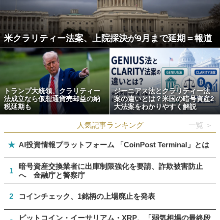
米クラリティー法案、上院採決が9月まで延期＝報道
トランプ大統領、クラリティー
ジーニアス法とクラリティー法
法成立なら仮想通貨売却益の納
案の違いとは？米国の暗号資産2
税延期も
大法案をわかりやすく解説
人気記事ランキング
一覧 ＞
★
AI投資情報プラットフォーム 「CoinPost Terminal」とは
暗号資産交換業者に出庫制限強化を要請、詐欺被害防止
1
へ 金融庁と警察庁
2
コインチェック、1銘柄の上場廃止を発表
ビットコイン・イーサリアム・XRP、「弱気相場の最終段