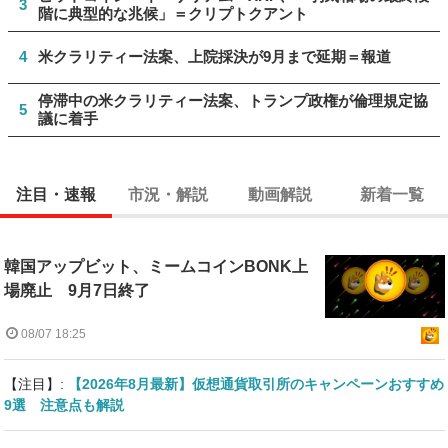
3
階に典型的な兆候」＝クリプトクアント
4
米クラリティー法案、上院採決が9月まで延期＝報道
停滞中の米クラリティー法案、トランプ政権が倫理規定協
5
議に着手
注目・速報
市況・解説
動画解説
新着一覧
韓国アップビット、ミームコインBONK上
場廃止 9月7日終了
08/07 18:25
【注目】:
【2026年8月最新】仮想通貨取引所のキャンペーンおすすめ
9選 注意点も解説