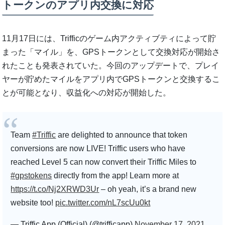
トークンのアプリ内交換に対応
11月17日には、Trifficのゲーム内アクティブティによって貯
まった「マイル」を、GPSトークンとして交換対応が開始さ
れたことも発表されていた。今回のアップデートで、プレイ
ヤーが貯めたマイルをアプリ内でGPSトークンと交換するこ
とが可能となり、収益化への対応が開始した。
Team
#Triffic
are delighted to announce that token
conversions are now LIVE! Triffic users who have
reached Level 5 can now convert their Triffic Miles to
#gpstokens
directly from the app! Learn more at
https://t.co/Nj2XRWD3Ur
– oh yeah, it’s a brand new
website too!
pic.twitter.com/nL7scUu0kt
— Triffic App (Official) (@trifficapp)
November 17, 2021