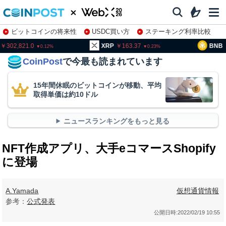
ビットコインの将来性
USDC買い方
ステーキング利率比較
株特集・関連銘柄
02,821.0
XRP
163.37
BNB
95
0.12
0.23
CoinPost
で今最も読まれています
15年間休眠のビットコインが移動、平均
取得単価は約10ドル
ニュースランキングをもっと見る
NFT作成アプリ、大手eコマースShopify
に登場
A.Yamada
仮想通貨情報
参考：
公式発表
公開日時:
2022/02/19 10:55