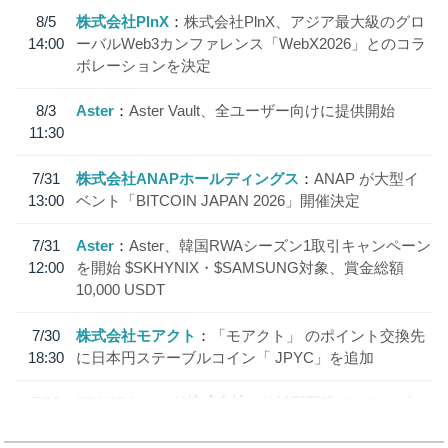
8/5
株式会社PlnX
株式会社PlnX、アジア最大級のグロ
14:00
ーバルWeb3カンファレンス「WebX2026」とのコラ
ボレーションを決定
8/3
Aster
Aster Vault、全ユーザー向けに提供開始
11:30
7/31
株式会社ANAPホールディングス
ANAP が大型イ
13:00
ベント「BITCOIN JAPAN 2026」開催決定
7/31
Aster
Aster、韓国RWAシーズン1取引キャンペーン
12:00
を開始 $SKHYNIX・$SAMSUNG対象、賞金総額
10,000 USDT
7/30
株式会社モアクト
「モアクト」 のポイント交換先
18:30
に日本円ステーブルコイン「 JPYC」を追加
7/29
SBI VCトレード株式会社
信託型円建てステーブル
19:30
コイン「JPYSC」徹底解説セミナーを開催