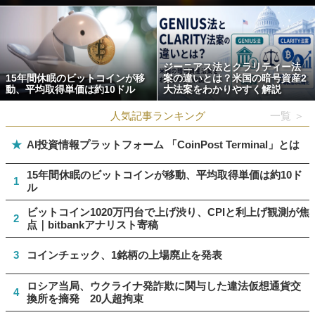
ジーニアス法とクラリティー法
15年間休眠のビットコインが移
案の違いとは？米国の暗号資産2
動、平均取得単価は約10ドル
大法案をわかりやすく解説
人気記事ランキング
一覧 ＞
★
AI投資情報プラットフォーム 「CoinPost Terminal」とは
15年間休眠のビットコインが移動、平均取得単価は約10ド
1
ル
ビットコイン1020万円台で上げ渋り、CPIと利上げ観測が焦
2
点｜bitbankアナリスト寄稿
3
コインチェック、1銘柄の上場廃止を発表
ロシア当局、ウクライナ発詐欺に関与した違法仮想通貨交
4
換所を摘発 20人超拘束