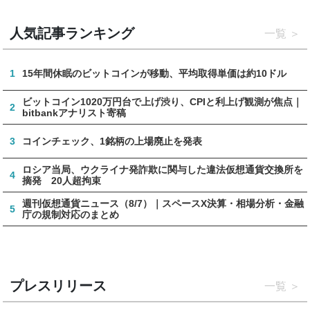
人気記事ランキング
一覧
1
15年間休眠のビットコインが移動、平均取得単価は約10ドル
ビットコイン1020万円台で上げ渋り、CPIと利上げ観測が焦点｜
2
bitbankアナリスト寄稿
3
コインチェック、1銘柄の上場廃止を発表
ロシア当局、ウクライナ発詐欺に関与した違法仮想通貨交換所を
4
摘発 20人超拘束
週刊仮想通貨ニュース（8/7）｜スペースX決算・相場分析・金融
5
庁の規制対応のまとめ
プレスリリース
一覧