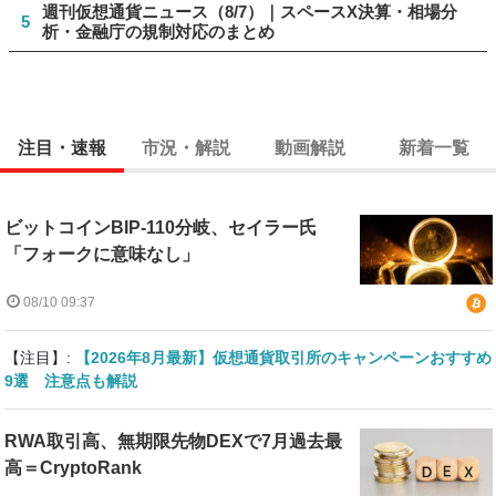
週刊仮想通貨ニュース（8/7）｜スペースX決算・相場分
5
析・金融庁の規制対応のまとめ
注目・速報
市況・解説
動画解説
新着一覧
ビットコインBIP-110分岐、セイラー氏
「フォークに意味なし」
08/10 09:37
【注目】:
【2026年8月最新】仮想通貨取引所のキャンペーンおすすめ
9選 注意点も解説
RWA取引高、無期限先物DEXで7月過去最
高＝CryptoRank