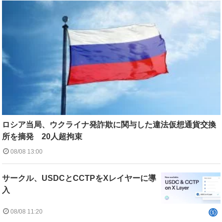
ロシア当局、ウクライナ発詐欺に関与した違法仮想通貨交換
所を摘発 20人超拘束
08/08 13:00
サークル、USDCとCCTPをXレイヤーに導
入
08/08 11:20