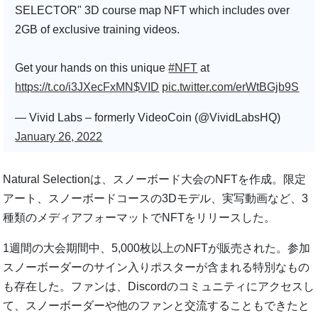
SELECTOR" 3D course map NFT which includes over
2GB of exclusive training videos.
Get your hands on this unique
#NFT
at
https://t.co/i3JXecFxMN
$VID
pic.twitter.com/erWtBGjb9S
— Vivid Labs – formerly VideoCoin (@VividLabsHQ)
January 26, 2022
Natural Selectionは、スノーボード大会のNFTを作成。限定
アート、スノーボードコースの3Dモデル、実写動画など、3
種類のメディアフォーマットでNFTをリリースした。
1週間の大会期間中、5,000枚以上のNFTが販売された。参加
スノーボーダーのサイン入りポスターが含まれる特別なもの
も存在した。ファンは、Discordのコミュニティにアクセスし
て、スノーボーダーや他のファンと交流することもできたと