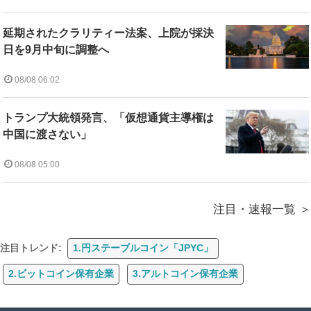
延期されたクラリティー法案、上院が採決
日を9月中旬に調整へ
08/08 06:02
トランプ大統領発言、「仮想通貨主導権は
中国に渡さない」
08/08 05:00
注目・速報一覧
注目トレンド:
1.円ステーブルコイン「JPYC」
2.ビットコイン保有企業
3.アルトコイン保有企業