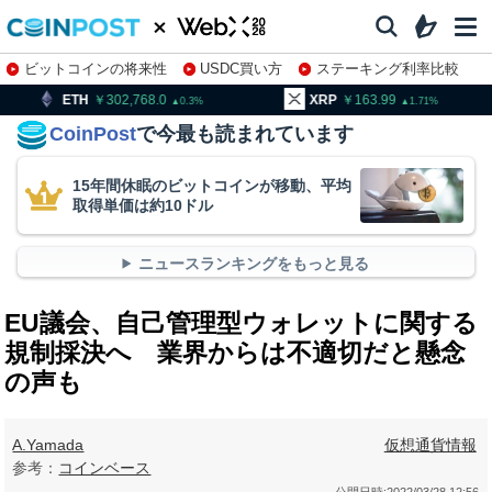
ビットコインの将来性
USDC買い方
ステーキング利率比較
株特集・関連銘柄
302,768.0
XRP
163.99
BNB
0.3
1.71
CoinPost
で今最も読まれています
15年間休眠のビットコインが移動、平均
取得単価は約10ドル
ニュースランキングをもっと見る
EU議会、自己管理型ウォレットに関する
規制採決へ 業界からは不適切だと懸念
の声も
A.Yamada
仮想通貨情報
参考：
コインベース
公開日時:
2022/03/28 12:56