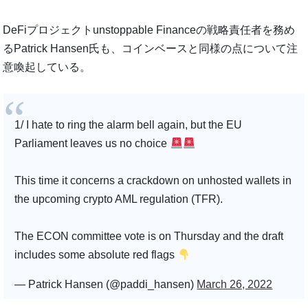
DeFiプロジェクトunstoppable Financeの戦略責任者を務め
るPatrick Hansen氏も、コインベースと同様の点について注
意喚起している。
1/ I hate to ring the alarm bell again, but the EU
Parliament leaves us no choice
This time it concerns a crackdown on unhosted wallets in
the upcoming crypto AML regulation (TFR).
The ECON committee vote is on Thursday and the draft
includes some absolute red flags
— Patrick Hansen (@paddi_hansen)
March 26, 2022