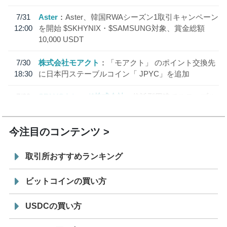
7/31
Aster
Aster、韓国RWAシーズン1取引キャンペーン
12:00
を開始 $SKHYNIX・$SAMSUNG対象、賞金総額
10,000 USDT
7/30
株式会社モアクト
「モアクト」 のポイント交換先
18:30
に日本円ステーブルコイン「 JPYC」を追加
7/29
SBI VCトレード株式会社
信託型円建てステーブル
19:30
コイン「JPYSC」徹底解説セミナーを開催
今注目のコンテンツ
取引所おすすめランキング
ビットコインの買い方
USDCの買い方