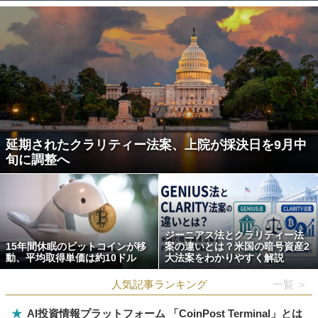
延期されたクラリティー法案、上院が採決日を9月中
旬に調整へ
ジーニアス法とクラリティー法
15年間休眠のビットコインが移
案の違いとは？米国の暗号資産2
動、平均取得単価は約10ドル
大法案をわかりやすく解説
人気記事ランキング
一覧 ＞
★
AI投資情報プラットフォーム 「CoinPost Terminal」とは