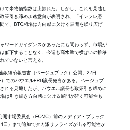
けて米物価指数は上振れた。しかし、これを見越し
政策引き締め加速意向が表明され、「インフレ懸
間で、BTC相場は方向感に欠ける展開を繰り広げ
ォワードガイダンスがあったにも関わらず、市場が
は低下することなく、今週も高水準で横ばいの推移
れていないと言える。
連銀経済報告書（ベージュブック）公開、22日
F）でのパウエルFRB議長発言がある。ベージュブ
される見通しだが、パウエル議長も政策引き締めに
相場は引き続き方向感に欠ける展開が続く可能性も
公開市場委員会（FOMC）前のメディア・ブラック
〜4日）まで追加でタカ派サプライズが出る可能性が