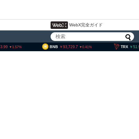
WebX完全ガイド
BNB
93,729.7
TRX
51.93
1.57
0.41
コインチェック、1銘柄
典型
を発表