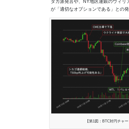
タカ派発言や、NY地区連銀のウィリア
が「適切なオプションである」との発
【第1図：BTC対円チャート