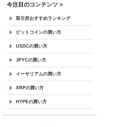
今注目のコンテンツ
7/29
SBI VCトレード株式会社
信託型円建
19:30
てステーブルコイン「JPYSC」徹底解
取引所おすすめランキング
説セミナーを開催
ビットコインの買い方
USDCの買い方
JPYCの買い方
イーサリアムの買い方
XRPの買い方
HYPEの買い方