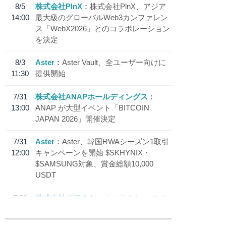
8/5
株式会社PlnX
株式会社PlnX、アジア
14:00
最大級のグローバルWeb3カンファレン
ス「WebX2026」とのコラボレーション
を決定
8/3
Aster
Aster Vault、全ユーザー向けに
11:30
提供開始
7/31
株式会社ANAPホールディングス
13:00
ANAP が大型イベント「BITCOIN
JAPAN 2026」開催決定
7/31
Aster
Aster、韓国RWAシーズン1取引
12:00
キャンペーンを開始 $SKHYNIX・
$SAMSUNG対象、賞金総額10,000
USDT
7/30
株式会社モアクト
「モアクト」 のポ
18:30
イント交換先に日本円ステーブルコイン
「 JPYC」を追加