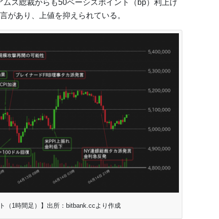
ムス総裁からも50ベーシスポイント（bp）利上げ
言があり、上値を抑えられている。
（1時間足）】出所：bitbank.ccより作成