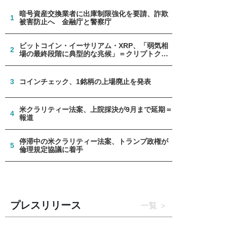
暗号資産交換業者に出庫制限強化を要請、詐欺
1
被害防止へ 金融庁と警察庁
ビットコイン・イーサリアム・XRP、「弱気相
2
場の最終段階に典型的な兆候」＝クリプトクア
ント
3
コインチェック、1銘柄の上場廃止を発表
米クラリティー法案、上院採決が9月まで延期＝
4
報道
停滞中の米クラリティー法案、トランプ政権が
5
倫理規定協議に着手
プレスリリース
一覧