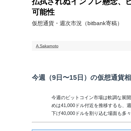
払拭されぬインフレ懸念、
可能性
仮想通貨・週次市況（bitbank寄稿）
A.Sakamoto
今週（9日〜15日）の仮想通貨
今週のビットコイン市場は軟調な展開
めは41,000ドル付近を推移するも、
下げ40,000ドルを割り込む場面も多