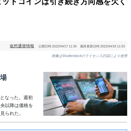
ビットコインは引き続き方向感を欠く
仮想通貨情報
公開日時:
2022/04/17 11:30
最終更新日時:
2022/04/18 11:53
画像はShutterstockのライセンス許諾により使用
相場
となった。週初
週央以降は価格を
々見られた。