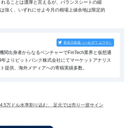
定されることは濃厚と言えるが、バランスシートの縮
は強く、いずれにせよ今月の相場上値余地は限定的
長谷川友哉（ハセガワ ユウヤ）
関出身者からなるベンチャーでFinTech業界と仮想通
19年よりビットバンク株式会社にてマーケットアナリス
ント提供、海外メディアへの寄稿実績多数。
4.5万ドル水準割り込む、 足元では売り一巡サイン