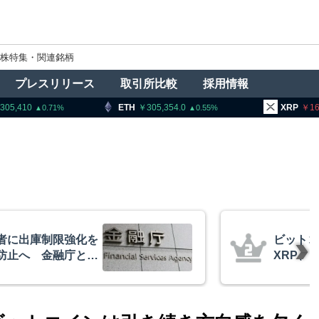
株特集・関連銘柄
プレスリリース
取引所比較
採用情報
410
ETH
305,354.0
XRP
163.99
0.71
0.55
ビットコイン・イーサリアム・
XRP、「弱気相場の最終段階に
的な兆候」＝クリプトクアント