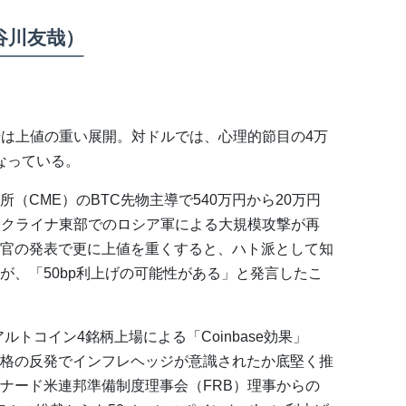
長谷川友哉）
場は上値の重い展開。対ドルでは、心理的節目の4万
なっている。
（CME）のBTC先物主導で540万円から20万円
ウクライナ東部でのロシア軍による大規模攻撃が再
官の発表で更に上値を重くすると、ハト派として知
が、「50bp利上げの可能性がある」と発言したこ
アルトコイン4銘柄上場による「Coinbase効果」
格の反発でインフレヘッジが意識されたか底堅く推
ナード米連邦準備制度理事会（FRB）理事からの