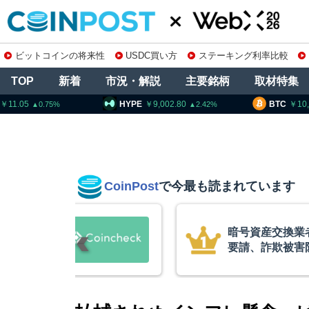
ビットコインの将来性
USDC買い方
ステーキング利率比較
TOP
新着
市況・解説
主要銘柄
取材特集
HYPE
9,002.80
BTC
10,305,
2.42
CoinPost
で今最も読まれています
暗号資産交換業者に出庫制限強化を
要請、詐欺被害防止へ 金融庁と警
察庁