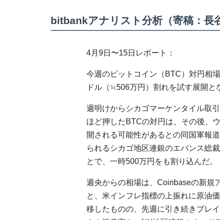
bitbankアナリスト分析（寄稿：
4月9日〜15日レポート：
今週のビットコイン（BTC）対円相
ドル（≒506万円）割れを試す展開と
週明けからシカゴマーケンタイル取引所
ほど押したBTCの対円は、その後、
開される可能性があるとの同国軍報道
られるシカゴ地区連銀のエバンス総裁
とで、一時500万円をも割り込んだ。
週央からの相場は、Coinbaseの新規
と、米インフレ指標の上振れに原油価
移したものの、先週に引き続きブレイ