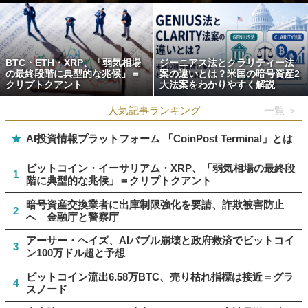
BTC・ETH・XRP、「弱気相場
ジーニアス法とクラリティー法
の最終段階に典型的な兆候」＝
案の違いとは？米国の暗号資産2
クリプトクアント
大法案をわかりやすく解説
人気記事ランキング
一覧 ＞
★
AI投資情報プラットフォーム 「CoinPost Terminal」とは
ビットコイン・イーサリアム・XRP、「弱気相場の最終段
1
階に典型的な兆候」＝クリプトクアント
暗号資産交換業者に出庫制限強化を要請、詐欺被害防止
2
へ 金融庁と警察庁
アーサー・ヘイズ、AIバブル崩壊と政府救済でビットコイ
3
ン100万ドル超と予想
ビットコイン流出6.58万BTC、売り枯れ指標は接近＝グラ
4
スノード