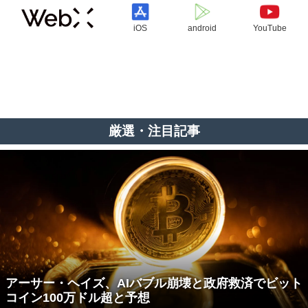
iOS
android
YouTube
厳選・注目記事
アーサー・ヘイズ、AIバブル崩壊と政府救済でビット
コイン100万ドル超と予想