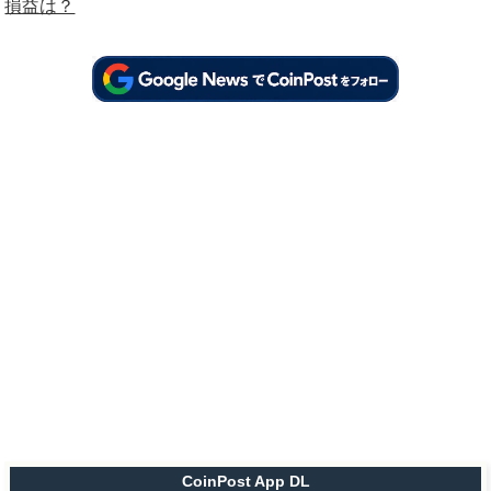
損益は？
CoinPost App DL