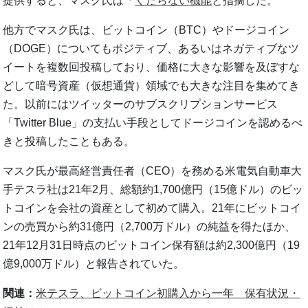
提供すると、マスク氏は「
くだらない機能
と指摘した。
他方でマスク氏は、ビットコイン（BTC）やドージコイン
（DOGE）についてもポジティブ、あるいはネガティブなツ
イートを複数回投稿しており、価格に大きな影響を及ぼすな
どして暗号資産（仮想通貨）領域でも大きな注目を集めてき
た。以前にはツイッターのサブスクリプションサービス
「Twitter Blue」の支払い手段としてドージコインを認めるべ
きと投稿したこともある。
マスク氏が最高経営責任者（CEO）を務める米電気自動車大
手テスラ社は21年2月、総額約1,700億円（15億ドル）のビッ
トコインを会社の資産として初めて購入。21年にビットコイ
ンの売買から約31億円（2,700万ドル）の純益を得たほか、
21年12月31日時点のビットコイン保有額は約2,300億円（19
億9,000万ドル）と報告されていた。
関連：
米テスラ、ビットコイン初購入から一年 保有状況・