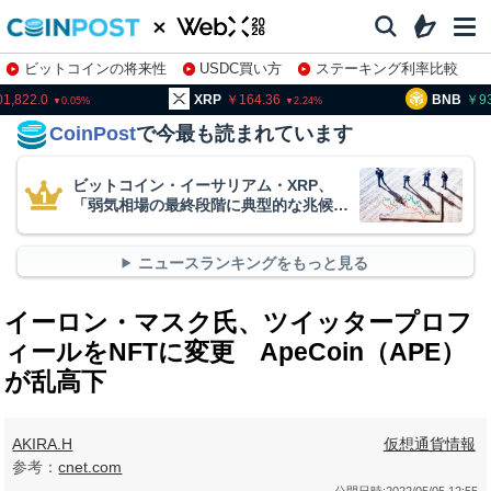
ビットコインの将来性
USDC買い方
ステーキング利率比較
株特集・関連銘柄
01,822.0
XRP
164.36
BNB
9
0.05
2.24
CoinPost
で今最も読まれています
ビットコイン・イーサリアム・XRP、
「弱気相場の最終段階に典型的な兆候」
＝クリプトクアント
ニュースランキングをもっと見る
イーロン・マスク氏、ツイッタープロフ
ィールをNFTに変更 ApeCoin（APE）
が乱高下
AKIRA.H
仮想通貨情報
参考：
cnet.com
公開日時:
2022/05/05 12:55