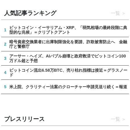
人気記事ランキング
一覧
ビットコイン・イーサリアム・XRP、「弱気相場の最終段階に典
1
型的な兆候」＝クリプトクアント
暗号資産交換業者に出庫制限強化を要請、詐欺被害防止へ 金融
2
庁と警察庁
アーサー・ヘイズ、AIバブル崩壊と政府救済でビットコイン100
3
万ドル超と予想
ビットコイン流出6.58万BTC、売り枯れ指標は接近＝グラスノー
4
ド
5
米上院、クラリティー法案のクローチャー申請見送り続く＝報道
プレスリリース
一覧