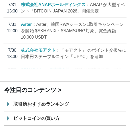
7/31
株式会社ANAPホールディングス
ANAP が大型イベ
13:00
ント「BITCOIN JAPAN 2026」開催決定
7/31
Aster
Aster、韓国RWAシーズン1取引キャンペーン
12:00
を開始 $SKHYNIX・$SAMSUNG対象、賞金総額
10,000 USDT
7/30
株式会社モアクト
「モアクト」 のポイント交換先に
18:30
日本円ステーブルコイン「 JPYC」を追加
7/29
SBI VCトレード株式会社
信託型円建てステーブル
19:30
コイン「JPYSC」徹底解説セミナーを開催
今注目のコンテンツ
取引所おすすめランキング
ビットコインの買い方