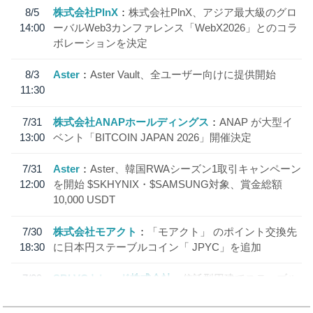
8/5
株式会社PlnX
株式会社PlnX、アジア最大級のグロ
14:00
ーバルWeb3カンファレンス「WebX2026」とのコラ
ボレーションを決定
8/3
Aster
Aster Vault、全ユーザー向けに提供開始
11:30
7/31
株式会社ANAPホールディングス
ANAP が大型イ
13:00
ベント「BITCOIN JAPAN 2026」開催決定
7/31
Aster
Aster、韓国RWAシーズン1取引キャンペーン
12:00
を開始 $SKHYNIX・$SAMSUNG対象、賞金総額
10,000 USDT
7/30
株式会社モアクト
「モアクト」 のポイント交換先
18:30
に日本円ステーブルコイン「 JPYC」を追加
7/29
SBI VCトレード株式会社
信託型円建てステーブル
19:30
コイン「JPYSC」徹底解説セミナーを開催