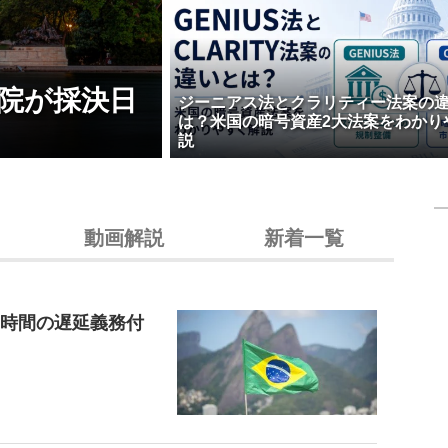
院が採決日
ジーニアス法とクラリティー法案の
は？米国の暗号資産2大法案をわかり
説
動画解説
新着一覧
4時間の遅延義務付