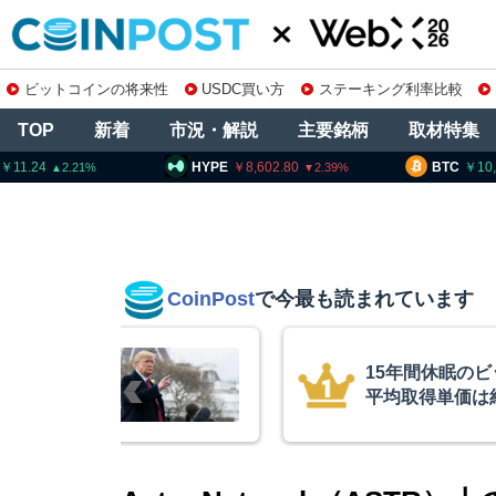
ビットコインの将来性
USDC買い方
ステーキング利率比較
TOP
新着
市況・解説
主要銘柄
取材特集
HYPE
8,602.80
BTC
10,284,733
2.39
0.39
CoinPost
で今最も読まれています
インが移動、
コインチェック
ル
を発表