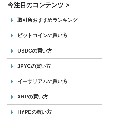
今注目のコンテンツ
7/29
SBI VCトレード株式会社
信託型円建
19:30
てステーブルコイン「JPYSC」徹底解
取引所おすすめランキング
説セミナーを開催
ビットコインの買い方
USDCの買い方
JPYCの買い方
イーサリアムの買い方
XRPの買い方
HYPEの買い方