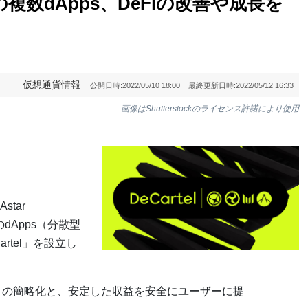
）上の複数dApps、DeFiの改善や成長を
仮想通貨情報
公開日時:
2022/05/10 18:00
最終更新日時:
2022/05/12 16:33
画像はShutterstockのライセンス許諾により使用
tar
のdApps（分散型
rtel」を設立し
型金融）の簡略化と、安定した収益を安全にユーザーに提