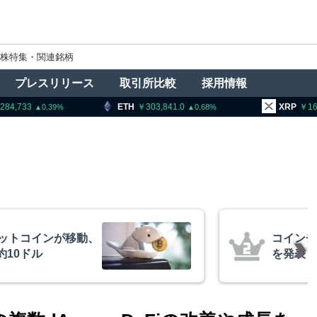
株特集・関連銘柄
プレスリリース
取引所比較
採用情報
ETH
303,841.0
XRP
164.65
0.68
1.66
、1銘柄の上場廃止
トランプ
導権は中