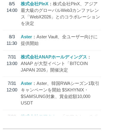
8/5
株式会社PlnX
株式会社PlnX、アジア
14:00
最大級のグローバルWeb3カンファレン
ス「WebX2026」とのコラボレーション
を決定
8/3
Aster
Aster Vault、全ユーザー向けに
11:30
提供開始
7/31
株式会社ANAPホールディングス
13:00
ANAP が大型イベント「BITCOIN
JAPAN 2026」開催決定
7/31
Aster
Aster、韓国RWAシーズン1取引
12:00
キャンペーンを開始 $SKHYNIX・
$SAMSUNG対象、賞金総額10,000
USDT
7/30
株式会社モアクト
「モアクト」 のポ
18:30
イント交換先に日本円ステーブルコイン
「 JPYC」を追加