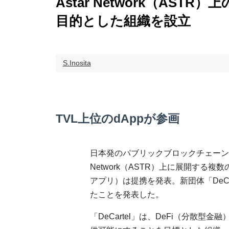
Astar Network（ASTR
目的とした組織を設立
S.Inosita
TVL上位のdAppが参画
日本発のパブリックブロックチェーンAs
Network（ASTR）上に展開する複数
アプリ）は提携を発表。新団体「DeCa
たことを発表した。
「DeCartel」は、DeFi（分散