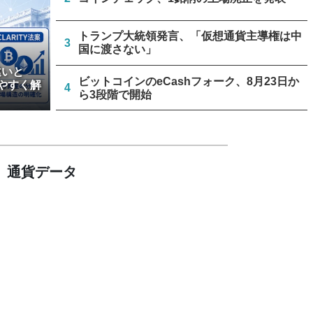
トランプ大統領発言、「仮想通貨主導権は中
3
国に渡さない」
違いと
ビットコインのeCashフォーク、8月23日か
やすく解
4
ら3段階で開始
リミックスポイント、仮想通貨運用益が累計
5
約1.6億円に
通貨データ