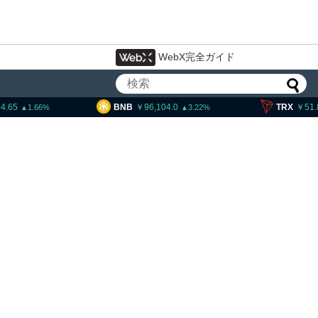
WebX完全ガイド
BNB
96,104.0
TRX
51.86
3.22
0.23
大統領発言、「仮想通貨主
国に渡さない」