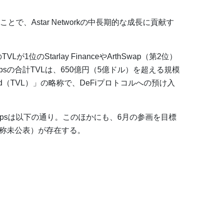
で、Astar Networkの中長期的な成長に貢献す
のTVLが1位のStarlay FinanceやArthSwap（第2位）
sの合計TVLは、650億円（5億ドル）を超える規模
Locked（TVL）」の略称で、DeFiプロトコルへの預け入
ppsは以下の通り。このほかにも、6月の参画を目標
名称未公表）が存在する。