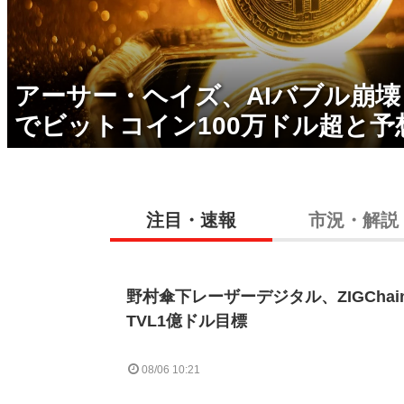
アーサー・ヘイズ、AIバブル崩
でビットコイン100万ドル超と予
注目・速報
市況・解説
野村傘下レーザーデジタル、ZIGCha
TVL1億ドル目標
08/06 10:21