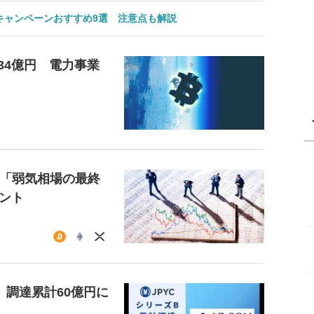
のキャンペーンおすすめ9選 注意点も解説
34億円 電力事業
、「弱気相場の最終
ント
資、調達累計60億円に