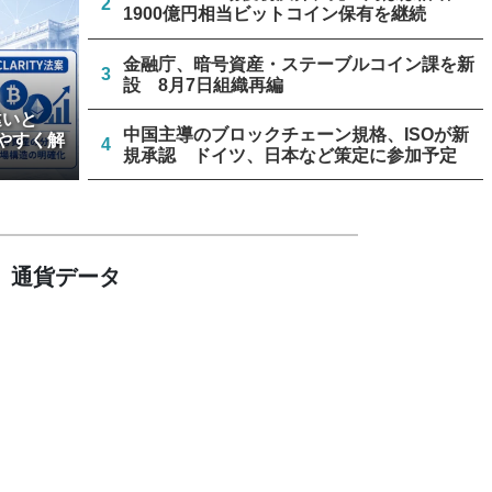
2
1900億円相当ビットコイン保有を継続
金融庁、暗号資産・ステーブルコイン課を新
3
設 8月7日組織再編
違いと
中国主導のブロックチェーン規格、ISOが新
やすく解
4
規承認 ドイツ、日本など策定に参加予定
アーサー・ヘイズ、AIバブル崩壊と政府救済
5
でビットコイン100万ドル超と予想
通貨データ