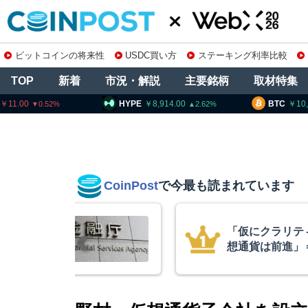
ビットコインの将来性
USDC買い方
ステーキング利率比較
TOP
新着
市況・解説
主要銘柄
取材特集
HYPE
8,914.00
BTC
10,184,206
E
2.62
0.54
CoinPost
で今最も読まれています
不成立でも仮
スペースX上場
ワイズCIO
ぼ倍増 1900
ン保有を継続