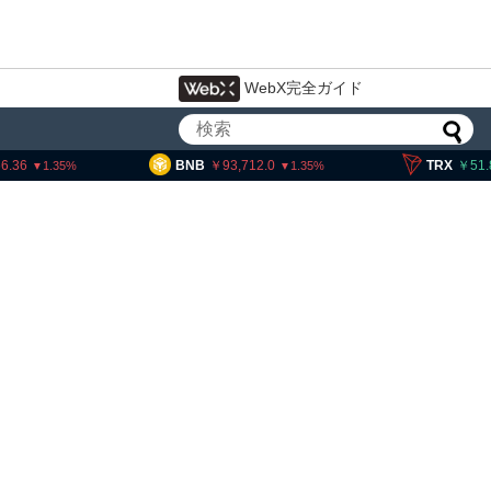
WebX完全ガイド
B
93,712.0
TRX
51.87
SOL
1.35
0.57
暗号資産・ステーブルコイ
設 8月7日組織再編