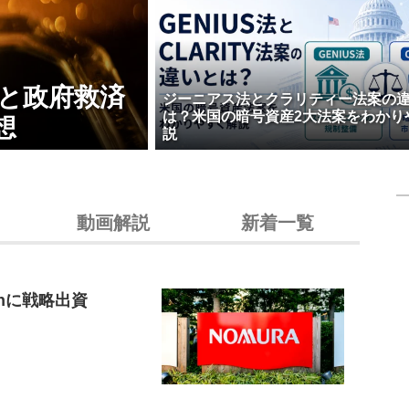
壊と政府救済
ジーニアス法とクラリティー法案の
は？米国の暗号資産2大法案をわかり
想
説
動画解説
新着一覧
inに戦略出資