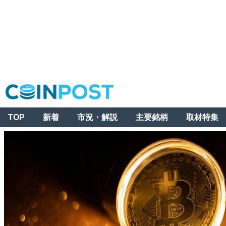
TOP
新着
市況・解説
主要銘柄
取材特集