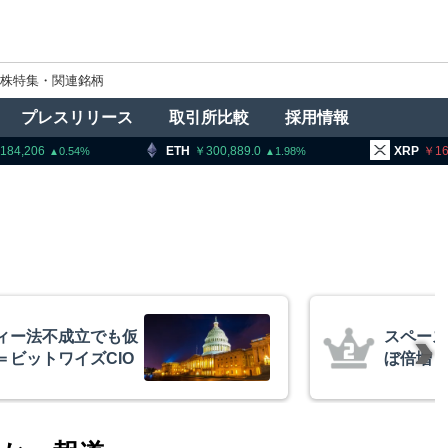
株特集・関連銘柄
プレスリリース
取引所比較
採用情報
TH
300,889.0
XRP
166.36
BN
1.98
1.35
後初決算、売上高ほ
金融庁、
億円相当ビットコイ
ン課を新