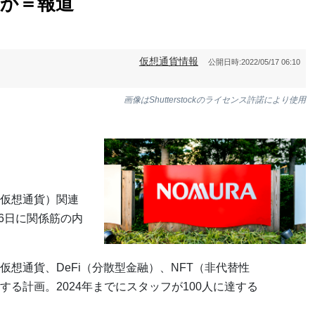
立か＝報道
仮想通貨情報
公開日時:
2022/05/17 06:10
画像はShutterstockのライセンス許諾により使用
仮想通貨）関連
6日に関係筋の内
想通貨、DeFi（分散型金融）、NFT（非代替性
る計画。2024年までにスタッフが100人に達する