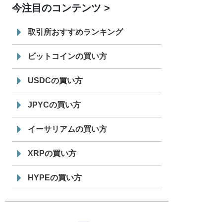
今注目のコンテンツ
7/29
SBI VCトレード株式会社
信託型円建
19:30
てステーブルコイン「JPYSC」徹底解
取引所おすすめランキング
説セミナーを開催
ビットコインの買い方
USDCの買い方
JPYCの買い方
イーサリアムの買い方
XRPの買い方
HYPEの買い方