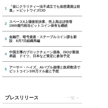
「仮にクラリティー法不成立でも仮想通貨は前
1
進」＝ビットワイズCIO
スペースX上場後初決算、売上高ほぼ倍増
2
1900億円相当ビットコイン保有を継続
金融庁、暗号資産・ステーブルコイン課を新
3
設 8月7日組織再編
中国主導のブロックチェーン規格、ISOが新規
4
承認 ドイツ、日本など策定に参加予定
アーサー・ヘイズ、AIバブル崩壊と政府救済で
5
ビットコイン100万ドル超と予想
プレスリリース
一覧