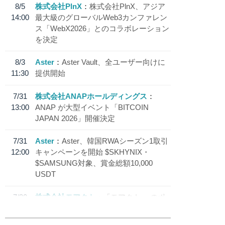
8/5
株式会社PlnX
株式会社PlnX、アジア
14:00
最大級のグローバルWeb3カンファレン
ス「WebX2026」とのコラボレーション
を決定
8/3
Aster
Aster Vault、全ユーザー向けに
11:30
提供開始
7/31
株式会社ANAPホールディングス
13:00
ANAP が大型イベント「BITCOIN
JAPAN 2026」開催決定
7/31
Aster
Aster、韓国RWAシーズン1取引
12:00
キャンペーンを開始 $SKHYNIX・
$SAMSUNG対象、賞金総額10,000
USDT
7/30
株式会社モアクト
「モアクト」 のポ
18:30
イント交換先に日本円ステーブルコイン
「 JPYC」を追加