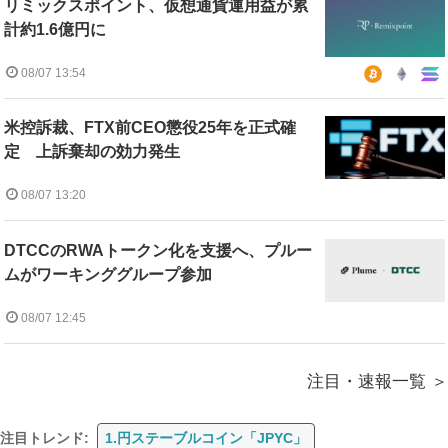
リミックスポイント、仮想通貨運用益が累
計約1.6億円に
08/07 13:54
米控訴裁、FTX前CEO懲役25年を正式確
定 上訴棄却の効力発生
08/07 13:20
DTCCのRWAトークン化を支援へ、プルー
ムがワーキンググループ参加
08/07 12:45
注目・速報一覧
注目トレンド:
1.円ステーブルコイン「JPYC」