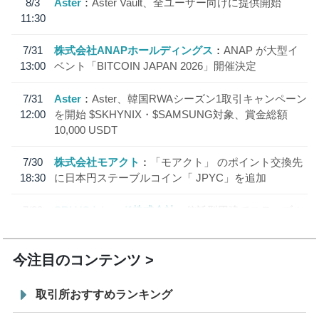
8/3
Aster
Aster Vault、全ユーザー向けに提供開始
11:30
7/31
株式会社ANAPホールディングス
ANAP が大型イ
13:00
ベント「BITCOIN JAPAN 2026」開催決定
7/31
Aster
Aster、韓国RWAシーズン1取引キャンペーン
12:00
を開始 $SKHYNIX・$SAMSUNG対象、賞金総額
10,000 USDT
7/30
株式会社モアクト
「モアクト」 のポイント交換先
18:30
に日本円ステーブルコイン「 JPYC」を追加
7/29
SBI VCトレード株式会社
信託型円建てステーブル
19:30
コイン「JPYSC」徹底解説セミナーを開催
今注目のコンテンツ
取引所おすすめランキング