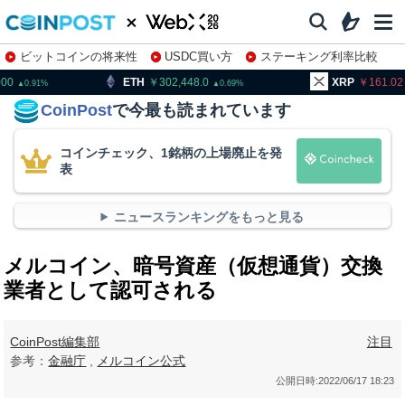
ビットコインの将来性
USDC買い方
ステーキング利率比較
株特集・関連銘柄
TH
302,448.0
XRP
161.02
BN
0.69
1.6
CoinPost
で今最も読まれています
コインチェック、1銘柄の上場廃止を発
表
ニュースランキングをもっと見る
メルコイン、暗号資産（仮想通貨）交換
業者として認可される
CoinPost編集部
注目
参考：
金融庁
,
メルコイン公式
公開日時:
2022/06/17 18:23