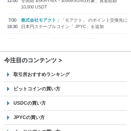
12:00
を開始 $SKHYNIX・$SAMSUNG対象、賞金総額
10,000 USDT
7/30
株式会社モアクト
「モアクト」 のポイント交換先に
18:30
日本円ステーブルコイン「 JPYC」を追加
7/29
SBI VCトレード株式会社
信託型円建てステーブル
19:30
コイン「JPYSC」徹底解説セミナーを開催
今注目のコンテンツ
取引所おすすめランキング
ビットコインの買い方
USDCの買い方
JPYCの買い方