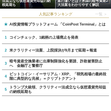
法成立なら仮想通貨売却益の納
案の違いとは？米国の暗号資産2
税延期も
大法案をわかりやすく解説
人気記事ランキング
一覧 ＞
★
AI投資情報プラットフォーム 「CoinPost Terminal」とは
1
コインチェック、1銘柄の上場廃止を発表
2
米クラリティー法案、上院採決が9月まで延期＝報道
暗号資産交換業者に出庫制限強化を要請、詐欺被害防止
3
へ 金融庁と警察庁
ビットコイン・イーサリアム・XRP、「弱気相場の最終段
4
階に典型的な兆候」＝クリプトクアント
トランプ大統領、クラリティー法成立なら仮想通貨売却益
5
の納税延期も