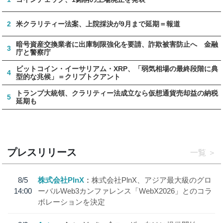
2
米クラリティー法案、上院採決が9月まで延期＝報道
暗号資産交換業者に出庫制限強化を要請、詐欺被害防止へ 金融
3
庁と警察庁
ビットコイン・イーサリアム・XRP、「弱気相場の最終段階に典
4
型的な兆候」＝クリプトクアント
トランプ大統領、クラリティー法成立なら仮想通貨売却益の納税
5
延期も
プレスリリース
一覧
8/5
株式会社PlnX
株式会社PlnX、アジア最大級のグロ
14:00
ーバルWeb3カンファレンス「WebX2026」とのコラ
ボレーションを決定