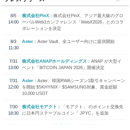
8/5
株式会社PlnX
株式会社PlnX、アジア最大級のグロ
14:00
ーバルWeb3カンファレンス「WebX2026」とのコラ
ボレーションを決定
8/3
Aster
Aster Vault、全ユーザー向けに提供開始
11:30
7/31
株式会社ANAPホールディングス
ANAP が大型イ
13:00
ベント「BITCOIN JAPAN 2026」開催決定
7/31
Aster
Aster、韓国RWAシーズン1取引キャンペーン
12:00
を開始 $SKHYNIX・$SAMSUNG対象、賞金総額
10,000 USDT
7/30
株式会社モアクト
「モアクト」 のポイント交換先
18:30
に日本円ステーブルコイン「 JPYC」を追加
7/29
SBI VCトレード株式会社
信託型円建てステーブル