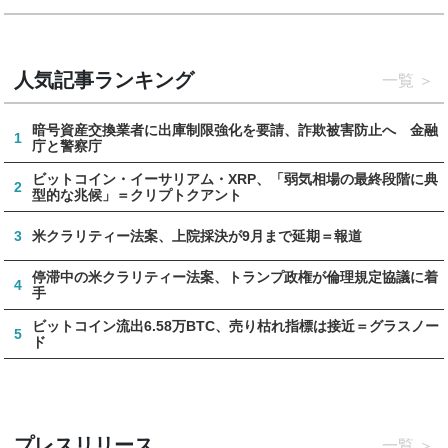
人気記事ランキング
一覧
暗号資産交換業者に出庫制限強化を要請、詐欺被害防止へ 金融
1
庁と警察庁
ビットコイン・イーサリアム・XRP、「弱気相場の最終段階に典
2
型的な兆候」＝クリプトクアント
3
米クラリティー法案、上院採決が9月まで延期＝報道
停滞中の米クラリティー法案、トランプ政権が倫理規定協議に着
4
手
ビットコイン流出6.58万BTC、売り枯れ指標は接近＝グラスノー
5
ド
プレスリリース
一覧