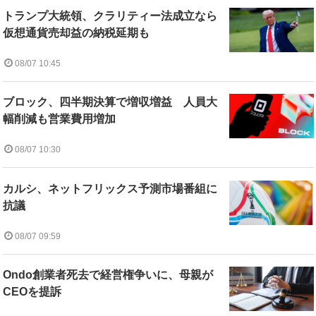
トランプ大統領、クラリティー法成立なら
仮想通貨売却益の納税延期も
08/07 10:45
ブロック、四半期決算で増収増益 人員大
幅削減も営業費用増加
08/07 10:30
カルシ、ネットフリックス予測市場番組に
抗議
08/07 09:59
Ondo創業者死去で経営権争いに、母親が
CEOを提訴