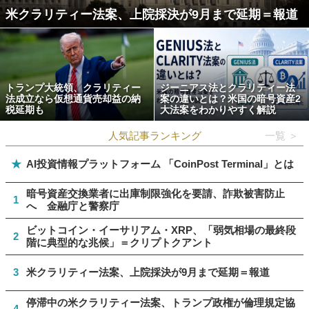
米クラリティー法案、上院採決が9月まで延期＝報道
トランプ大統領、クラリティー
ジーニアス法とクラリティー法
法成立なら仮想通貨売却益の納
案の違いとは？米国の暗号資産2
税延期も
大法案をわかりやすく解説
人気記事ランキング
一覧 ＞
★
AI投資情報プラットフォーム 「CoinPost Terminal」とは
暗号資産交換業者に出庫制限強化を要請、詐欺被害防止
1
へ 金融庁と警察庁
ビットコイン・イーサリアム・XRP、「弱気相場の最終段
2
階に典型的な兆候」＝クリプトクアント
3
米クラリティー法案、上院採決が9月まで延期＝報道
停滞中の米クラリティー法案、トランプ政権が倫理規定協
4