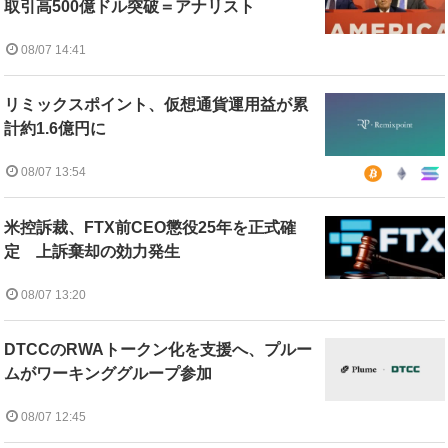
取引高500億ドル突破＝アナリスト
08/07 14:41
リミックスポイント、仮想通貨運用益が累
計約1.6億円に
08/07 13:54
米控訴裁、FTX前CEO懲役25年を正式確
定 上訴棄却の効力発生
08/07 13:20
DTCCのRWAトークン化を支援へ、プルー
ムがワーキンググループ参加
08/07 12:45