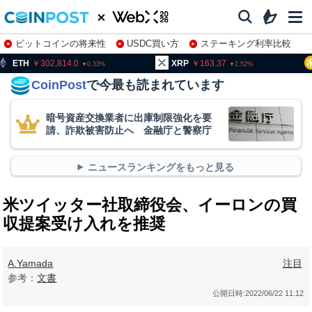
ビットコインの将来性
USDC買い方
ステーキング利率比較
株特集・関連銘柄
02,814.0
XRP
163.37
BNB
9
0.33
2.52
CoinPost
で今最も読まれています
暗号資産交換業者に出庫制限強化を要
請、詐欺被害防止へ 金融庁と警察庁
ニュースランキングをもっと見る
米ツイッター社取締役会、イーロンの買
収提案受け入れを推奨
A.Yamada
注目
参考：
文書
公開日時:
2022/06/22 11:12