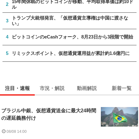
15年間休眠のビットコインが移動、平均取得単価は約10ド
2
ル
トランプ大統領発言、「仮想通貨主導権は中国に渡さな
3
い」
4
ビットコインのeCashフォーク、8月23日から3段階で開始
5
リミックスポイント、仮想通貨運用益が累計約1.6億円に
注目・速報
市況・解説
動画解説
新着一覧
ブラジル中銀、仮想通貨送金に最大24時間
の遅延義務付け
08/08 14:00