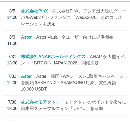
8/5
株式会社PlnX
株式会社PlnX、アジア最大級のグロー
14:00
バルWeb3カンファレンス「WebX2026」とのコラボ
レーションを決定
8/3
Aster
Aster Vault、全ユーザー向けに提供開始
11:30
7/31
株式会社ANAPホールディングス
ANAP が大型イベ
13:00
ント「BITCOIN JAPAN 2026」開催決定
7/31
Aster
Aster、韓国RWAシーズン1取引キャンペーン
12:00
を開始 $SKHYNIX・$SAMSUNG対象、賞金総額
10,000 USDT
7/30
株式会社モアクト
「モアクト」 のポイント交換先に
18:30
日本円ステーブルコイン「 JPYC」を追加
7/29
SBI VCトレード株式会社
信託型円建てステーブル
19:30
コイン「JPYSC」徹底解説セミナーを開催