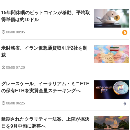
15年間休眠のビットコインが移動、平均取
得単価は約10ドル
08/08 08:05
米財務省、イラン仮想通貨取引所2社を制
裁
08/08 07:20
グレースケール、イーサリアム・ミニETF
の保有ETHを実質全量ステーキングへ
08/08 06:25
延期されたクラリティー法案、上院が採決
日を9月中旬に調整へ