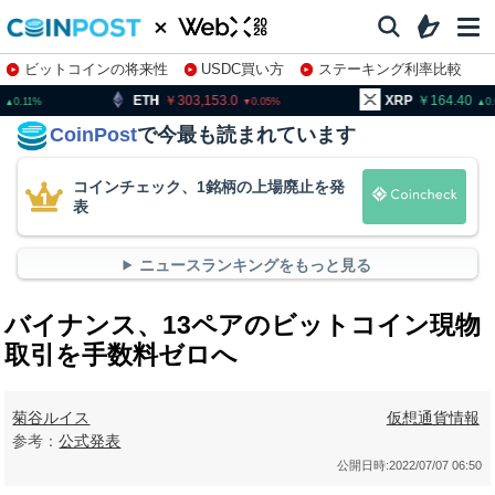
ビットコインの将来性
USDC買い方
ステーキング利率比較
株特集・関連銘柄
TH
303,153.0
XRP
164.40
B
0.05
0.63
CoinPost
で今最も読まれています
コインチェック、1銘柄の上場廃止を発
表
ニュースランキングをもっと見る
バイナンス、13ペアのビットコイン現物
取引を手数料ゼロへ
菊谷ルイス
仮想通貨情報
参考：
公式発表
公開日時:
2022/07/07 06:50