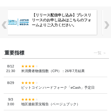
株式会社PlnX、アジア最大級のグロ
ーバルWeb3カンファレンス
「WebX2026」とのコラボレーショ
ンを決定
重要指標
一覧
8/12
21:30
米消費者物価指数（CPI）：26年7月結果
8/29
ビットコイン:ハードフォーク「eCash」予定日
9/3
3:00
地区連銀景況報告（ベージュブック）