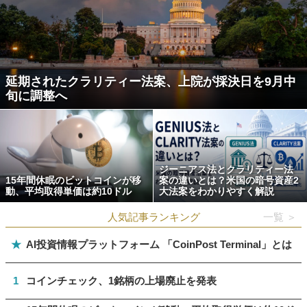
延期されたクラリティー法案、上院が採決日を9月中
旬に調整へ
ジーニアス法とクラリティー法
15年間休眠のビットコインが移
案の違いとは？米国の暗号資産2
動、平均取得単価は約10ドル
大法案をわかりやすく解説
人気記事ランキング
一覧 ＞
★
AI投資情報プラットフォーム 「CoinPost Terminal」とは
1
コインチェック、1銘柄の上場廃止を発表