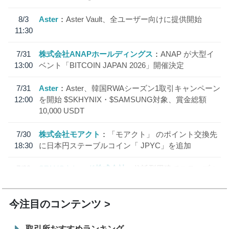
8/3
Aster
Aster Vault、全ユーザー向けに提供開始
11:30
7/31
株式会社ANAPホールディングス
ANAP が大型イ
13:00
ベント「BITCOIN JAPAN 2026」開催決定
7/31
Aster
Aster、韓国RWAシーズン1取引キャンペーン
12:00
を開始 $SKHYNIX・$SAMSUNG対象、賞金総額
10,000 USDT
7/30
株式会社モアクト
「モアクト」 のポイント交換先
18:30
に日本円ステーブルコイン「 JPYC」を追加
7/29
SBI VCトレード株式会社
信託型円建てステーブル
19:30
コイン「JPYSC」徹底解説セミナーを開催
今注目のコンテンツ
取引所おすすめランキング