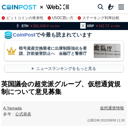
ビットコインの将来性
USDC買い方
ステーキング利率比較
株特集・関連銘柄
301,439.0
XRP
161.72
BNB
0.52
2.89
CoinPost
で今最も読まれています
暗号資産交換業者に出庫制限強化を要
請、詐欺被害防止へ 金融庁と警察庁
ニュースランキングをもっと見る
英国議会の超党派グループ、仮想通貨規
制について意見募集
A.Yamada
仮想通貨情報
参考：
公式発表
公開日時:
2022/08/08 11:28