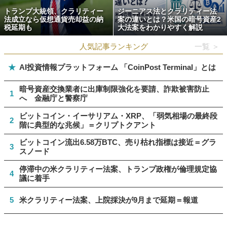
トランプ大統領、クラリティー
ジーニアス法とクラリティー法
法成立なら仮想通貨売却益の納
案の違いとは？米国の暗号資産2
税延期も
大法案をわかりやすく解説
人気記事ランキング
一覧 ＞
★
AI投資情報プラットフォーム 「CoinPost Terminal」とは
暗号資産交換業者に出庫制限強化を要請、詐欺被害防止
1
へ 金融庁と警察庁
ビットコイン・イーサリアム・XRP、「弱気相場の最終段
2
階に典型的な兆候」＝クリプトクアント
ビットコイン流出6.58万BTC、売り枯れ指標は接近＝グラ
3
スノード
停滞中の米クラリティー法案、トランプ政権が倫理規定協
4
議に着手
5
米クラリティー法案、上院採決が9月まで延期＝報道