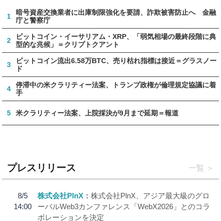
暗号資産交換業者に出庫制限強化を要請、詐欺被害防止へ 金融
1
庁と警察庁
ビットコイン・イーサリアム・XRP、「弱気相場の最終段階に典
2
型的な兆候」＝クリプトクアント
ビットコイン流出6.58万BTC、売り枯れ指標は接近＝グラスノー
3
ド
停滞中の米クラリティー法案、トランプ政権が倫理規定協議に着
4
手
5
米クラリティー法案、上院採決が9月まで延期＝報道
プレスリリース
一覧
8/5
株式会社PlnX
株式会社PlnX、アジア最大級のグロ
14:00
ーバルWeb3カンファレンス「WebX2026」とのコラ
ボレーションを決定