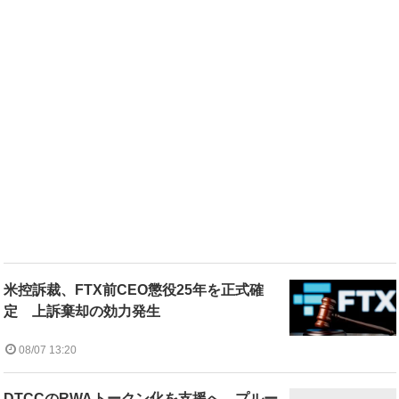
米控訴裁、FTX前CEO懲役25年を正式確
定 上訴棄却の効力発生
08/07 13:20
DTCCのRWAトークン化を支援へ、プルー