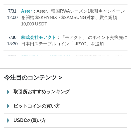
7/31
Aster
Aster、韓国RWAシーズン1取引キャンペーン
12:00
を開始 $SKHYNIX・$SAMSUNG対象、賞金総額
10,000 USDT
7/30
株式会社モアクト
「モアクト」 のポイント交換先に
18:30
日本円ステーブルコイン「 JPYC」を追加
7/29
SBI VCトレード株式会社
信託型円建てステーブル
19:30
コイン「JPYSC」徹底解説セミナーを開催
今注目のコンテンツ
取引所おすすめランキング
ビットコインの買い方
USDCの買い方