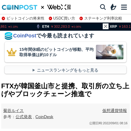
ビットコインの将来性
USDC買い方
ステーキング利率比較
株特集・関連銘柄
TH
302,283.0
XRP
163.17
B
0.06
0.1
CoinPost
で今最も読まれています
15年間休眠のビットコインが移動、平均
取得単価は約10ドル
ニュースランキングをもっと見る
FTXが韓国釜山市と提携、取引所の立ち上
げやブロックチェーン推進で
菊谷ルイス
仮想通貨情報
参考：
公式発表
,
CoinDesk
公開日時:
2022/09/01 08:16