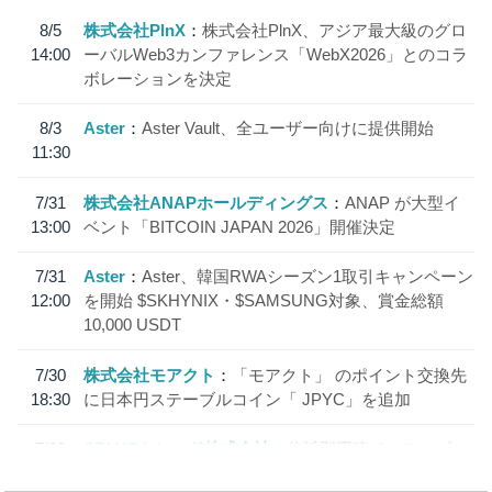
8/5
株式会社PlnX
株式会社PlnX、アジア最大級のグロ
14:00
ーバルWeb3カンファレンス「WebX2026」とのコラ
ボレーションを決定
8/3
Aster
Aster Vault、全ユーザー向けに提供開始
11:30
7/31
株式会社ANAPホールディングス
ANAP が大型イ
13:00
ベント「BITCOIN JAPAN 2026」開催決定
7/31
Aster
Aster、韓国RWAシーズン1取引キャンペーン
12:00
を開始 $SKHYNIX・$SAMSUNG対象、賞金総額
10,000 USDT
7/30
株式会社モアクト
「モアクト」 のポイント交換先
18:30
に日本円ステーブルコイン「 JPYC」を追加
7/29
SBI VCトレード株式会社
信託型円建てステーブル
19:30
コイン「JPYSC」徹底解説セミナーを開催