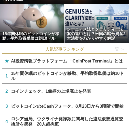
ジーニアス法とクラリティー法
15年間休眠のビットコインが移
案の違いとは？米国の暗号資産2
動、平均取得単価は約10ドル
大法案をわかりやすく解説
人気記事ランキング
一覧 ＞
★
AI投資情報プラットフォーム 「CoinPost Terminal」とは
15年間休眠のビットコインが移動、平均取得単価は約10ド
1
ル
2
コインチェック、1銘柄の上場廃止を発表
3
ビットコインのeCashフォーク、8月23日から3段階で開始
ロシア当局、ウクライナ発詐欺に関与した違法仮想通貨交
4
換所を摘発 20人超拘束