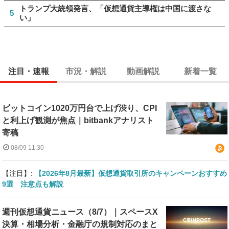
トランプ大統領発言、「仮想通貨主導権は中国に渡さな
5
い」
注目・速報
市況・解説
動画解説
新着一覧
ビットコイン1020万円台で上げ渋り、CPI
と利上げ観測が焦点｜bitbankアナリスト
寄稿
08/09 11:30
【注目】:
【2026年8月最新】仮想通貨取引所のキャンペーンおすすめ
9選 注意点も解説
週刊仮想通貨ニュース（8/7）｜スペースX
決算・相場分析・金融庁の規制対応のまと