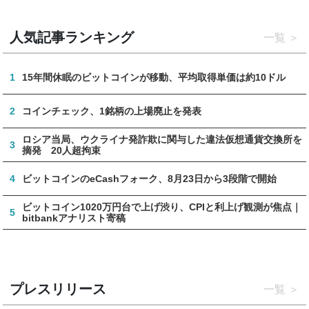
人気記事ランキング
一覧
1
15年間休眠のビットコインが移動、平均取得単価は約10ドル
2
コインチェック、1銘柄の上場廃止を発表
ロシア当局、ウクライナ発詐欺に関与した違法仮想通貨交換所を
3
摘発 20人超拘束
4
ビットコインのeCashフォーク、8月23日から3段階で開始
ビットコイン1020万円台で上げ渋り、CPIと利上げ観測が焦点｜
5
bitbankアナリスト寄稿
プレスリリース
一覧