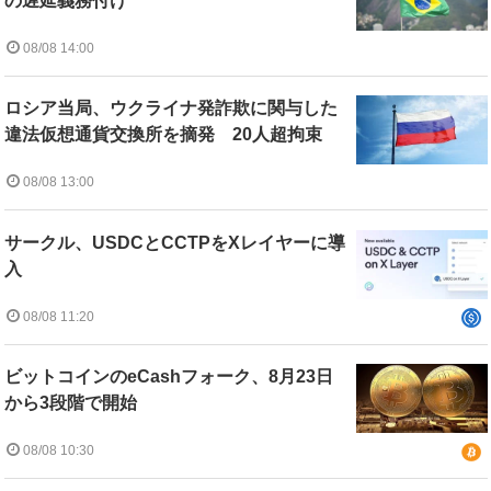
の遅延義務付け
08/08 14:00
ロシア当局、ウクライナ発詐欺に関与した
違法仮想通貨交換所を摘発 20人超拘束
08/08 13:00
サークル、USDCとCCTPをXレイヤーに導
入
08/08 11:20
ビットコインのeCashフォーク、8月23日
から3段階で開始
08/08 10:30