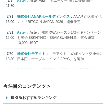
8/3
Aster
Aster Vault、全ユーザー向けに提供開始
11:30
7/31
株式会社ANAPホールディングス
ANAP が大型イベ
13:00
ント「BITCOIN JAPAN 2026」開催決定
7/31
Aster
Aster、韓国RWAシーズン1取引キャンペーン
12:00
を開始 $SKHYNIX・$SAMSUNG対象、賞金総額
10,000 USDT
7/30
株式会社モアクト
「モアクト」 のポイント交換先に
18:30
日本円ステーブルコイン「 JPYC」を追加
7/29
SBI VCトレード株式会社
信託型円建てステーブル
19:30
コイン「JPYSC」徹底解説セミナーを開催
今注目のコンテンツ
取引所おすすめランキング