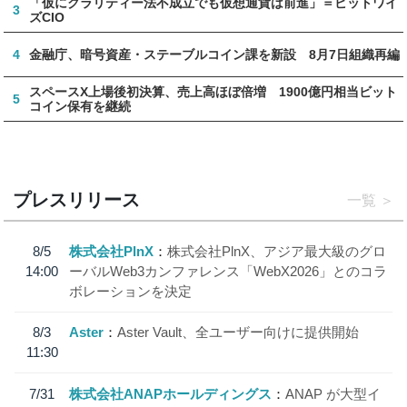
「仮にクラリティー法不成立でも仮想通貨は前進」＝ビットワイ
3
ズCIO
4
金融庁、暗号資産・ステーブルコイン課を新設 8月7日組織再編
スペースX上場後初決算、売上高ほぼ倍増 1900億円相当ビット
5
コイン保有を継続
プレスリリース
一覧
8/5
株式会社PlnX
株式会社PlnX、アジア最大級のグロ
14:00
ーバルWeb3カンファレンス「WebX2026」とのコラ
ボレーションを決定
8/3
Aster
Aster Vault、全ユーザー向けに提供開始
11:30
7/31
株式会社ANAPホールディングス
ANAP が大型イ