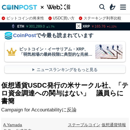
ビットコインの将来性
USDC買い方
ステーキング利率比較
株特集・関連銘柄
301,289.0
XRP
165.76
BNB
1.7
1.22
CoinPost
で今最も読まれています
ビットコイン・イーサリアム・XRP、
「弱気相場の最終段階に典型的な兆候」
＝クリプトクアント
ニュースランキングをもっと見る
仮想通貨USDC発行の米サークル社、「テ
ロ資金調達への関与はない」 議員らに
書簡
Campaign for Accountabilityに反論
A.Yamada
ステーブルコイン
仮想通貨情報