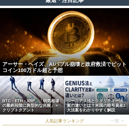
厳選・注目記事
アーサー・ヘイズ、AIバブル崩壊と政府救済でビット
コイン100万ドル超と予想
BTC・ETH・XRP、「弱気相場
ジーニアス法とクラリティー法
の最終段階に典型的な兆候」＝
案の違いとは？米国の暗号資産2
クリプトクアント
大法案をわかりやすく解説
人気記事ランキング
一覧 ＞