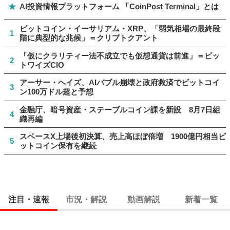
★
AI投資情報プラットフォーム 「CoinPost Terminal」とは
ビットコイン・イーサリアム・XRP、「弱気相場の最終段
1
階に典型的な兆候」＝クリプトクアント
「仮にクラリティー法不成立でも仮想通貨は前進」＝ビッ
2
トワイズCIO
アーサー・ヘイズ、AIバブル崩壊と政府救済でビットコイ
3
ン100万ドル超と予想
金融庁、暗号資産・ステーブルコイン課を新設 8月7日組
4
織再編
スペースX上場後初決算、売上高ほぼ倍増 1900億円相当ビ
5
ットコイン保有を継続
注目・速報
市況・解説
動画解説
新着一覧