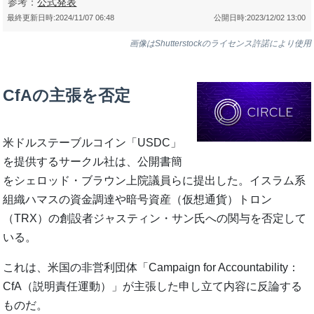
参考：
公式発表
最終更新日時:
2024/11/07 06:48
公開日時:
2023/12/02 13:00
画像はShutterstockのライセンス許諾により使用
CfAの主張を否定
米ドルステーブルコイン「USDC」
を提供するサークル社は、公開書簡
をシェロッド・ブラウン上院議員らに提出した。イスラム系
組織ハマスの資金調達や暗号資産（仮想通貨）トロン
（TRX）の創設者ジャスティン・サン氏への関与を否定して
いる。
これは、米国の非営利団体「Campaign for Accountability：
CfA（説明責任運動）」が主張した申し立て内容に反論する
ものだ。