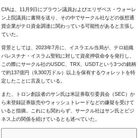
CfAは、11月9日にブラウン議員およびエリザベス・ウォーレ
ン上院議員に書簡を送り、その中でサークル社などの仮想通
貨企業がテロ資金調達に関わっている可能性があると主張し
ていた。
背景としては、2023年7月に、イスラエル当局が、テロ組織
パレスチナ・イスラム聖戦に対して資産押収命令を発行し、
この際にサークル社のUSDC、TRX、USDTという3つの銘柄
で約137億円（9,300万ドル）以上を保有するウォレットを特
定したことに言及している。
また、トロン創設者のサン氏は米証券取引委員会（SEC）か
ら未登録証券販売やウォッシュトレードなどの嫌疑を受けて
いると指摘。これにも関わらず、サークル社はサン氏とビジ
ネス上の関係を続けているとも述べていた。