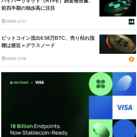
ハイパーリキッド（HYPE）調査報告書、
前四半期の独歩高に注目
08/06 14:51
ビットコイン流出6.58万BTC、売り枯れ指
標は接近＝グラスノード
08/06 14:06