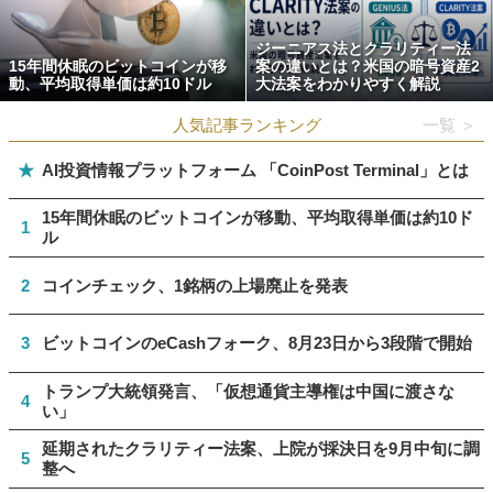
ジーニアス法とクラリティー法
15年間休眠のビットコインが移
案の違いとは？米国の暗号資産2
動、平均取得単価は約10ドル
大法案をわかりやすく解説
人気記事ランキング
一覧 ＞
★
AI投資情報プラットフォーム 「CoinPost Terminal」とは
15年間休眠のビットコインが移動、平均取得単価は約10ド
1
ル
2
コインチェック、1銘柄の上場廃止を発表
3
ビットコインのeCashフォーク、8月23日から3段階で開始
トランプ大統領発言、「仮想通貨主導権は中国に渡さな
4
い」
延期されたクラリティー法案、上院が採決日を9月中旬に調
5
整へ