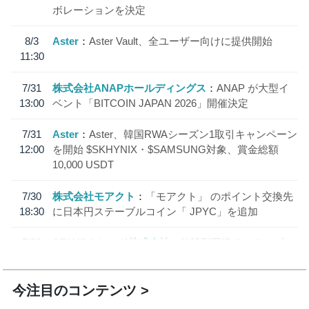
ボレーションを決定
8/3
Aster
Aster Vault、全ユーザー向けに提供開始
11:30
7/31
株式会社ANAPホールディングス
ANAP が大型イ
13:00
ベント「BITCOIN JAPAN 2026」開催決定
7/31
Aster
Aster、韓国RWAシーズン1取引キャンペーン
12:00
を開始 $SKHYNIX・$SAMSUNG対象、賞金総額
10,000 USDT
7/30
株式会社モアクト
「モアクト」 のポイント交換先
18:30
に日本円ステーブルコイン「 JPYC」を追加
7/29
SBI VCトレード株式会社
信託型円建てステーブル
19:30
コイン「JPYSC」徹底解説セミナーを開催
今注目のコンテンツ