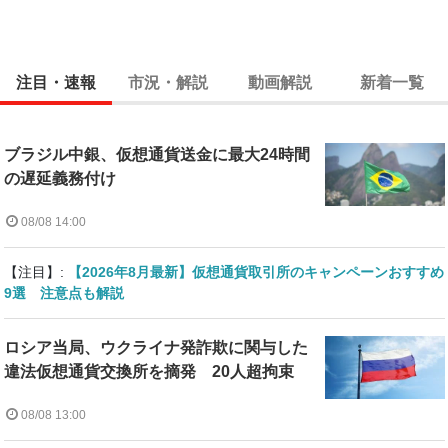
注目・速報
市況・解説
動画解説
新着一覧
ブラジル中銀、仮想通貨送金に最大24時間
の遅延義務付け
08/08 14:00
【注目】:
【2026年8月最新】仮想通貨取引所のキャンペーンおすすめ
9選 注意点も解説
ロシア当局、ウクライナ発詐欺に関与した
違法仮想通貨交換所を摘発 20人超拘束
08/08 13:00