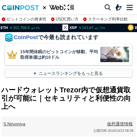
ビットコインの将来性
USDC買い方
ステーキング利率比較
株特集・関連銘柄
02,768.0
XRP
163.87
BNB
94
0.3
1.71
CoinPost
で今最も読まれています
15年間休眠のビットコインが移動、平均
取得単価は約10ドル
ニュースランキングをもっと見る
ハードウォレットTrezor内で仮想通貨取
引が可能に｜セキュリティと利便性の向
上へ
S.Ninomiya
仮想通貨情報
公開日時:
2018/10/23 08:28