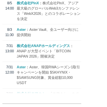
8/5
株式会社PlnX
株式会社PlnX、アジア
14:00
最大級のグローバルWeb3カンファレン
ス「WebX2026」とのコラボレーション
を決定
8/3
Aster
Aster Vault、全ユーザー向けに
11:30
提供開始
7/31
株式会社ANAPホールディングス
13:00
ANAP が大型イベント「BITCOIN
JAPAN 2026」開催決定
7/31
Aster
Aster、韓国RWAシーズン1取引
12:00
キャンペーンを開始 $SKHYNIX・
$SAMSUNG対象、賞金総額10,000
USDT
7/30
株式会社モアクト
「モアクト」 のポ
18:30
イント交換先に日本円ステーブルコイン
「 JPYC」を追加