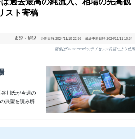
Fは過去最高の純流入、相場の先高観
ナリスト寄稿
市況・解説
公開日時:
2024/11/10 22:56
最終更新日時:
2024/11/11 10:34
画像はShutterstockのライセンス許諾により使用
場
ト長谷川氏が今週の
の展望を読み解