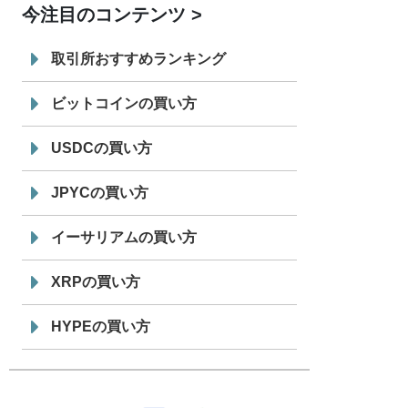
今注目のコンテンツ
7/29
SBI VCトレード株式会社
信託型円建
19:30
てステーブルコイン「JPYSC」徹底解
取引所おすすめランキング
説セミナーを開催
ビットコインの買い方
USDCの買い方
JPYCの買い方
イーサリアムの買い方
XRPの買い方
HYPEの買い方