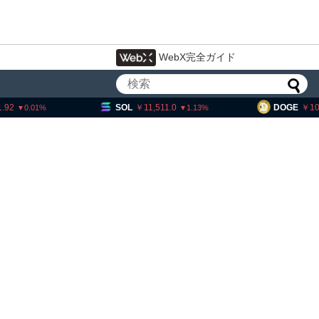
WebX完全ガイド
SOL
11,511.0
DOGE
10.97
1.13
0.32
ン流出6.58万BTC、売り
ビ
は接近＝グラスノード
X
的