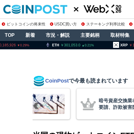
ビットコインの将来性
USDC買い方
ステーキング利率比較
TOP
新着
市況・解説
主要銘柄
取材特集
ETH
301,053.0
XRP
163.47
0.21
1.17
CoinPost
で今最も読まれています
暗号資産交換業者
要請、詐欺被害防
察庁