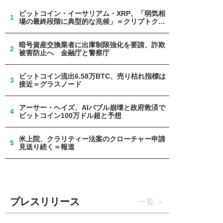
ビットコイン・イーサリアム・XRP、「弱気相
1
場の最終段階に典型的な兆候」＝クリプトクア
ント
暗号資産交換業者に出庫制限強化を要請、詐欺
2
被害防止へ 金融庁と警察庁
ビットコイン流出6.58万BTC、売り枯れ指標は
3
接近＝グラスノード
アーサー・ヘイズ、AIバブル崩壊と政府救済で
4
ビットコイン100万ドル超と予想
米上院、クラリティー法案のクローチャー申請
5
見送り続く＝報道
プレスリリース
一覧