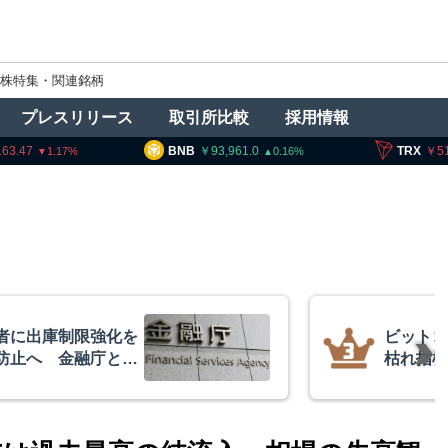
株特集・関連銘柄
プレスリリース
取引所比較
採用情報
BNB
93,961.0
TRX
51.92
0.16
0.01
に出庫制限強化を
ビットコイ
止へ 金融庁と警
枯れ指標