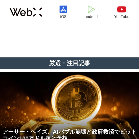
iOS
android
YouTube
厳選・注目記事
アーサー・ヘイズ、AIバブル崩壊と政府救済でビット
コイン100万ドル超と予想