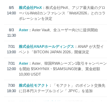
8/5
株式会社PlnX
株式会社PlnX、アジア最大級のグロ
14:00
ーバルWeb3カンファレンス「WebX2026」とのコラ
ボレーションを決定
8/3
Aster
Aster Vault、全ユーザー向けに提供開始
11:30
7/31
株式会社ANAPホールディングス
ANAP が大型イ
13:00
ベント「BITCOIN JAPAN 2026」開催決定
7/31
Aster
Aster、韓国RWAシーズン1取引キャンペーン
12:00
を開始 $SKHYNIX・$SAMSUNG対象、賞金総額
10,000 USDT
7/30
株式会社モアクト
「モアクト」 のポイント交換先
18:30
に日本円ステーブルコイン「 JPYC」を追加
7/29
SBI VCトレード株式会社
信託型円建てステーブル
19:30
コイン「JPYSC」徹底解説セミナーを開催