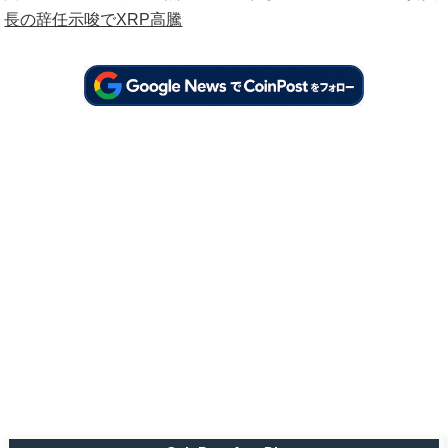
長の辞任示唆でXRP高騰