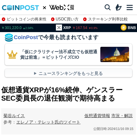
ビットコインの将来性
USDC買い方
ステーキング利率比較
株特集・関連銘柄
01,220.0
XRP
167.54
BNB
93
2.04
0.9
CoinPost
で今最も読まれています
「仮にクラリティー法不成立でも仮想通
貨は前進」＝ビットワイズCIO
ニュースランキングをもっと見る
仮想通貨XRPが16%続伸、ゲンスラー
SEC委員長の退任観測で期待高まる
菊谷ルイス
仮想通貨情報
市況・解説
参考：
エレノア・テレット氏のツイート
公開日時:
2024/11/16 09:15