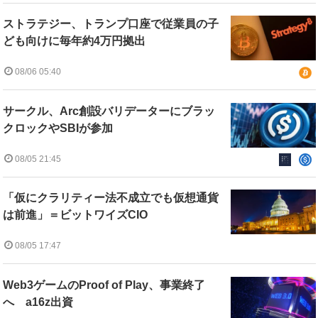
ストラテジー、トランプ口座で従業員の子
ども向けに毎年約4万円拠出
08/06 05:40
サークル、Arc創設バリデーターにブラッ
クロックやSBIが参加
08/05 21:45
「仮にクラリティー法不成立でも仮想通貨
は前進」＝ビットワイズCIO
08/05 17:47
Web3ゲームのProof of Play、事業終了
へ a16z出資