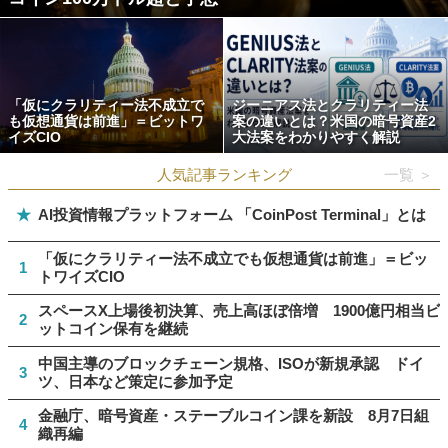
「仮にクラリティー法不成立で
ジーニアス法とクラリティー法
も仮想通貨は前進」＝ビットワ
案の違いとは？米国の暗号資産2
イズCIO
大法案をわかりやすく解説
人気記事ランキング
一覧 ＞
★
AI投資情報プラットフォーム 「CoinPost Terminal」とは
「仮にクラリティー法不成立でも仮想通貨は前進」＝ビッ
1
トワイズCIO
スペースX上場後初決算、売上高ほぼ倍増 1900億円相当ビ
2
ットコイン保有を継続
中国主導のブロックチェーン規格、ISOが新規承認 ドイ
3
ツ、日本など策定に参加予定
金融庁、暗号資産・ステーブルコイン課を新設 8月7日組
4
織再編