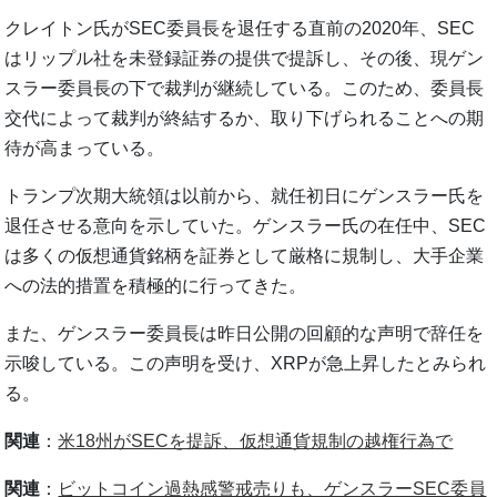
クレイトン氏がSEC委員長を退任する直前の2020年、SEC
はリップル社を未登録証券の提供で提訴し、その後、現ゲン
スラー委員長の下で裁判が継続している。このため、委員長
交代によって裁判が終結するか、取り下げられることへの期
待が高まっている。
トランプ次期大統領は以前から、就任初日にゲンスラー氏を
退任させる意向を示していた。ゲンスラー氏の在任中、SEC
は多くの仮想通貨銘柄を証券として厳格に規制し、大手企業
への法的措置を積極的に行ってきた。
また、ゲンスラー委員長は昨日公開の回顧的な声明で辞任を
示唆している。この声明を受け、XRPが急上昇したとみられ
る。
関連
：
米18州がSECを提訴、仮想通貨規制の越権行為で
関連
：
ビットコイン過熱感警戒売りも、ゲンスラーSEC委員