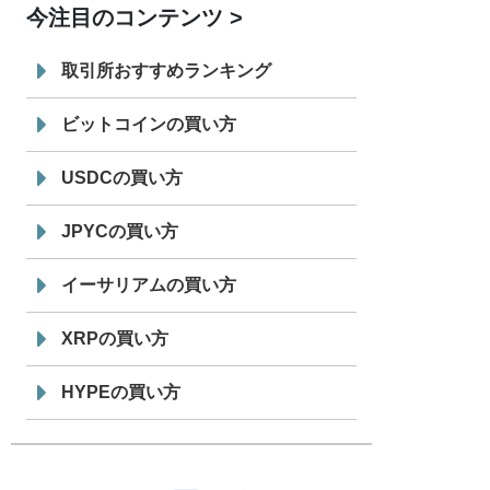
今注目のコンテンツ
7/29
SBI VCトレード株式会社
信託型円建
19:30
てステーブルコイン「JPYSC」徹底解
取引所おすすめランキング
説セミナーを開催
ビットコインの買い方
USDCの買い方
JPYCの買い方
イーサリアムの買い方
XRPの買い方
HYPEの買い方