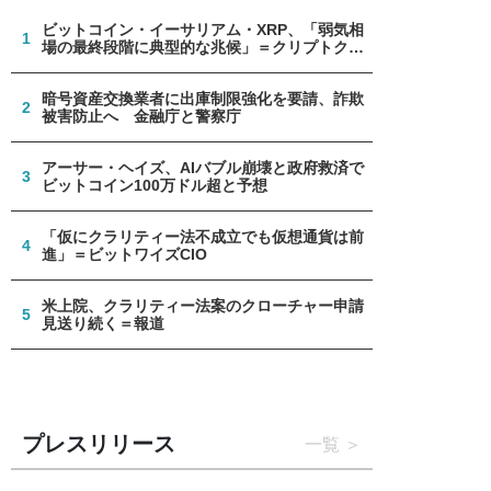
ビットコイン・イーサリアム・XRP、「弱気相
1
場の最終段階に典型的な兆候」＝クリプトクア
ント
暗号資産交換業者に出庫制限強化を要請、詐欺
2
被害防止へ 金融庁と警察庁
アーサー・ヘイズ、AIバブル崩壊と政府救済で
3
ビットコイン100万ドル超と予想
「仮にクラリティー法不成立でも仮想通貨は前
4
進」＝ビットワイズCIO
米上院、クラリティー法案のクローチャー申請
5
見送り続く＝報道
プレスリリース
一覧