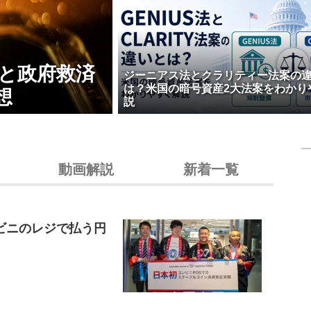
壊と政府救済
ジーニアス法とクラリティー法案の
は？米国の暗号資産2大法案をわかり
想
説
動画解説
新着一覧
ビニのレジで払う円