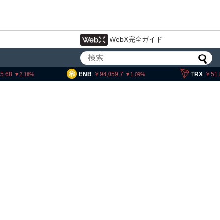
WebX完全ガイド
BNB
94,059.7
TRX
51.88
S
1.09
0.17
・ヘイズ、AIバブル崩壊と
でビットコイン100万ドル