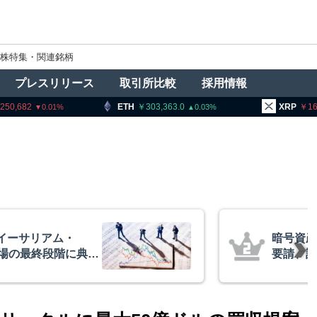
株特集・関連銘柄
プレスリリース
取引所比較
採用情報
ETH
303,363.0
XRP
165.68
0.03
2.18
者に出庫制限強化を
アーサー
防止へ 金融庁と警
政府救済
超と予想