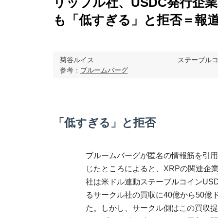
リップル社、USDC発行企
も「低すぎる」と拒否＝報
菊谷ルイス
ステーブル
参考：
ブルームバーグ
「低すぎる」と拒否
ブルームバーグが匿名の情報筋を引用
じたところによると、
XRP
の関連企
社は米ドル連動ステーブルコインUS
るサークル社の買収に40億から50億
た。しかし、サークル側はこの買収提