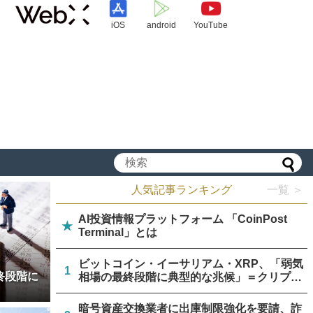
iOS
android
YouTube
人気記事ランキング
一覧 ＞
AI投資情報プラットフォーム 「CoinPost
★
Terminal」とは
ビットコイン・イーサリアム・XRP、「弱気
1
終段階に
相場の最終段階に典型的な兆候」＝クリプト
クアント
暗号資産交換業者に出庫制限強化を要請、詐