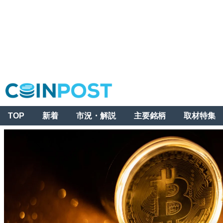
TOP
新着
市況・解説
主要銘柄
取材特集