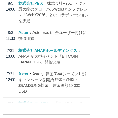
8/5
株式会社PlnX
株式会社PlnX、アジア
14:00
最大級のグローバルWeb3カンファレン
ス「WebX2026」とのコラボレーション
を決定
8/3
Aster
Aster Vault、全ユーザー向けに
11:30
提供開始
7/31
株式会社ANAPホールディングス
13:00
ANAP が大型イベント「BITCOIN
JAPAN 2026」開催決定
7/31
Aster
Aster、韓国RWAシーズン1取引
12:00
キャンペーンを開始 $SKHYNIX・
$SAMSUNG対象、賞金総額10,000
USDT
7/30
株式会社モアクト
「モアクト」 のポ
18:30
イント交換先に日本円ステーブルコイン
「 JPYC」を追加