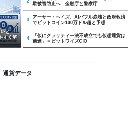
2
欺被害防止へ 金融庁と警察庁
アーサー・ヘイズ、AIバブル崩壊と政府救済
3
でビットコイン100万ドル超と予想
違いと
「仮にクラリティー法不成立でも仮想通貨は
やすく解
4
前進」＝ビットワイズCIO
米上院、クラリティー法案のクローチャー申
5
請見送り続く＝報道
通貨データ