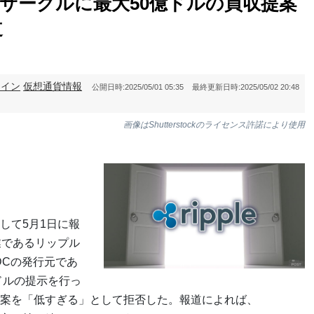
業サークルに最大50億ドルの買収提案
道
コイン
仮想通貨情報
公開日時:
2025/05/01 05:35
最終更新日時:
2025/05/02 20:48
画像はShutterstockのライセンス許諾により使用
して5月1日に報
業であるリップル
DCの発行元であ
ドルの提示を行っ
案を「低すぎる」として拒否した。報道によれば、