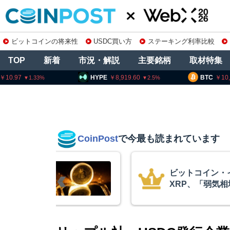
ビットコインの将来性
USDC買い方
ステーキング利率比較
TOP
新着
市況・解説
主要銘柄
取材特集
HYPE
8,919.60
BTC
10,250,682
2.5
0.01
CoinPost
で今最も読まれています
リアム・
暗号資産交換業
終段階に典型
要請、詐欺被害
クアント
察庁