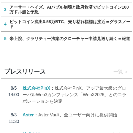
アーサー・ヘイズ、AIバブル崩壊と政府救済でビットコイン100
3
万ドル超と予想
ビットコイン流出6.58万BTC、売り枯れ指標は接近＝グラスノー
4
ド
5
米上院、クラリティー法案のクローチャー申請見送り続く＝報道
プレスリリース
一覧
8/5
株式会社PlnX
株式会社PlnX、アジア最大級のグロ
14:00
ーバルWeb3カンファレンス「WebX2026」とのコラ
ボレーションを決定
8/3
Aster
Aster Vault、全ユーザー向けに提供開始
11:30