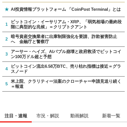
★
AI投資情報プラットフォーム 「CoinPost Terminal」とは
ビットコイン・イーサリアム・XRP、「弱気相場の最終段
1
階に典型的な兆候」＝クリプトクアント
暗号資産交換業者に出庫制限強化を要請、詐欺被害防止
2
へ 金融庁と警察庁
アーサー・ヘイズ、AIバブル崩壊と政府救済でビットコイ
3
ン100万ドル超と予想
ビットコイン流出6.58万BTC、売り枯れ指標は接近＝グラ
4
スノード
米上院、クラリティー法案のクローチャー申請見送り続く
5
＝報道
注目・速報
市況・解説
動画解説
新着一覧