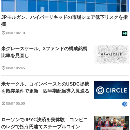
JPモルガン、ハイパーリキッドの市場シェア低下リスクを指
摘
08/07 06:10
米グレースケール、3ファンドの構成銘柄
比率を見直し
08/07 05:45
米サークル、コインベースとのUSDC提携
を既存条件で更新 四半期配当導入見送る
08/07 05:00
ローソンでJPYC決済を実体験 コンビニ
のレジで払う円建てステーブルコイン