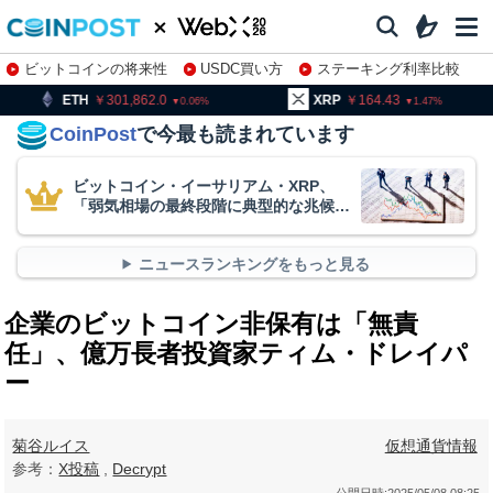
ビットコインの将来性
USDC買い方
ステーキング利率比較
株特集・関連銘柄
301,862.0
XRP
164.43
BNB
0.06
1.47
CoinPost
で今最も読まれています
ビットコイン・イーサリアム・XRP、
「弱気相場の最終段階に典型的な兆候」
＝クリプトクアント
ニュースランキングをもっと見る
企業のビットコイン非保有は「無責
任」、億万長者投資家ティム・ドレイパ
ー
菊谷ルイス
仮想通貨情報
参考：
X投稿
,
Decrypt
公開日時:
2025/05/08 08:25