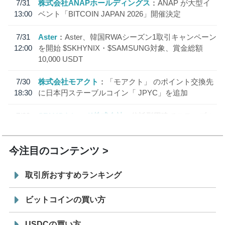
7/31
株式会社ANAPホールディングス
ANAP が大型イ
13:00
ベント「BITCOIN JAPAN 2026」開催決定
7/31
Aster
Aster、韓国RWAシーズン1取引キャンペーン
12:00
を開始 $SKHYNIX・$SAMSUNG対象、賞金総額
10,000 USDT
7/30
株式会社モアクト
「モアクト」 のポイント交換先
18:30
に日本円ステーブルコイン「 JPYC」を追加
7/29
SBI VCトレード株式会社
信託型円建てステーブル
19:30
コイン「JPYSC」徹底解説セミナーを開催
今注目のコンテンツ
取引所おすすめランキング
ビットコインの買い方
USDCの買い方