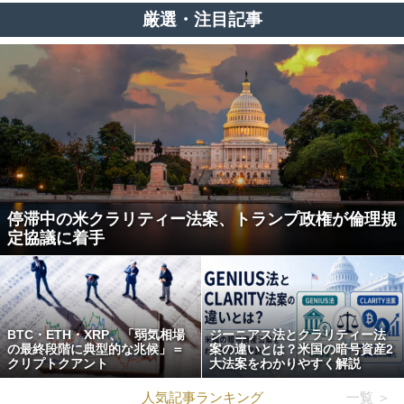
厳選・注目記事
停滞中の米クラリティー法案、トランプ政権が倫理規
定協議に着手
BTC・ETH・XRP、「弱気相場
ジーニアス法とクラリティー法
の最終段階に典型的な兆候」＝
案の違いとは？米国の暗号資産2
クリプトクアント
大法案をわかりやすく解説
人気記事ランキング
一覧 ＞