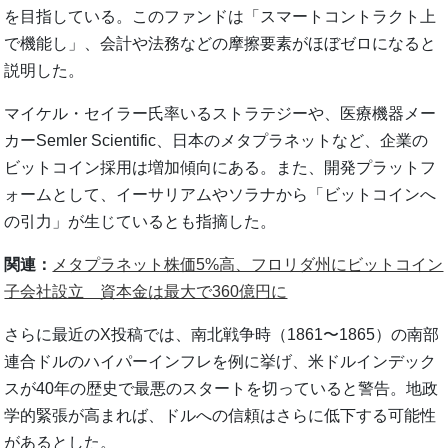
を目指している。このファンドは「スマートコントラクト上
で機能し」、会計や法務などの摩擦要素がほぼゼロになると
説明した。
マイケル・セイラー氏率いるストラテジーや、医療機器メー
カーSemler Scientific、日本のメタプラネットなど、企業の
ビットコイン採用は増加傾向にある。また、開発プラットフ
ォームとして、イーサリアムやソラナから「ビットコインへ
の引力」が生じているとも指摘した。
関連：
メタプラネット株価5%高、フロリダ州にビットコイン
子会社設立 資本金は最大で360億円に
さらに最近のX投稿では、南北戦争時（1861〜1865）の南部
連合ドルのハイパーインフレを例に挙げ、米ドルインデック
スが40年の歴史で最悪のスタートを切っていると警告。地政
学的緊張が高まれば、ドルへの信頼はさらに低下する可能性
があるとした。