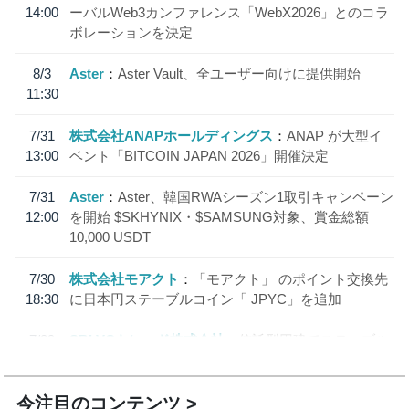
14:00
ーバルWeb3カンファレンス「WebX2026」とのコラ
ボレーションを決定
8/3
Aster
Aster Vault、全ユーザー向けに提供開始
11:30
7/31
株式会社ANAPホールディングス
ANAP が大型イ
13:00
ベント「BITCOIN JAPAN 2026」開催決定
7/31
Aster
Aster、韓国RWAシーズン1取引キャンペーン
12:00
を開始 $SKHYNIX・$SAMSUNG対象、賞金総額
10,000 USDT
7/30
株式会社モアクト
「モアクト」 のポイント交換先
18:30
に日本円ステーブルコイン「 JPYC」を追加
7/29
SBI VCトレード株式会社
信託型円建てステーブル
19:30
コイン「JPYSC」徹底解説セミナーを開催
今注目のコンテンツ