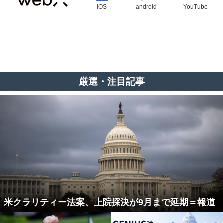
iOS
android
YouTube
厳選・注目記事
米クラリティー法案、上院採決が9月まで延期＝報道