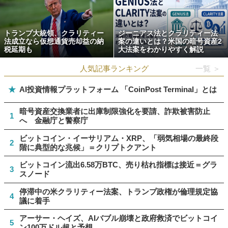
トランプ大統領、クラリティー
ジーニアス法とクラリティー法
法成立なら仮想通貨売却益の納
案の違いとは？米国の暗号資産2
税延期も
大法案をわかりやすく解説
人気記事ランキング
一覧 ＞
★
AI投資情報プラットフォーム 「CoinPost Terminal」とは
暗号資産交換業者に出庫制限強化を要請、詐欺被害防止
1
へ 金融庁と警察庁
ビットコイン・イーサリアム・XRP、「弱気相場の最終段
2
階に典型的な兆候」＝クリプトクアント
ビットコイン流出6.58万BTC、売り枯れ指標は接近＝グラ
3
スノード
停滞中の米クラリティー法案、トランプ政権が倫理規定協
4
議に着手
アーサー・ヘイズ、AIバブル崩壊と政府救済でビットコイ
5
ン100万ドル超と予想