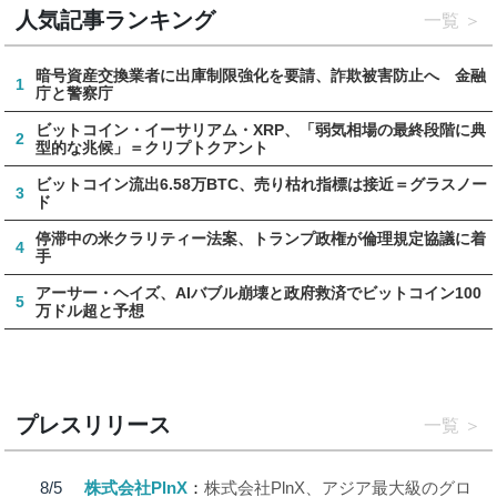
人気記事ランキング
一覧
暗号資産交換業者に出庫制限強化を要請、詐欺被害防止へ 金融
1
庁と警察庁
ビットコイン・イーサリアム・XRP、「弱気相場の最終段階に典
2
型的な兆候」＝クリプトクアント
ビットコイン流出6.58万BTC、売り枯れ指標は接近＝グラスノー
3
ド
停滞中の米クラリティー法案、トランプ政権が倫理規定協議に着
4
手
アーサー・ヘイズ、AIバブル崩壊と政府救済でビットコイン100
5
万ドル超と予想
プレスリリース
一覧
8/5
株式会社PlnX
株式会社PlnX、アジア最大級のグロ