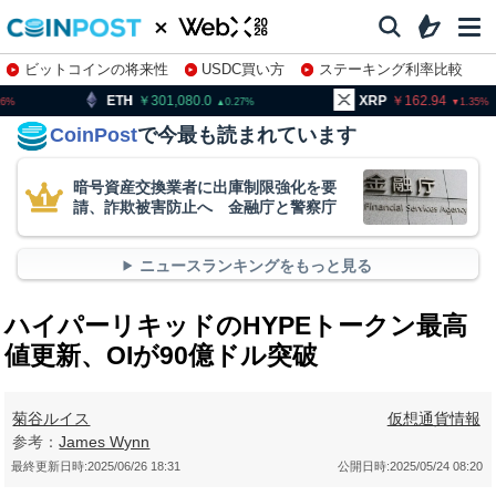
ビットコインの将来性
USDC買い方
ステーキング利率比較
株特集・関連銘柄
301,080.0
XRP
162.94
BNB
0.27
1.35
CoinPost
で今最も読まれています
暗号資産交換業者に出庫制限強化を要
請、詐欺被害防止へ 金融庁と警察庁
ニュースランキングをもっと見る
ハイパーリキッドのHYPEトークン最高
値更新、OIが90億ドル突破
菊谷ルイス
仮想通貨情報
参考：
James Wynn
最終更新日時:
2025/06/26 18:31
公開日時:
2025/05/24 08:20