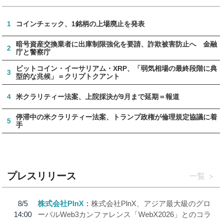
1
コインチェック、1銘柄の上場廃止を発表
暗号資産交換業者に出庫制限強化を要請、詐欺被害防止へ 金融
2
庁と警察庁
ビットコイン・イーサリアム・XRP、「弱気相場の最終段階に典
3
型的な兆候」＝クリプトクアント
4
米クラリティー法案、上院採決が9月まで延期＝報道
停滞中の米クラリティー法案、トランプ政権が倫理規定協議に着
5
手
プレスリリース
一覧
8/5
株式会社PlnX
株式会社PlnX、アジア最大級のグロ
14:00
ーバルWeb3カンファレンス「WebX2026」とのコラ