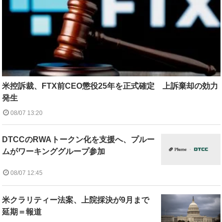
米控訴裁、FTX前CEO懲役25年を正式確定 上訴棄却の効力
発生
08/07 13:20
DTCCのRWAトークン化を支援へ、プルー
ムがワーキンググループ参加
08/07 12:45
米クラリティー法案、上院採決が9月まで
延期＝報道