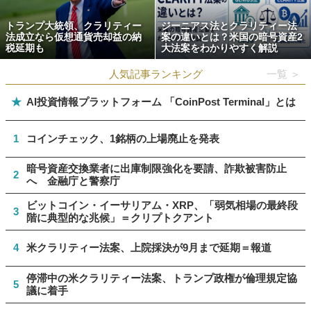
トランプ大統領、クラリティー
ジーニアス法とクラリティー法
法成立なら仮想通貨売却益の納
案の違いとは？米国の暗号資産2
税延期も
大法案をわかりやすく解説
人気記事ランキング
一覧 ＞
★
AI投資情報プラットフォーム 「CoinPost Terminal」とは
1
コインチェック、1銘柄の上場廃止を発表
暗号資産交換業者に出庫制限強化を要請、詐欺被害防止
2
へ 金融庁と警察庁
ビットコイン・イーサリアム・XRP、「弱気相場の最終段
3
階に典型的な兆候」＝クリプトクアント
4
米クラリティー法案、上院採決が9月まで延期＝報道
停滞中の米クラリティー法案、トランプ政権が倫理規定協
5
議に着手