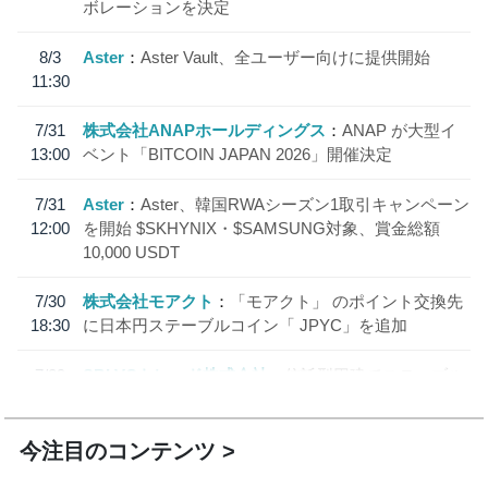
ボレーションを決定
8/3
Aster
Aster Vault、全ユーザー向けに提供開始
11:30
7/31
株式会社ANAPホールディングス
ANAP が大型イ
13:00
ベント「BITCOIN JAPAN 2026」開催決定
7/31
Aster
Aster、韓国RWAシーズン1取引キャンペーン
12:00
を開始 $SKHYNIX・$SAMSUNG対象、賞金総額
10,000 USDT
7/30
株式会社モアクト
「モアクト」 のポイント交換先
18:30
に日本円ステーブルコイン「 JPYC」を追加
7/29
SBI VCトレード株式会社
信託型円建てステーブル
19:30
コイン「JPYSC」徹底解説セミナーを開催
今注目のコンテンツ