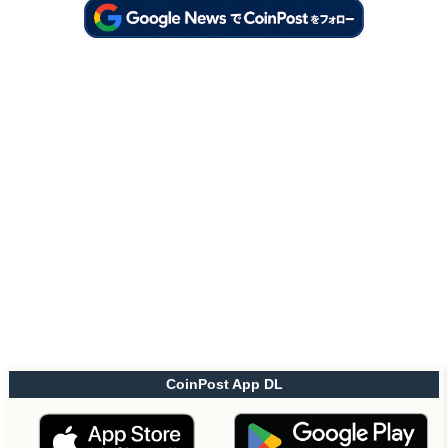
CoinPost App DL