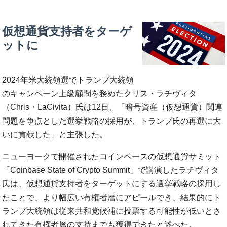
仮想通貨支持者をターゲ
ットに
2024年米大統領選でトランプ大統領
のキャンペーン上級顧問を務めたクリス・ラチヴィタ
（Chris・LaCivita）氏は12日、「暗号資産（仮想通貨）関連
問題を争点とした選挙戦略の採用が、トランプ氏の再選に大
いに貢献した」と主張した。
ニューヨークで開催されたコインベースの仮想通貨サミット
「Coinbase State of Crypto Summit」で講演したラチヴィタ
氏は、仮想通貨支持者をターゲットにする選挙戦略の採用し
たことで、より幅広い有権者層にアピールでき、結果的にト
ランプ大統領は従来共和党候補に投票する可能性が低いとさ
れてきた有権者層の支持までも獲得できたと述べた。