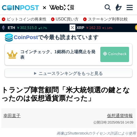
ビットコインの将来性
USDC買い方
ステーキング利率比較
株特集・関連銘柄
302,515.0
XRP
162.33
BNB
0.7
1.14
CoinPost
で今最も読まれています
コインチェック、1銘柄の上場廃止を発
表
ニュースランキングをもっと見る
トランプ陣営顧問「米大統領選の鍵とな
ったのは仮想通貨票だった」
幸田直子
仮想通貨情報
公開日時:
2025/06/16 14:09
画像はShutterstockのライセンス許諾により使用