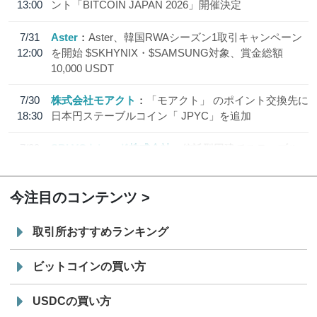
13:00
ント「BITCOIN JAPAN 2026」開催決定
7/31
Aster
Aster、韓国RWAシーズン1取引キャンペーン
12:00
を開始 $SKHYNIX・$SAMSUNG対象、賞金総額
10,000 USDT
7/30
株式会社モアクト
「モアクト」 のポイント交換先に
18:30
日本円ステーブルコイン「 JPYC」を追加
7/29
SBI VCトレード株式会社
信託型円建てステーブル
19:30
コイン「JPYSC」徹底解説セミナーを開催
今注目のコンテンツ
取引所おすすめランキング
ビットコインの買い方
USDCの買い方