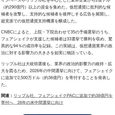
インベースやリップル社を中心とした業界企業から2億ドル
（約290億円）以上の資金を集めた。仮想通貨に批判的な候
補者を攻撃し、支持的な候補者を後押しする広告を展開し、
超党派での仮想通貨支持機運を醸成した。
CNBCによると、上院・下院合わせて35の予備選挙のうち、
フェアシェイクが支援した候補者は33選挙で勝利を収め、驚
異的な94％の成功率を記録。この実績は、仮想通貨業界の政
治に対する影響力の大きさを如実に物語っている。
リップル社は大統領選後も、業界の政治的影響力の維持・拡
大を図るため、2026年の中間選挙に向けて、フェアシェイク
に追加で2,500万ドル（約36億円）を寄付することを発表し
た。
関連：
リップル社、フェアシェイクPACに追加で約38億円を
寄付へ 26年の米中間選挙に向け