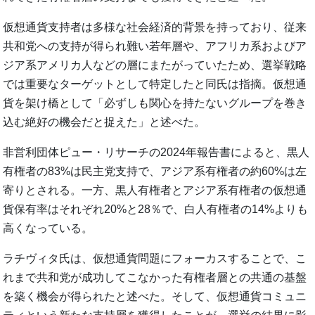
仮想通貨支持者は多様な社会経済的背景を持っており、従来
共和党への支持が得られ難い若年層や、アフリカ系およびア
ジア系アメリカ人などの層にまたがっていたため、選挙戦略
では重要なターゲットとして特定したと同氏は指摘。仮想通
貨を架け橋として「必ずしも関心を持たないグループを巻き
込む絶好の機会だと捉えた」と述べた。
非営利団体ピュー・リサーチの2024年報告書によると、黒人
有権者の83%は民主党支持で、アジア系有権者の約60%は左
寄りとされる。一方、黒人有権者とアジア系有権者の仮想通
貨保有率はそれぞれ20%と28％で、白人有権者の14%よりも
高くなっている。
ラチヴィタ氏は、仮想通貨問題にフォーカスすることで、こ
れまで共和党が成功してこなかった有権者層との共通の基盤
を築く機会が得られたと述べた。そして、仮想通貨コミュニ