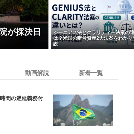
院が採決日
ジーニアス法とクラリティー法案の
は？米国の暗号資産2大法案をわかり
説
動画解説
新着一覧
4時間の遅延義務付