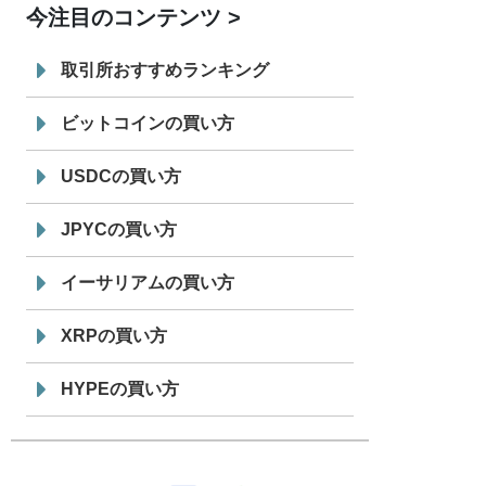
今注目のコンテンツ
7/29
SBI VCトレード株式会社
信託型円建
19:30
てステーブルコイン「JPYSC」徹底解
取引所おすすめランキング
説セミナーを開催
ビットコインの買い方
USDCの買い方
JPYCの買い方
イーサリアムの買い方
XRPの買い方
HYPEの買い方