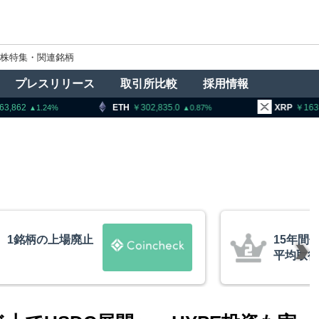
株特集・関連銘柄
プレスリリース
取引所比較
採用情報
H
302,835.0
XRP
163.23
BNB
0.87
0.92
ビットコインが移動、
米クラリ
約10ドル
月まで延