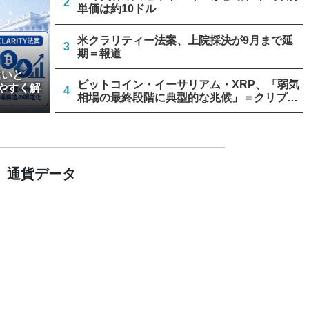
2
単価は約10ドル
米クラリティー法案、上院採決が9月まで延
3
期＝報道
違いと
ビットコイン・イーサリアム・XRP、「弱気
やすく解
4
相場の最終段階に典型的な兆候」＝クリプト
クアント
リミックスポイント、仮想通貨運用益が累計
5
約1.6億円に
通貨データ