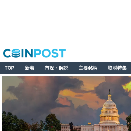
TOP
新着
市況・解説
主要銘柄
取材特集