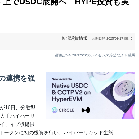
上でUSDC展開へ HYPE投資も実
仮想通貨情報
公開日時:
2025/09/17 08:40
画像はShutterstockのライセンス許諾により使用
の連携を強
が16日、分散型
大手ハイパーリ
ネイティブ版提供
Eトークンに初の投資を行い、ハイパーリキッド生態