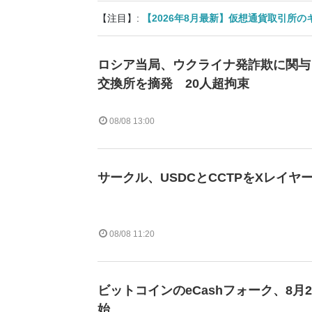
【注目】:
【2026年8月最新】仮想通貨取引所
ロシア当局、ウクライナ発詐欺に関与
交換所を摘発 20人超拘束
08/08 13:00
サークル、USDCとCCTPをXレイヤ
08/08 11:20
ビットコインのeCashフォーク、8月
始