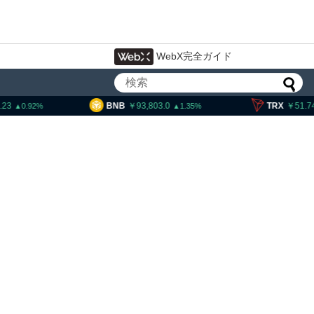
WebX完全ガイド
93,803.0
TRX
51.74
SOL
1.35
0.33
ティー法案、上院採決が9
期＝報道