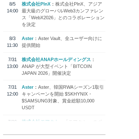
8/5
株式会社PlnX
株式会社PlnX、アジア
14:00
最大級のグローバルWeb3カンファレン
ス「WebX2026」とのコラボレーション
を決定
8/3
Aster
Aster Vault、全ユーザー向けに
11:30
提供開始
7/31
株式会社ANAPホールディングス
13:00
ANAP が大型イベント「BITCOIN
JAPAN 2026」開催決定
7/31
Aster
Aster、韓国RWAシーズン1取引
12:00
キャンペーンを開始 $SKHYNIX・
$SAMSUNG対象、賞金総額10,000
USDT
7/30
株式会社モアクト
「モアクト」 のポ
18:30
イント交換先に日本円ステーブルコイン
「 JPYC」を追加