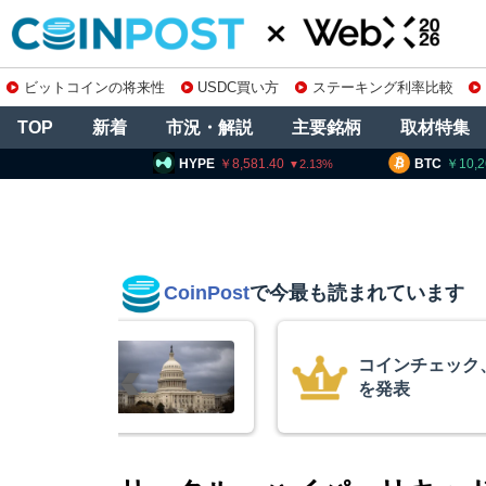
ビットコインの将来性
USDC買い方
ステーキング利率比較
TOP
新着
市況・解説
主要銘柄
取材特集
YPE
8,581.40
BTC
10,263,862
ET
2.13
1.24
CoinPost
で今最も読まれています
の上場廃止
15年間休眠の
平均取得単価は