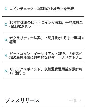
1
コインチェック、1銘柄の上場廃止を発表
15年間休眠のビットコインが移動、平均取得単
2
価は約10ドル
米クラリティー法案、上院採決が9月まで延期＝
3
報道
ビットコイン・イーサリアム・XRP、「弱気相
4
場の最終段階に典型的な兆候」＝クリプトクア
ント
リミックスポイント、仮想通貨運用益が累計約
5
1.6億円に
プレスリリース
一覧