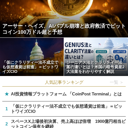
アーサー・ヘイズ、AIバブル崩壊と政府救済でビット
コイン100万ドル超と予想
「仮にクラリティー法不成立で
ジーニアス法とクラリティー法
も仮想通貨は前進」＝ビットワ
案の違いとは？米国の暗号資産2
イズCIO
大法案をわかりやすく解説
人気記事ランキング
一覧 ＞
★
AI投資情報プラットフォーム 「CoinPost Terminal」とは
「仮にクラリティー法不成立でも仮想通貨は前進」＝ビッ
1
トワイズCIO
スペースX上場後初決算、売上高ほぼ倍増 1900億円相当ビ
2
ットコイン保有を継続