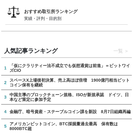
おすすめ取引所ランキング
実績・評判・目的別
人気記事ランキング
一覧
「仮にクラリティー法不成立でも仮想通貨は前進」＝ビットワイ
1
ズCIO
スペースX上場後初決算、売上高ほぼ倍増 1900億円相当ビット
2
コイン保有を継続
中国主導のブロックチェーン規格、ISOが新規承認 ドイツ、日
3
本など策定に参加予定
4
金融庁、暗号資産・ステーブルコイン課を新設 8月7日組織再編
アメリカンビットコイン、BTC採掘量過去最高 保有数は
5
8000BTC超