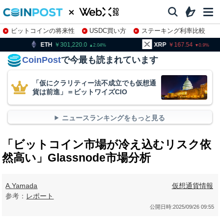
ビットコインの将来性
USDC買い方
ステーキング利率比較
株特集・関連銘柄
301,220.0
XRP
167.54
BNB
2.04
0.9
CoinPost
で今最も読まれています
「仮にクラリティー法不成立でも仮想通
貨は前進」＝ビットワイズCIO
ニュースランキングをもっと見る
「ビットコイン市場が冷え込むリスク依
然高い」Glassnode市場分析
A.Yamada
仮想通貨情報
参考：
レポート
公開日時:
2025/09/26 09:55