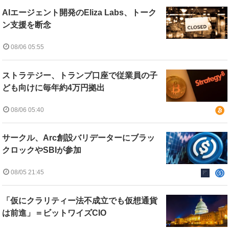
AIエージェント開発のEliza Labs、トーク
ン支援を断念
08/06 05:55
ストラテジー、トランプ口座で従業員の子
ども向けに毎年約4万円拠出
08/06 05:40
サークル、Arc創設バリデーターにブラッ
クロックやSBIが参加
08/05 21:45
「仮にクラリティー法不成立でも仮想通貨
は前進」＝ビットワイズCIO