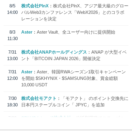
8/5
株式会社PlnX
株式会社PlnX、アジア最大級のグロー
14:00
バルWeb3カンファレンス「WebX2026」とのコラボ
レーションを決定
8/3
Aster
Aster Vault、全ユーザー向けに提供開始
11:30
7/31
株式会社ANAPホールディングス
ANAP が大型イベ
13:00
ント「BITCOIN JAPAN 2026」開催決定
7/31
Aster
Aster、韓国RWAシーズン1取引キャンペーン
12:00
を開始 $SKHYNIX・$SAMSUNG対象、賞金総額
10,000 USDT
7/30
株式会社モアクト
「モアクト」 のポイント交換先に
18:30
日本円ステーブルコイン「 JPYC」を追加
7/29
SBI VCトレード株式会社
信託型円建てステーブル
19:30
コイン「JPYSC」徹底解説セミナーを開催