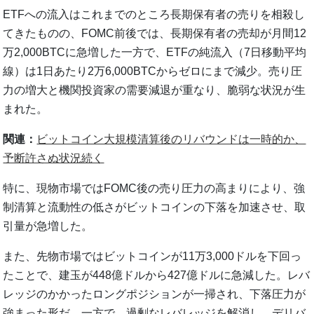
ETFへの流入はこれまでのところ長期保有者の売りを相殺し
てきたものの、FOMC前後では、長期保有者の売却が月間12
万2,000BTCに急増した一方で、ETFの純流入（7日移動平均
線）は1日あたり2万6,000BTCからゼロにまで減少。売り圧
力の増大と機関投資家の需要減退が重なり、脆弱な状況が生
まれた。
関連：
ビットコイン大規模清算後のリバウンドは一時的か、
予断許さぬ状況続く
特に、現物市場ではFOMC後の売り圧力の高まりにより、強
制清算と流動性の低さがビットコインの下落を加速させ、取
引量が急増した。
また、先物市場ではビットコインが11万3,000ドルを下回っ
たことで、建玉が448億ドルから427億ドルに急減した。レバ
レッジのかかったロングポジションが一掃され、下落圧力が
強まった形だ。一方で、過剰なレバレッジを解消し、デリバ