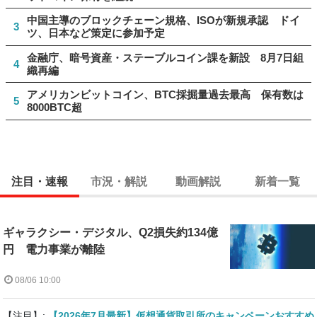
中国主導のブロックチェーン規格、ISOが新規承認 ドイ
3
ツ、日本など策定に参加予定
金融庁、暗号資産・ステーブルコイン課を新設 8月7日組
4
織再編
アメリカンビットコイン、BTC採掘量過去最高 保有数は
5
8000BTC超
注目・速報
市況・解説
動画解説
新着一覧
ギャラクシー・デジタル、Q2損失約134億
円 電力事業が離陸
08/06 10:00
【注目】:
【2026年7月最新】仮想通貨取引所のキャンペーンおすすめ