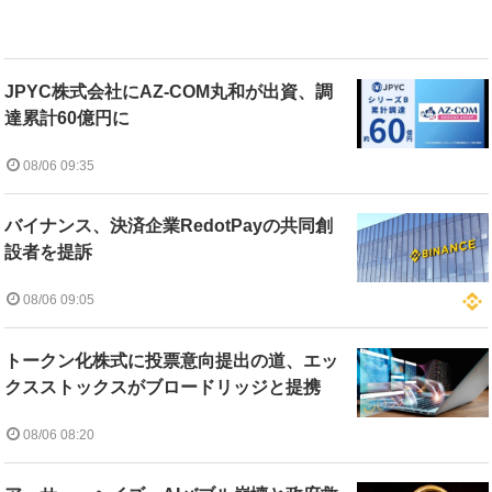
JPYC株式会社にAZ-COM丸和が出資、調
達累計60億円に
08/06 09:35
バイナンス、決済企業RedotPayの共同創
設者を提訴
08/06 09:05
トークン化株式に投票意向提出の道、エッ
クスストックスがブロードリッジと提携
08/06 08:20