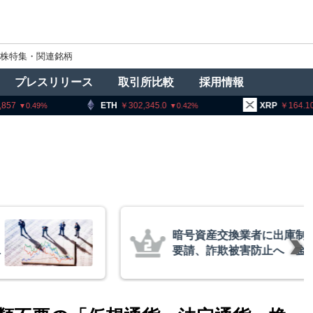
株特集・関連銘柄
プレスリリース
取引所比較
採用情報
302,345.0
XRP
164.10
BNB
0.42
3.14
者に出庫制限強化を
アーサー
防止へ 金融庁と警
政府救済
超と予想