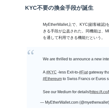
KYC不要の換金手段が誕生
MyEtherWallet上で、KYC(
きる手段が
公表
された。同機能は、MEW 
を通して利用できる機能だという。
We are thrilled to announce a new inte
A
#KYC
-less Exit-to-
#Fiat
gateway tha
#Ethereum
to Swiss Francs or Euros se
See our Medium for details!
https://t.
— MyEtherWallet.com (@myetherwallet