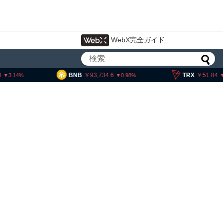
WebX完全ガイド
93,734.6
TRX
51.84
SOL
0.98
0.16
・ヘイズ、AIバブル崩壊と
でビットコイン100万ドル