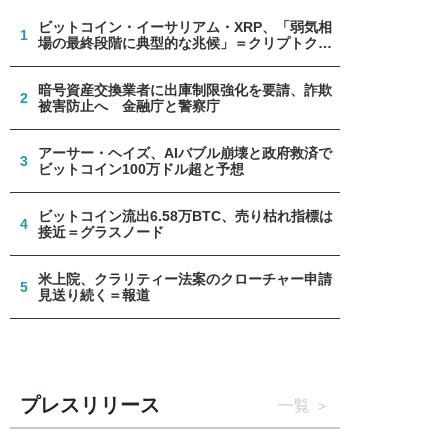
ビットコイン・イーサリアム・XRP、「弱気相
1
場の最終段階に典型的な兆候」＝クリプトクア
ント
暗号資産交換業者に出庫制限強化を要請、詐欺
2
被害防止へ 金融庁と警察庁
アーサー・ヘイズ、AIバブル崩壊と政府救済で
3
ビットコイン100万ドル超と予想
ビットコイン流出6.58万BTC、売り枯れ指標は
4
接近＝グラスノード
米上院、クラリティー法案のクローチャー申請
5
見送り続く＝報道
プレスリリース
一覧