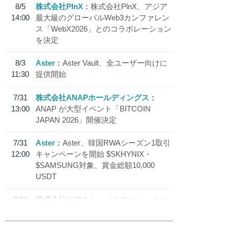
8/5
株式会社PlnX
株式会社PlnX、アジア
14:00
最大級のグローバルWeb3カンファレン
ス「WebX2026」とのコラボレーション
を決定
8/3
Aster
Aster Vault、全ユーザー向けに
11:30
提供開始
7/31
株式会社ANAPホールディングス
13:00
ANAP が大型イベント「BITCOIN
JAPAN 2026」開催決定
7/31
Aster
Aster、韓国RWAシーズン1取引
12:00
キャンペーンを開始 $SKHYNIX・
$SAMSUNG対象、賞金総額10,000
USDT
7/30
株式会社モアクト
「モアクト」 のポ
18:30
イント交換先に日本円ステーブルコイン
「 JPYC」を追加