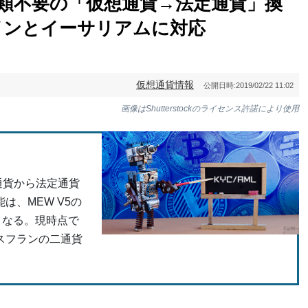
人確認書類不要の「仮想通貨→法定通貨」換
インとイーサリアムに対応
仮想通貨情報
公開日時:
2019/02/22 11:02
画像はShutterstockのライセンス許諾により使用
通貨から法定通貨
は、MEW V5の
となる。現時点で
スフランの二通貨