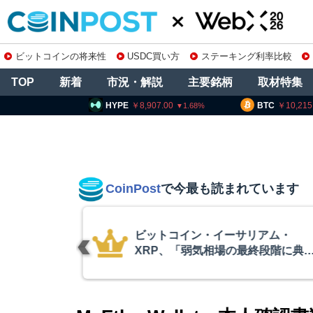
ビットコインの将来性
USDC買い方
ステーキング利率比較
TOP
新着
市況・解説
主要銘柄
取材特集
PE
8,907.00
BTC
10,215,857
ETH
1.68
0.49
CoinPost
で今最も読まれています
リアム・
暗号資産交換業
終段階に典型
要請、詐欺被害
クアント
察庁