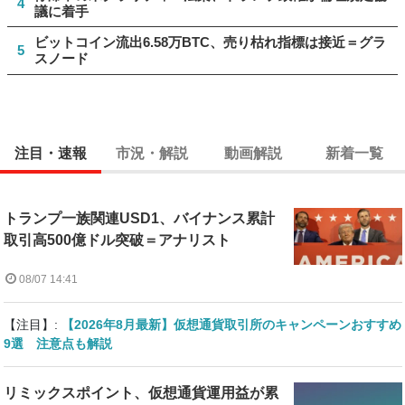
4
議に着手
ビットコイン流出6.58万BTC、売り枯れ指標は接近＝グラ
5
スノード
注目・速報
市況・解説
動画解説
新着一覧
トランプ一族関連USD1、バイナンス累計
取引高500億ドル突破＝アナリスト
08/07 14:41
【注目】:
【2026年8月最新】仮想通貨取引所のキャンペーンおすすめ
9選 注意点も解説
リミックスポイント、仮想通貨運用益が累