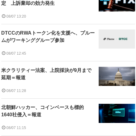
定 上訴棄却の効力発生
08/07 13:20
DTCCのRWAトークン化を支援へ、プルー
ムがワーキンググループ参加
08/07 12:45
米クラリティー法案、上院採決が9月まで
延期＝報道
08/07 11:28
北朝鮮ハッカー、コインベースも標的
1640社侵入＝報道
08/07 11:15