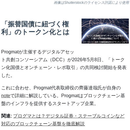
画像はShutterstockのライセンス許諾により使用
「振替国債に紐づく権
利」のトークン化とは
Progmatが主催するデジタルアセッ
ト共創コンソーシアム（DCC）が2026年5月8日、「トーク
ン化国債とオンチェーン・レポ取引」の共同検討開始を発表
した。
これに合わせ、Progmat代表取締役の齊藤達哉氏が自身の
note
で詳細に解説している。Progmatはブロックチェーン基
盤のインフラを提供するスタートアップ企業。
関連:
プログマとは？デジタル証券・ステーブルコインなど
対応のブロックチェーン基盤を徹底解説