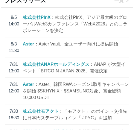
プレスリリース
一覧
8/5
株式会社PlnX
株式会社PlnX、アジア最大級のグロ
14:00
ーバルWeb3カンファレンス「WebX2026」とのコラ
ボレーションを決定
8/3
Aster
Aster Vault、全ユーザー向けに提供開始
11:30
7/31
株式会社ANAPホールディングス
ANAP が大型イ
13:00
ベント「BITCOIN JAPAN 2026」開催決定
7/31
Aster
Aster、韓国RWAシーズン1取引キャンペーン
12:00
を開始 $SKHYNIX・$SAMSUNG対象、賞金総額
10,000 USDT
7/30
株式会社モアクト
「モアクト」 のポイント交換先
18:30
に日本円ステーブルコイン「 JPYC」を追加
7/29
SBI VCトレード株式会社
信託型円建てステーブル