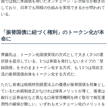
国では既に米国債を用いたオンチェーン・レポ取引が動き出
しており、日本でも同様の仕組みを実現できるかが問われて
いる。
「振替国債に紐づく権利」のトークン化が本
命に
齊藤氏は、トークン化国債実現の方式として大きく3つの選
択肢を提示している。1つは券面を発行しないタイプの「登
録国債」をそのままトークン化する方式、もう1つは現在主
流の振替国債自体をトークン化する方式だ。
ただし前者は租税特別措置法上の優遇が振替国債を対象とし
ているため税制改正がなければ保有メリットが薄く、後者は
銀行と証券会社など異なる口座管理機関を跨ぐ取引で相互運
用性の確保が難しい。いずれもオンチェーン化のメリットを