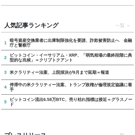
人気記事ランキング
一覧
暗号資産交換業者に出庫制限強化を要請、詐欺被害防止へ 金融
1
庁と警察庁
ビットコイン・イーサリアム・XRP、「弱気相場の最終段階に典
2
型的な兆候」＝クリプトクアント
3
米クラリティー法案、上院採決が9月まで延期＝報道
停滞中の米クラリティー法案、トランプ政権が倫理規定協議に着
4
手
ビットコイン流出6.58万BTC、売り枯れ指標は接近＝グラスノー
5
ド