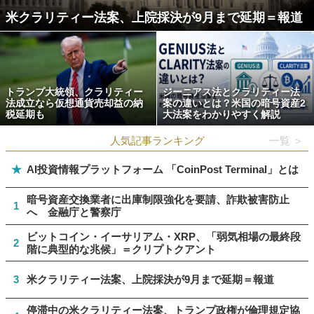
米クラリティー法案、上院採決が9月まで延期＝報道
トランプ大統領、クラリティー
ジーニアス法とクラリティー法
法成立なら仮想通貨売却益の納
案の違いとは？米国の暗号資産2
税延期も
大法案をわかりやすく解説
人気記事ランキング
一覧 ＞
★
AI投資情報プラットフォーム 「CoinPost Terminal」とは
暗号資産交換業者に出庫制限強化を要請、詐欺被害防止
1
へ 金融庁と警察庁
ビットコイン・イーサリアム・XRP、「弱気相場の最終段
2
階に典型的な兆候」＝クリプトクアント
3
米クラリティー法案、上院採決が9月まで延期＝報道
停滞中の米クラリティー法案、トランプ政権が倫理規定協