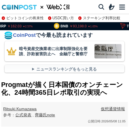
ビットコインの将来性
USDC買い方
ステーキング利率比較
株特集・関連銘柄
162.03
BNB
93,198.0
TRX
5
2.57
1.05
CoinPost
で今最も読まれています
暗号資産交換業者に出庫制限強化を要
請、詐欺被害防止へ 金融庁と警察庁
ニュースランキングをもっと見る
Progmatが描く日本国債のオンチェーン
化、24時間365日レポ取引の実現へ
Ritsuki.Kumazawa
仮想通貨情報
参考：
公式発表
,
齊藤氏note
公開日時:
2026/05/08 11:05