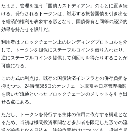
たまま、管理を担う「国債カストディアン」のもとに置き続
ける。発行されるトークンは、対応する振替国債を引き出せ
る経済的権利を表象する形となり、国債保有と同等の経済的
効果を持たせる設計だ。
利用者はブロックチェーン上のレンディングプロトコルを介
して、トークンを担保にステーブルコインを借り入れたり、
逆にステーブルコインを提供して利回りを得たりすることが
可能になる。
この方式の利点は、既存の国債決済インフラとの併存負担を
抑えつつ、24時間365日のオンチェーン取引や口座管理機関
を跨いだ流通といったブロックチェーンのメリットを引き出
せる点にある。
ただし、トークンを発行する主体の信用に依存する構造とな
るため、当初は機関投資家間など参加者を限定した形での流
通が前提となる見込み。法的位置付けについても、規制当局