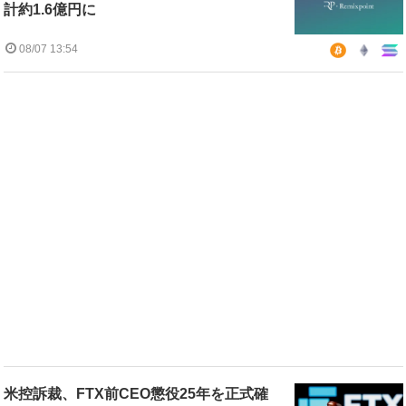
計約1.6億円に
08/07 13:54
米控訴裁、FTX前CEO懲役25年を正式確