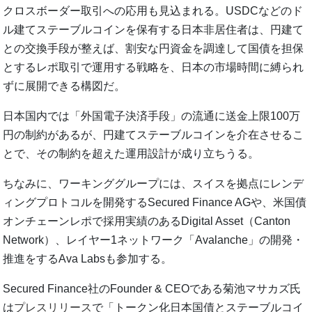
クロスボーダー取引への応用も見込まれる。USDCなどのド
ル建てステーブルコインを保有する日本非居住者は、円建て
との交換手段が整えば、割安な円資金を調達して国債を担保
とするレポ取引で運用する戦略を、日本の市場時間に縛られ
ずに展開できる構図だ。
日本国内では「外国電子決済手段」の流通に送金上限100万
円の制約があるが、円建てステーブルコインを介在させるこ
とで、その制約を超えた運用設計が成り立ちうる。
ちなみに、ワーキンググループには、スイスを拠点にレンデ
ィングプロトコルを開発するSecured Finance AGや、米国債
オンチェーンレポで採用実績のあるDigital Asset（Canton
Network）、レイヤー1ネットワーク「Avalanche」の開発・
推進をするAva Labsも参加する。
Secured Finance社のFounder & CEOである菊池マサカズ氏
は
プレスリリース
で「トークン化日本国債とステーブルコイ