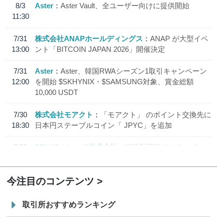
8/3
Aster
Aster Vault、全ユーザー向けに提供開始
11:30
7/31
株式会社ANAPホールディングス
ANAP が大型イベ
13:00
ント「BITCOIN JAPAN 2026」開催決定
7/31
Aster
Aster、韓国RWAシーズン1取引キャンペーン
12:00
を開始 $SKHYNIX・$SAMSUNG対象、賞金総額
10,000 USDT
7/30
株式会社モアクト
「モアクト」 のポイント交換先に
18:30
日本円ステーブルコイン「 JPYC」を追加
7/29
SBI VCトレード株式会社
信託型円建てステーブル
19:30
コイン「JPYSC」徹底解説セミナーを開催
今注目のコンテンツ
取引所おすすめランキング