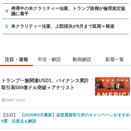
停滞中の米クラリティー法案、トランプ政権が倫理規定協
4
議に着手
5
米クラリティー法案、上院採決が9月まで延期＝報道
注目・速報
市況・解説
動画解説
新着一覧
トランプ一族関連USD1、バイナンス累計
取引高500億ドル突破＝アナリスト
08/07 14:41
【注目】:
【2026年8月最新】仮想通貨取引所のキャンペーンおすすめ
9選 注意点も解説