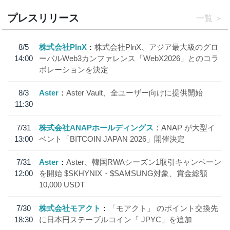
プレスリリース
一覧
8/5
株式会社PlnX
株式会社PlnX、アジア最大級のグロ
14:00
ーバルWeb3カンファレンス「WebX2026」とのコラ
ボレーションを決定
8/3
Aster
Aster Vault、全ユーザー向けに提供開始
11:30
7/31
株式会社ANAPホールディングス
ANAP が大型イ
13:00
ベント「BITCOIN JAPAN 2026」開催決定
7/31
Aster
Aster、韓国RWAシーズン1取引キャンペーン
12:00
を開始 $SKHYNIX・$SAMSUNG対象、賞金総額
10,000 USDT
7/30
株式会社モアクト
「モアクト」 のポイント交換先
18:30
に日本円ステーブルコイン「 JPYC」を追加