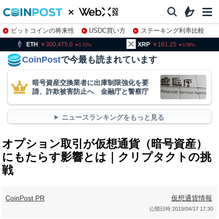
ビットコインの将来性
USDC買い方
ステーキング利率比較
株特集・関連銘柄
00,475.0
XRP
161.25
BNB
9
0.72
3.08
CoinPost
で今最も読まれています
暗号資産交換業者に出庫制限強化を要
請、詐欺被害防止へ 金融庁と警察庁
ニュースランキングをもっと見る
オプション取引が仮想通貨（暗号資産）
にもたらす影響とは｜クリプタクトの挑
戦
CoinPost PR
仮想通貨情報
公開日時:
2019/04/17 17:30