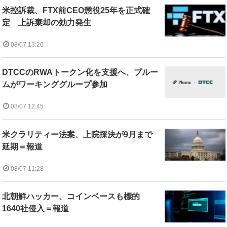
米控訴裁、FTX前CEO懲役25年を正式確
定 上訴棄却の効力発生
08/07 13:20
DTCCのRWAトークン化を支援へ、プルー
ムがワーキンググループ参加
08/07 12:45
米クラリティー法案、上院採決が9月まで
延期＝報道
08/07 11:28
北朝鮮ハッカー、コインベースも標的
1640社侵入＝報道