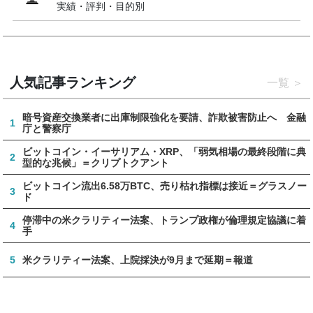
実績・評判・目的別
人気記事ランキング
一覧
暗号資産交換業者に出庫制限強化を要請、詐欺被害防止へ 金融
1
庁と警察庁
ビットコイン・イーサリアム・XRP、「弱気相場の最終段階に典
2
型的な兆候」＝クリプトクアント
ビットコイン流出6.58万BTC、売り枯れ指標は接近＝グラスノー
3
ド
停滞中の米クラリティー法案、トランプ政権が倫理規定協議に着
4
手
5
米クラリティー法案、上院採決が9月まで延期＝報道