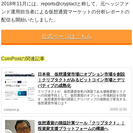
2018年11月には、reports@cryptactと称して、元ヘッジファ
ンド運用担当者による仮想通貨マーケットの分析レポートの
配信も開始いたしました。
公式ページはこちら
CoinPostの関連記事
日本発 仮想通貨市場にオプション市場を創設
｜クリプタクトがみるビットコイン市場とデリ
バティブの成熟化
クリプタクトが、仮想通貨保有の課題である価格変動リスク
への回避手段として、仮想通貨のオプション市場創設を目指
す。仮想通貨市場の課題とデリバティブの成熟化で変化する
仮想通貨市場とは？
03/05 11:50
coinpost.jp
仮想通貨の損益計算ツール「クリプタクト」｜
投資家支援プラットフォームの構築へ