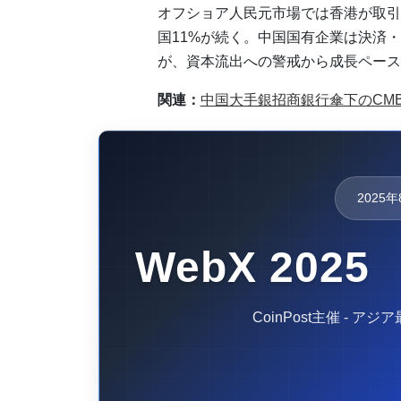
オフショア人民元市場では香港が取引高
国11%が続く。中国国有企業は決済
が、資本流出への警戒から成長ペース
関連：
中国大手銀招商銀行傘下のCM
2025
WebX 2025
CoinPost主催 - 