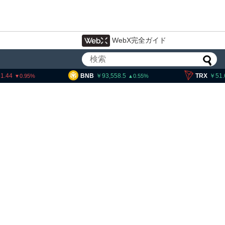
WebX完全ガイド
NB
93,558.5
TRX
51.61
SO
0.55
0.22
イン・イーサリアム・
「弱気相場の最終段階に典型
」＝クリプトクアント