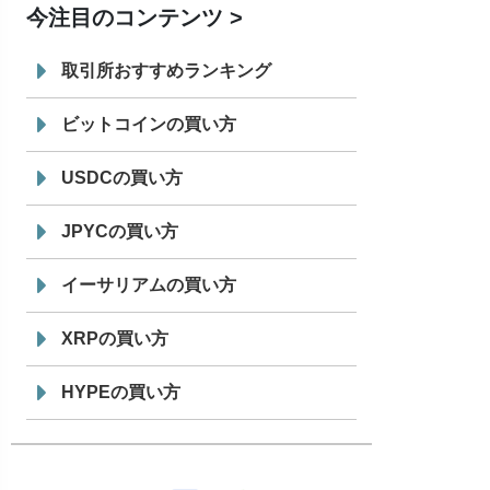
今注目のコンテンツ
7/29
SBI VCトレード株式会社
信託型円建
19:30
てステーブルコイン「JPYSC」徹底解
取引所おすすめランキング
説セミナーを開催
ビットコインの買い方
USDCの買い方
JPYCの買い方
イーサリアムの買い方
XRPの買い方
HYPEの買い方