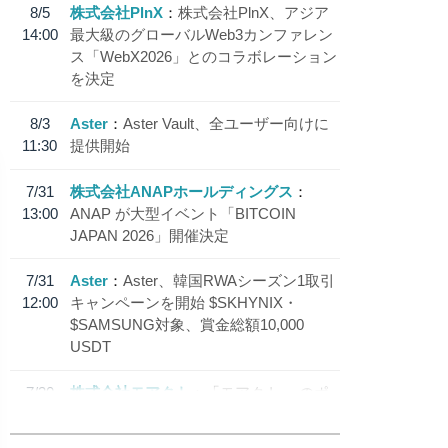
8/5
株式会社PlnX
株式会社PlnX、アジア
14:00
最大級のグローバルWeb3カンファレン
ス「WebX2026」とのコラボレーション
を決定
8/3
Aster
Aster Vault、全ユーザー向けに
11:30
提供開始
7/31
株式会社ANAPホールディングス
13:00
ANAP が大型イベント「BITCOIN
JAPAN 2026」開催決定
7/31
Aster
Aster、韓国RWAシーズン1取引
12:00
キャンペーンを開始 $SKHYNIX・
$SAMSUNG対象、賞金総額10,000
USDT
7/30
株式会社モアクト
「モアクト」 のポ
18:30
イント交換先に日本円ステーブルコイン
「 JPYC」を追加