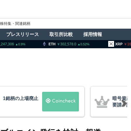
株特集・関連銘柄
プレスリリース
取引所比較
採用情報
ETH
302,578.0
XRP
161.44
B
0.52
0.95
者に出庫制限強化を
ビットコ
防止へ 金融庁と警
XRP、
的な兆候