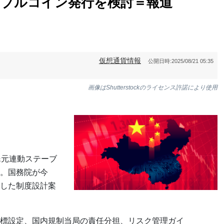
ーブルコイン発行を検討＝報道
仮想通貨情報
公開日時:
2025/08/21 05:35
画像はShutterstockのライセンス許諾により使用
民元連動ステーブ
。国務院が今
した制度設計案
標設定、国内規制当局の責任分担、リスク管理ガイ