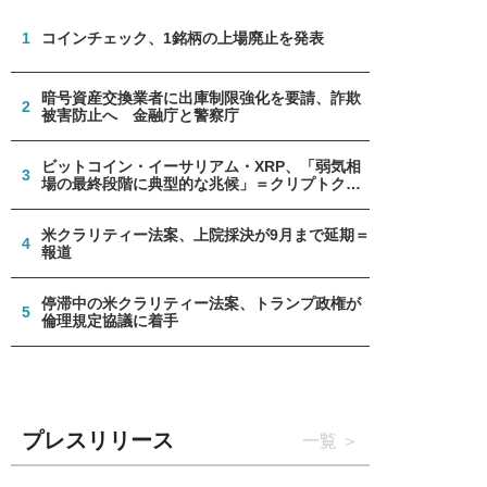
1
コインチェック、1銘柄の上場廃止を発表
暗号資産交換業者に出庫制限強化を要請、詐欺
2
被害防止へ 金融庁と警察庁
ビットコイン・イーサリアム・XRP、「弱気相
3
場の最終段階に典型的な兆候」＝クリプトクア
ント
米クラリティー法案、上院採決が9月まで延期＝
4
報道
停滞中の米クラリティー法案、トランプ政権が
5
倫理規定協議に着手
プレスリリース
一覧