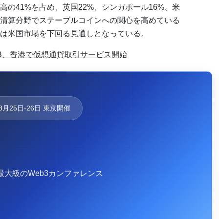
の41%を占め、英国22%、シンガポール16%、米
・清算分野でステーブルコインへの関心を高めている
は米国市場を下回る見通しとなっている。
B、香港で仮想通貨取引サービス開始
年8月25日-26日 東京開催
アジア最大級のWeb3カンファレンス