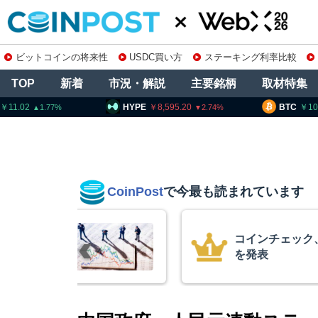
ビットコインの将来性
USDC買い方
ステーキング利率比較
TOP
新着
市況・解説
主要銘柄
取材特集
HYPE
8,595.20
BTC
10,247,306
2.74
0.9
CoinPost
で今最も読まれています
の上場廃止
暗号資産交換業
要請、詐欺被害
察庁