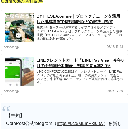
CoinPostの関連記事
BYTHESEA.online｜ブロックチェーンを活用
した地域通貨で環境問題などの解決目指す
株式会社ダースーが運営するライフスタイルメディア・
「BYTHESEA.online」は、ブロックチェーンを活用した地域
通貨「BYTHESEA.coin」のテストプロジェクトを7月15日の
海の日にあわせ開始した。
07/16 11:48
coinpost.jp
LINEクレジットカード「LINE Pay Visa」今年8
月の予約開始を発表、初年度還元率3.0%
LINE CONFERENCE 2019で、クレジットカード「LINE Pay
VISA」の詳細が発表された。唯一の決済スポンサーである
VISAと、東京五輪2020マーケティング領域における協業も行
う。
06/27 17:20
coinpost.jp
【告知】
CoinPost公式telegram（
https://t.co/MLmPxiuitw
）を新し