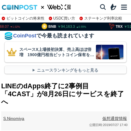
ビットコインの将来性
USDC買い方
ステーキング利率比較
株特集・関連銘柄
BNB
94,163.3
TRX
51.76
S
0.55
0.22
CoinPost
で今最も読まれています
スペースX上場後初決算、売上高ほぼ倍
増 1900億円相当ビットコイン保有を継
続
ニュースランキングをもっと見る
LINEのdApps終了に2事例目
「4CAST」が8月26日にサービスを終了
へ
S.Ninomiya
仮想通貨情報
公開日時:
2019/07/27 17:40