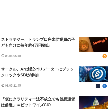
ストラテジー、トランプ口座米従業員の子
ども向けに毎年約4万円拠出
08/06 05:40
サークル、Arc創設バリデーターにブラッ
クロックやSBIが参加
08/05 21:45
「仮にクラリティー法不成立でも仮想通貨
は前進」＝ビットワイズCIO