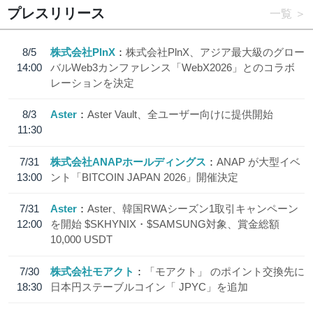
プレスリリース
一覧
8/5
株式会社PlnX
株式会社PlnX、アジア最大級のグロー
14:00
バルWeb3カンファレンス「WebX2026」とのコラボ
レーションを決定
8/3
Aster
Aster Vault、全ユーザー向けに提供開始
11:30
7/31
株式会社ANAPホールディングス
ANAP が大型イベ
13:00
ント「BITCOIN JAPAN 2026」開催決定
7/31
Aster
Aster、韓国RWAシーズン1取引キャンペーン
12:00
を開始 $SKHYNIX・$SAMSUNG対象、賞金総額
10,000 USDT
7/30
株式会社モアクト
「モアクト」 のポイント交換先に
18:30
日本円ステーブルコイン「 JPYC」を追加