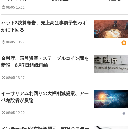
08/05 15:11
ハット8決算報告、売上高は事前予想わず
かに下回る
08/05 13:22
金融庁、暗号資産・ステーブルコイン課を
新設 8月7日組織再編
08/05 13:17
イーサリアム利回りの大幅削減提案、アー
ベ創設者が反論
08/05 12:30
インテーザが保有証券開示、ETHのステー