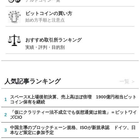
アルトコイン一覧
ビットコインの買い方
始め方手順と注意点
おすすめ取引所ランキング
実績・評判・目的別
人気記事ランキング
一覧
スペースX上場後初決算、売上高ほぼ倍増 1900億円相当ビット
1
コイン保有を継続
「仮にクラリティー法不成立でも仮想通貨は前進」＝ビットワイ
2
ズCIO
中国主導のブロックチェーン規格、ISOが新規承認 ドイツ、日
3
本など策定に参加予定