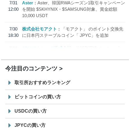
7/31
Aster
Aster、韓国RWAシーズン1取引キャンペーン
12:00
を開始 $SKHYNIX・$SAMSUNG対象、賞金総額
10,000 USDT
7/30
株式会社モアクト
「モアクト」 のポイント交換先
18:30
に日本円ステーブルコイン「 JPYC」を追加
7/29
SBI VCトレード株式会社
信託型円建てステーブル
19:30
コイン「JPYSC」徹底解説セミナーを開催
今注目のコンテンツ
取引所おすすめランキング
ビットコインの買い方
USDCの買い方
JPYCの買い方