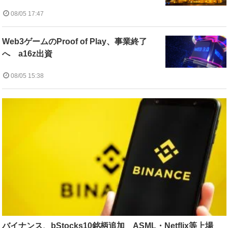
08/05 17:47
Web3ゲームのProof of Play、事業終了
へ a16z出資
08/05 15:38
バイナンス、bStocks10銘柄追加 ASML・Netflix等上場