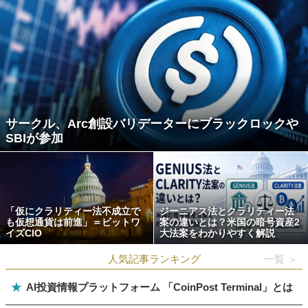
サークル、Arc創設バリデーターにブラックロックや
SBIが参加
「仮にクラリティー法不成立で
ジーニアス法とクラリティー法
も仮想通貨は前進」＝ビットワ
案の違いとは？米国の暗号資産2
イズCIO
大法案をわかりやすく解説
人気記事ランキング
一覧 ＞
★
AI投資情報プラットフォーム 「CoinPost Terminal」とは