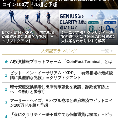
コイン100万ドル超と予想
BTC・ETH・XRP、「弱気相場
ジーニアス法とクラリティー法
の最終段階に典型的な兆候」＝
案の違いとは？米国の暗号資産2
クリプトクアント
大法案をわかりやすく解説
人気記事ランキング
一覧 ＞
★
AI投資情報プラットフォーム 「CoinPost Terminal」とは
ビットコイン・イーサリアム・XRP、「弱気相場の最終段
1
階に典型的な兆候」＝クリプトクアント
暗号資産交換業者に出庫制限強化を要請、詐欺被害防止
2
へ 金融庁と警察庁
アーサー・ヘイズ、AIバブル崩壊と政府救済でビットコイ
3
ン100万ドル超と予想
「仮にクラリティー法不成立でも仮想通貨は前進」＝ビッ
4