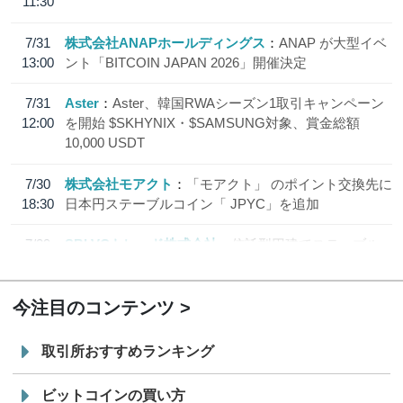
11:30
7/31
株式会社ANAPホールディングス
ANAP が大型イベ
13:00
ント「BITCOIN JAPAN 2026」開催決定
7/31
Aster
Aster、韓国RWAシーズン1取引キャンペーン
12:00
を開始 $SKHYNIX・$SAMSUNG対象、賞金総額
10,000 USDT
7/30
株式会社モアクト
「モアクト」 のポイント交換先に
18:30
日本円ステーブルコイン「 JPYC」を追加
7/29
SBI VCトレード株式会社
信託型円建てステーブル
19:30
コイン「JPYSC」徹底解説セミナーを開催
今注目のコンテンツ
取引所おすすめランキング
ビットコインの買い方