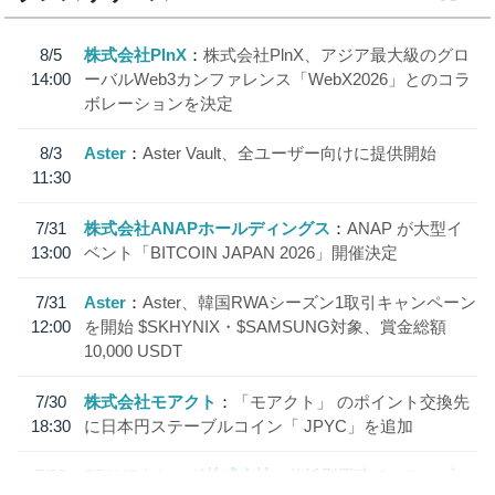
8/5
株式会社PlnX
株式会社PlnX、アジア最大級のグロ
14:00
ーバルWeb3カンファレンス「WebX2026」とのコラ
ボレーションを決定
8/3
Aster
Aster Vault、全ユーザー向けに提供開始
11:30
7/31
株式会社ANAPホールディングス
ANAP が大型イ
13:00
ベント「BITCOIN JAPAN 2026」開催決定
7/31
Aster
Aster、韓国RWAシーズン1取引キャンペーン
12:00
を開始 $SKHYNIX・$SAMSUNG対象、賞金総額
10,000 USDT
7/30
株式会社モアクト
「モアクト」 のポイント交換先
18:30
に日本円ステーブルコイン「 JPYC」を追加
7/29
SBI VCトレード株式会社
信託型円建てステーブル