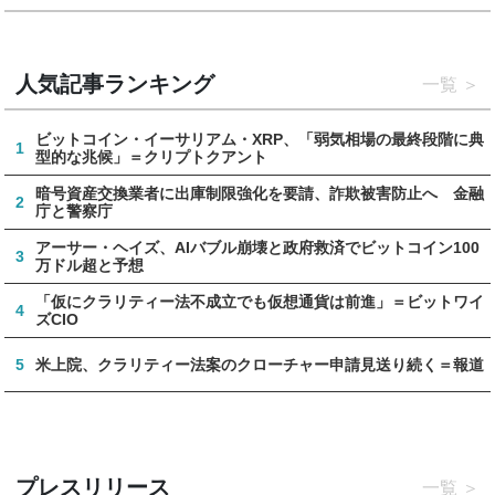
人気記事ランキング
一覧
ビットコイン・イーサリアム・XRP、「弱気相場の最終段階に典
1
型的な兆候」＝クリプトクアント
暗号資産交換業者に出庫制限強化を要請、詐欺被害防止へ 金融
2
庁と警察庁
アーサー・ヘイズ、AIバブル崩壊と政府救済でビットコイン100
3
万ドル超と予想
「仮にクラリティー法不成立でも仮想通貨は前進」＝ビットワイ
4
ズCIO
5
米上院、クラリティー法案のクローチャー申請見送り続く＝報道
プレスリリース
一覧