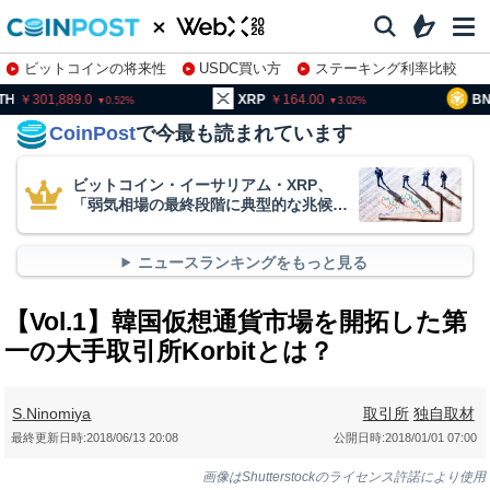
ビットコインの将来性
USDC買い方
ステーキング利率比較
株特集・関連銘柄
01,889.0
XRP
164.00
BNB
93
0.52
3.02
CoinPost
で今最も読まれています
ビットコイン・イーサリアム・XRP、
「弱気相場の最終段階に典型的な兆候」
＝クリプトクアント
ニュースランキングをもっと見る
【Vol.1】韓国仮想通貨市場を開拓した第
一の大手取引所Korbitとは？
S.Ninomiya
取引所
独自取材
最終更新日時:
2018/06/13 20:08
公開日時:
2018/01/01 07:00
画像はShutterstockのライセンス許諾により使用