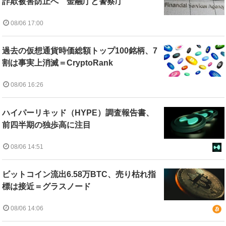
詐欺被害防止へ 金融庁と警察庁
08/06 17:00
過去の仮想通貨時価総額トップ100銘柄、7
割は事実上消滅＝CryptoRank
08/06 16:26
ハイパーリキッド（HYPE）調査報告書、
前四半期の独歩高に注目
08/06 14:51
ビットコイン流出6.58万BTC、売り枯れ指
標は接近＝グラスノード
08/06 14:06