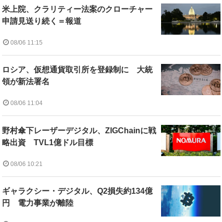
米上院、クラリティー法案のクローチャー
申請見送り続く＝報道
08/06 11:15
ロシア、仮想通貨取引所を登録制に 大統
領が新法署名
08/06 11:04
野村傘下レーザーデジタル、ZIGChainに戦
略出資 TVL1億ドル目標
08/06 10:21
ギャラクシー・デジタル、Q2損失約134億
円 電力事業が離陸