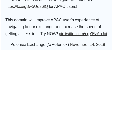
https://t.co/g3w5Uo26lQ
for APAC users!
This domain will improve APAC user’s experience of
navigating to our exchange and increase the speed of
getting access to it. Try NOW!
pic.twitter.com/cgYEzAoJoi
— Poloniex Exchange (@Poloniex)
November 14, 2019