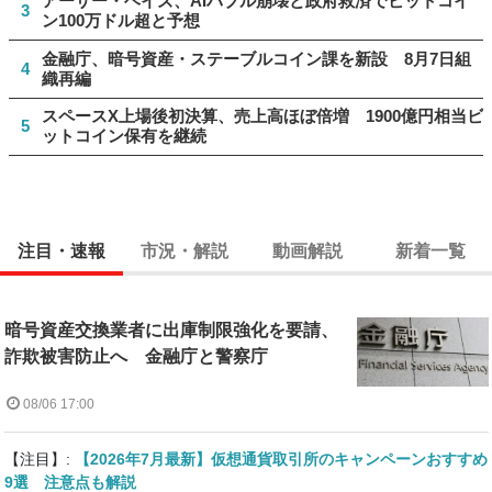
アーサー・ヘイズ、AIバブル崩壊と政府救済でビットコイ
3
ン100万ドル超と予想
金融庁、暗号資産・ステーブルコイン課を新設 8月7日組
4
織再編
スペースX上場後初決算、売上高ほぼ倍増 1900億円相当ビ
5
ットコイン保有を継続
注目・速報
市況・解説
動画解説
新着一覧
暗号資産交換業者に出庫制限強化を要請、
詐欺被害防止へ 金融庁と警察庁
08/06 17:00
【注目】:
【2026年7月最新】仮想通貨取引所のキャンペーンおすすめ
9選 注意点も解説