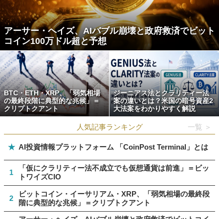
アーサー・ヘイズ、AIバブル崩壊と政府救済でビット
コイン100万ドル超と予想
BTC・ETH・XRP、「弱気相場
ジーニアス法とクラリティー法
の最終段階に典型的な兆候」＝
案の違いとは？米国の暗号資産2
クリプトクアント
大法案をわかりやすく解説
人気記事ランキング
一覧 ＞
★
AI投資情報プラットフォーム 「CoinPost Terminal」とは
「仮にクラリティー法不成立でも仮想通貨は前進」＝ビッ
1
トワイズCIO
ビットコイン・イーサリアム・XRP、「弱気相場の最終段
2
階に典型的な兆候」＝クリプトクアント