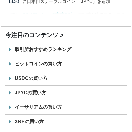
18:30
に日本円ステーブルコイン「 JPYC」を追加
7/29
SBI VCトレード株式会社
信託型円建てステーブル
19:30
コイン「JPYSC」徹底解説セミナーを開催
今注目のコンテンツ
取引所おすすめランキング
ビットコインの買い方
USDCの買い方
JPYCの買い方
イーサリアムの買い方
XRPの買い方