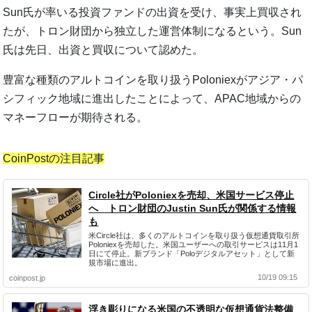
Sun氏が率いる投資ファンドの出資を受け、事実上買収され
たが、トロン財団から独立した運営体制になるという。Sun
氏は先日、出資と買収について認めた。
豊富な種類のアルトコインを取り扱うPoloniexがアジア・パ
シフィック地域に進出したことによって、APAC地域からの
マネーフローが期待される。
CoinPostの注目記事
Circle社がPoloniexを売却、米国サービス停止
へ トロン財団のJustin Sun氏が関係する情報
も
米Circle社は、多くのアルトコインを取り扱う仮想通貨取引所
Poloniexを売却した。米国ユーザーへの取引サービスは11月1
日にて停止。新ブランド「Poloデジタルアセット」として新
規市場に進出。
10/19 09:15
coinpost.jp
浮き彫りになる米国の不透明な仮想通貨法整備