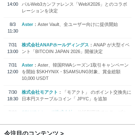
14:00
バルWeb3カンファレンス「WebX2026」とのコラボ
レーションを決定
8/3
Aster
Aster Vault、全ユーザー向けに提供開始
11:30
7/31
株式会社ANAPホールディングス
ANAP が大型イベ
13:00
ント「BITCOIN JAPAN 2026」開催決定
7/31
Aster
Aster、韓国RWAシーズン1取引キャンペーン
12:00
を開始 $SKHYNIX・$SAMSUNG対象、賞金総額
10,000 USDT
7/30
株式会社モアクト
「モアクト」 のポイント交換先に
18:30
日本円ステーブルコイン「 JPYC」を追加
7/29
SBI VCトレード株式会社
信託型円建てステーブル
19:30
コイン「JPYSC」徹底解説セミナーを開催
今注目のコンテンツ