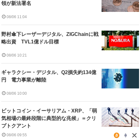
領が新法署名
08/06 11:04
野村傘下レーザーデジタル、ZIGChainに戦
略出資 TVL1億ドル目標
08/06 10:21
ギャラクシー・デジタル、Q2損失約134億
円 電力事業が離陸
08/06 10:00
ビットコイン・イーサリアム・XRP、「弱
気相場の最終段階に典型的な兆候」＝クリ
プトクアント
08/06 09:55