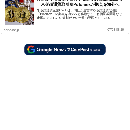
｜米仮想通貨取引所Poloniexが拠点を海外へ
米仮想通貨企業Circleは、同社が運営する仮想通貨取引所
「Poloniex」の拠点を海外へと移動する。有価証券問題など
米国の定まらない規制がその一番の要因としている。
07/23 08:19
coinpost.jp