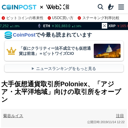
ビットコインの将来性
USDC買い方
ステーキング利率比較
株特集・関連銘柄
TH
301,883.0
XRP
165.66
B
2.34
1.38
CoinPost
で今最も読まれています
「仮にクラリティー法不成立でも仮想通
貨は前進」＝ビットワイズCIO
ニュースランキングをもっと見る
大手仮想通貨取引所Poloniex、「アジ
ア・太平洋地域」向けの取引所をオープ
ン
菊谷ルイス
注目
公開日時:
2019/11/14 12:22