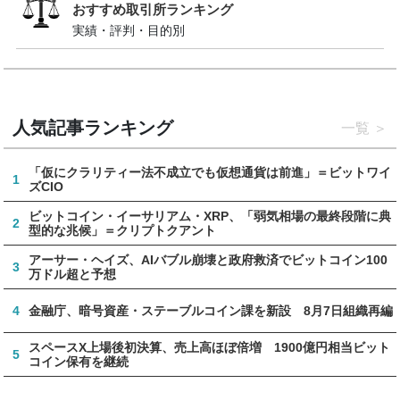
おすすめ取引所ランキング
実績・評判・目的別
人気記事ランキング
一覧
「仮にクラリティー法不成立でも仮想通貨は前進」＝ビットワイ
1
ズCIO
ビットコイン・イーサリアム・XRP、「弱気相場の最終段階に典
2
型的な兆候」＝クリプトクアント
アーサー・ヘイズ、AIバブル崩壊と政府救済でビットコイン100
3
万ドル超と予想
4
金融庁、暗号資産・ステーブルコイン課を新設 8月7日組織再編
スペースX上場後初決算、売上高ほぼ倍増 1900億円相当ビット
5
コイン保有を継続