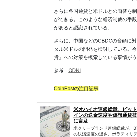
さらに各国通貨と米ドルとの両替を制
ができる。このような経済制裁の手段
があると認識されている。
さらに、中国などのCBDCの台頭に
タル米ドルの開発を検討している。今
貨』への対策を模索している事情がう
参考：
ODNI
CoinPostの注目記事
米オハイオ連銀総裁、ビット
インの送金速度や仮想通貨技
に言及
米クリーブランド連銀総裁が、B
の決済速度の遅さ、ボラティリ