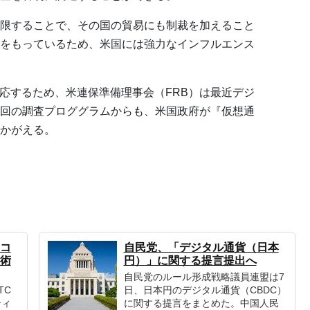
限することで、その国の貿易にも制裁を加えること
をもっているため、米国には強力なインフルエンス
対応するため、米連保準備理事会（FRB）は最近デジ
回の調査プロググラムからも、米国政府が『仮想通
かがえる。
コ
自民党、「デジタル通貨（日本
術
円）」に関する提言提出へ
自民党のルール形成戦略議員連盟は7
TC
日、日本円のデジタル通貨（CBDC）
ティ
に関する提言をまとめた。中国人民