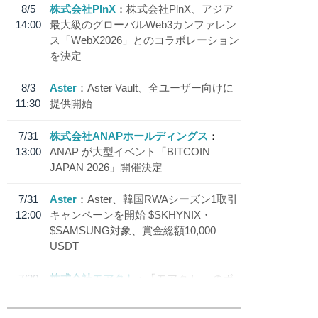
8/5
株式会社PlnX
株式会社PlnX、アジア
14:00
最大級のグローバルWeb3カンファレン
ス「WebX2026」とのコラボレーション
を決定
8/3
Aster
Aster Vault、全ユーザー向けに
11:30
提供開始
7/31
株式会社ANAPホールディングス
13:00
ANAP が大型イベント「BITCOIN
JAPAN 2026」開催決定
7/31
Aster
Aster、韓国RWAシーズン1取引
12:00
キャンペーンを開始 $SKHYNIX・
$SAMSUNG対象、賞金総額10,000
USDT
7/30
株式会社モアクト
「モアクト」 のポ
18:30
イント交換先に日本円ステーブルコイン
「 JPYC」を追加