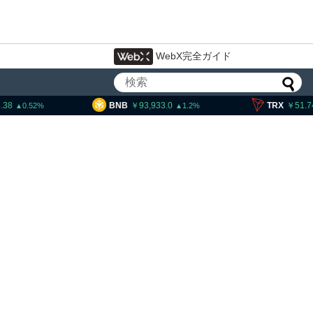
WebX完全ガイド
B
93,933.0
TRX
51.74
SOL
1.2
0.29
ティー法案、上院採決が9
期＝報道