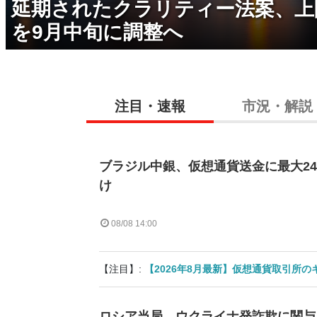
延期されたクラリティー法案、上
を9月中旬に調整へ
注目・速報
市況・解説
ブラジル中銀、仮想通貨送金に最大2
け
08/08 14:00
【注目】:
【2026年8月最新】仮想通貨取引所
ロシア当局、ウクライナ発詐欺に関与