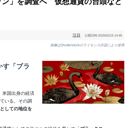
ワン」を調査へ 仮想通貨の台頭など
注目
公開日時:
2020/02/15 14:45
画像はShutterstockのライセンス許諾により使用
かす「ブラ
、米国出身の経済
ている。その調
としての地位を