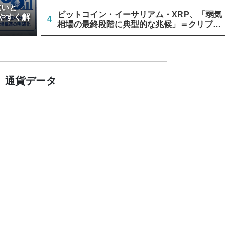
違いと
ビットコイン・イーサリアム・XRP、「弱気
やすく解
4
相場の最終段階に典型的な兆候」＝クリプト
クアント
リミックスポイント、仮想通貨運用益が累計
5
約1.6億円に
通貨データ