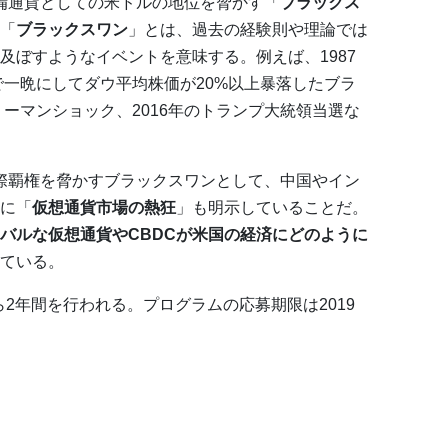
準備通貨としての米ドルの地位を脅かす「
ブラックス
「
ブラックスワン
」とは、過去の経験則や理論では
及ぼすようなイベントを意味する。例えば、1987
で一晩にしてダウ平均株価が20%以上暴落したブラ
リーマンショック、2016年のトランプ大統領当選な
国際覇権を脅かすブラックスワンとして、中国やイン
に「
仮想通貨市場の熱狂
」も明示していることだ。
バルな仮想通貨やCBDCが米国の経済にどのように
ている。
ら2年間を行われる。プログラムの応募期限は2019