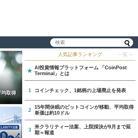
人気記事ランキング
一覧 ＞
AI投資情報プラットフォーム 「CoinPost
★
Terminal」とは
1
コインチェック、1銘柄の上場廃止を発表
平均取得
15年間休眠のビットコインが移動、平均取得
2
単価は約10ドル
米クラリティー法案、上院採決が9月まで延
3
期＝報道