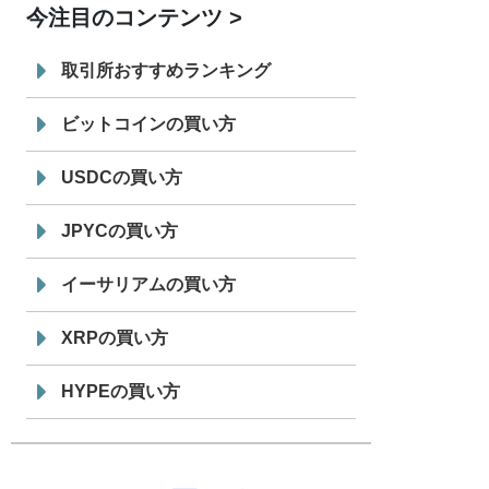
今注目のコンテンツ
7/29
SBI VCトレード株式会社
信託型円建
19:30
てステーブルコイン「JPYSC」徹底解
取引所おすすめランキング
説セミナーを開催
ビットコインの買い方
USDCの買い方
JPYCの買い方
イーサリアムの買い方
XRPの買い方
HYPEの買い方