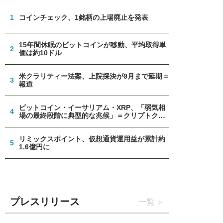
1
コインチェック、1銘柄の上場廃止を発表
15年間休眠のビットコインが移動、平均取得単
2
価は約10ドル
米クラリティー法案、上院採決が9月まで延期＝
3
報道
ビットコイン・イーサリアム・XRP、「弱気相
4
場の最終段階に典型的な兆候」＝クリプトクア
ント
リミックスポイント、仮想通貨運用益が累計約
5
1.6億円に
プレスリリース
一覧