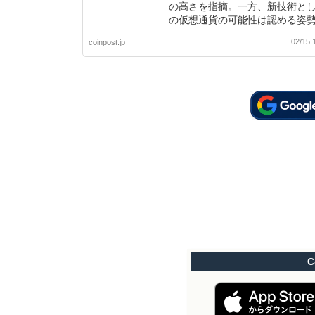
の高さを指摘。一方、新技術と
の仮想通貨の可能性は認める姿
02/15 
coinpost.jp
C