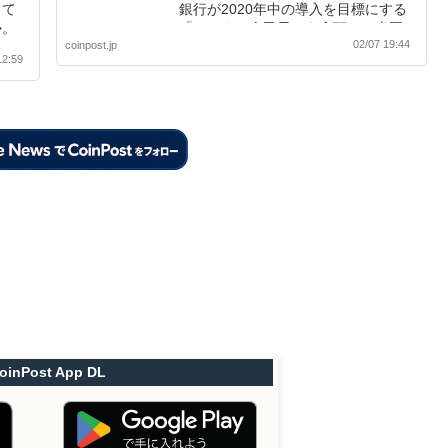
して
銀行が2020年中の導入を目標にする
勢。
「デジタル人民元」を念頭に、米国
02/07 19:44
coinpost.jp
との連携で米ドル基軸の体制を保つ
12:59
重要性についても指摘している。
oinPost App DL