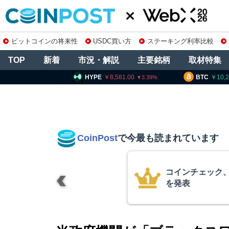
ビットコインの将来性
USDC買い方
ステーキング利率比較
TOP
新着
市況・解説
主要銘柄
取材特集
YPE
8,581.00
BTC
10,260,001
ET
3.39
0.73
CoinPost
で今最も読まれています
の上場廃止
15年間休眠の
平均取得単価は