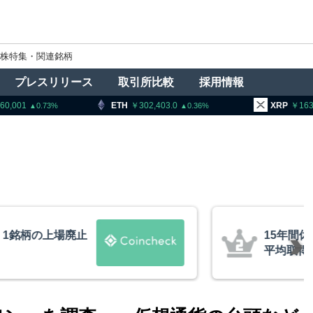
株特集・関連銘柄
プレスリリース
取引所比較
採用情報
H
302,403.0
XRP
163.38
BN
0.36
0.52
ビットコインが移動、
米クラリ
約10ドル
月まで延