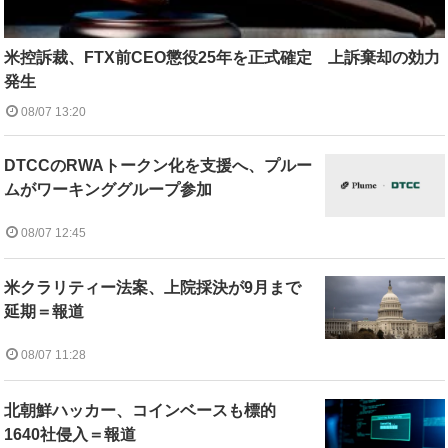
米控訴裁、FTX前CEO懲役25年を正式確定 上訴棄却の効力
発生
08/07 13:20
DTCCのRWAトークン化を支援へ、プルー
ムがワーキンググループ参加
08/07 12:45
米クラリティー法案、上院採決が9月まで
延期＝報道
08/07 11:28
北朝鮮ハッカー、コインベースも標的
1640社侵入＝報道