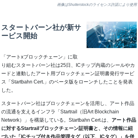
画像はShutterstockのライセンス許諾により使用
スタートバーン社が新サ
ービス開始
「アートxブロックチェーン」に取
り組むスタートバーン社は25日、ICチップ内蔵のシールやカ
ードと連動したアート用ブロックチェーン証明書発行サービ
ス「Startbahn Cert.」のベータ版をローンチしたことを発表
した。
スタートバーン社はブロックチェーンを活用し、アート作品
の流通を支えるインフラ「Startrail（旧Art Blockchain
Network）」を構築している。Startbahn Cert.は、
アート作品
に対するStartrailブロックチェーン証明書と、その情報に紐
づいた「ICチップ付き作品管理タグ（以下、ICタグ）」を併