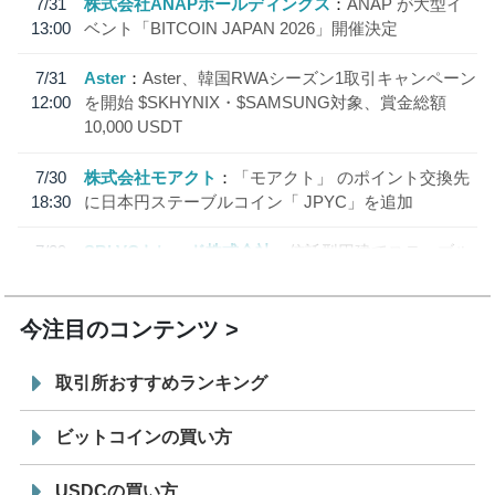
7/31
株式会社ANAPホールディングス
ANAP が大型イ
13:00
ベント「BITCOIN JAPAN 2026」開催決定
7/31
Aster
Aster、韓国RWAシーズン1取引キャンペーン
12:00
を開始 $SKHYNIX・$SAMSUNG対象、賞金総額
10,000 USDT
7/30
株式会社モアクト
「モアクト」 のポイント交換先
18:30
に日本円ステーブルコイン「 JPYC」を追加
7/29
SBI VCトレード株式会社
信託型円建てステーブル
19:30
コイン「JPYSC」徹底解説セミナーを開催
今注目のコンテンツ
取引所おすすめランキング
ビットコインの買い方
USDCの買い方