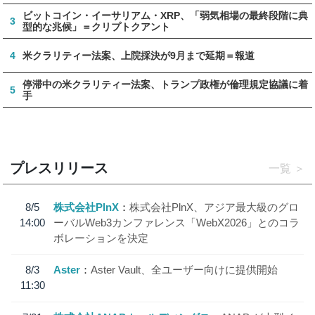
ビットコイン・イーサリアム・XRP、「弱気相場の最終段階に典
3
型的な兆候」＝クリプトクアント
4
米クラリティー法案、上院採決が9月まで延期＝報道
停滞中の米クラリティー法案、トランプ政権が倫理規定協議に着
5
手
プレスリリース
一覧
8/5
株式会社PlnX
株式会社PlnX、アジア最大級のグロ
14:00
ーバルWeb3カンファレンス「WebX2026」とのコラ
ボレーションを決定
8/3
Aster
Aster Vault、全ユーザー向けに提供開始
11:30