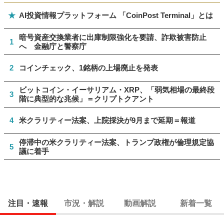
★
AI投資情報プラットフォーム 「CoinPost Terminal」とは
暗号資産交換業者に出庫制限強化を要請、詐欺被害防止
1
へ 金融庁と警察庁
2
コインチェック、1銘柄の上場廃止を発表
ビットコイン・イーサリアム・XRP、「弱気相場の最終段
3
階に典型的な兆候」＝クリプトクアント
4
米クラリティー法案、上院採決が9月まで延期＝報道
停滞中の米クラリティー法案、トランプ政権が倫理規定協
5
議に着手
注目・速報
市況・解説
動画解説
新着一覧