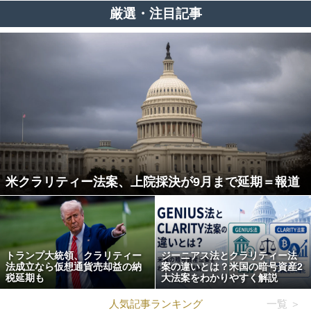
厳選・注目記事
米クラリティー法案、上院採決が9月まで延期＝報道
トランプ大統領、クラリティー
ジーニアス法とクラリティー法
法成立なら仮想通貨売却益の納
案の違いとは？米国の暗号資産2
税延期も
大法案をわかりやすく解説
人気記事ランキング
一覧 ＞