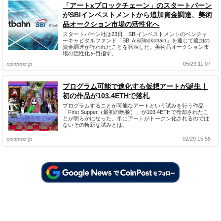
「アートxブロックチェーン」のスタートバーン
がSBIインベストメントから追加資金調達、美術
品オークション市場の活性化へ
スタートバーン社は23日、SBIインベストメントのベンチャ
ーキャピタルファンド「SBI AI&Blockchain」を通じて追加の
資金調達が行われたことを発表した。美術品オークション市
場の活性化を目指す。
05/23 11:07
coinpost.jp
プログラム可能で進化する仮想アートが誕生｜
初の作品が103.4ETHで落札
プログラムすることが可能なアートという試みを行う作品
「First Supper（最初の晩餐）」が103.4ETHで売却されたこ
とが明らかになった。単にアートがトークン化されるのでは
ないその斬新な試みとは。
02/29 15:55
coinpost.jp