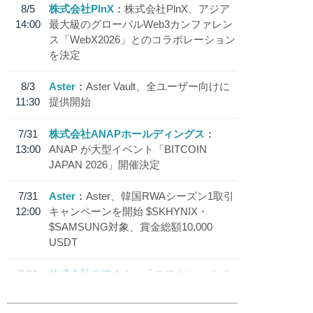
8/5
株式会社PlnX
株式会社PlnX、アジア
14:00
最大級のグローバルWeb3カンファレン
ス「WebX2026」とのコラボレーション
を決定
8/3
Aster
Aster Vault、全ユーザー向けに
11:30
提供開始
7/31
株式会社ANAPホールディングス
13:00
ANAP が大型イベント「BITCOIN
JAPAN 2026」開催決定
7/31
Aster
Aster、韓国RWAシーズン1取引
12:00
キャンペーンを開始 $SKHYNIX・
$SAMSUNG対象、賞金総額10,000
USDT
7/30
株式会社モアクト
「モアクト」 のポ
18:30
イント交換先に日本円ステーブルコイン
「 JPYC」を追加