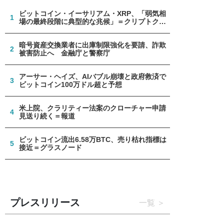
ビットコイン・イーサリアム・XRP、「弱気相
1
場の最終段階に典型的な兆候」＝クリプトクア
ント
暗号資産交換業者に出庫制限強化を要請、詐欺
2
被害防止へ 金融庁と警察庁
アーサー・ヘイズ、AIバブル崩壊と政府救済で
3
ビットコイン100万ドル超と予想
米上院、クラリティー法案のクローチャー申請
4
見送り続く＝報道
ビットコイン流出6.58万BTC、売り枯れ指標は
5
接近＝グラスノード
プレスリリース
一覧