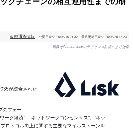
ブロックチェーンの相互運用性までの研
仮想通貨情報
公開日時:
2020/05/15 21:32
最終更新日時:
2020/05/28 18:23
画像はShutterstockのライセンス許諾により使用
0035
が統合された
プのフェー
ワーク経済”、”ネットワークコンセンサス”、”ネッ
skプロトコル向上に関する主要なマイルストーンを