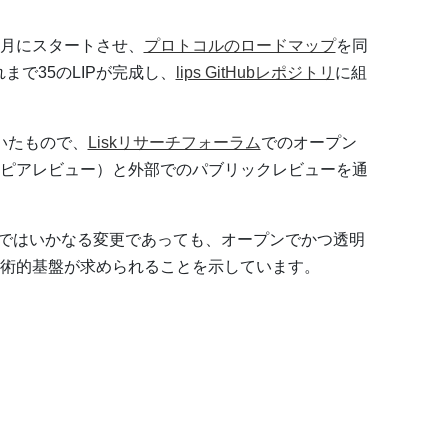
年6月にスタートさせ、
プロトコルのロードマップ
を同
まで35のLIPが完成し、
lips GitHubレポジトリ
に組
いたもので、
Liskリサーチフォーラム
でのオープン
ピアレビュー）と外部でのパブリックレビューを通
コルではいかなる変更であっても、オープンでかつ透明
術的基盤が求められることを示しています。