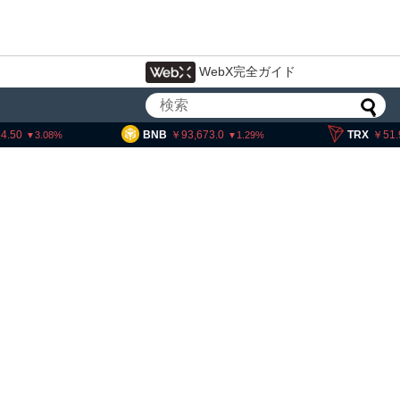
WebX完全ガイド
BNB
93,673.0
TRX
51.90
1.29
0.01
ーサー・ヘイズ、AIバブル崩壊と
府救済でビットコイン100万ドル
と予想