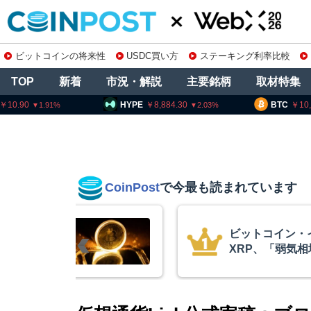
ビットコインの将来性
USDC買い方
ステーキング利率比較
TOP
新着
市況・解説
主要銘柄
取材特集
HYPE
8,884.30
BTC
10,209,653
2.03
0.55
CoinPost
で今最も読まれています
ーサリアム・
暗号資産
場の最終段階に典型
要請、詐
プトクアント
察庁