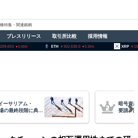
株特集・関連銘柄
プレスリリース
取引所比較
採用情報
ETH
302,636.0
XRP
164.50
0.35
3.08
交換業者に出庫制限強化を
ア
欺被害防止へ 金融庁と警
政
超