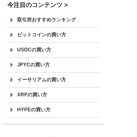
今注目のコンテンツ
7/29
SBI VCトレード株式会社
信託型円建
19:30
てステーブルコイン「JPYSC」徹底解
取引所おすすめランキング
説セミナーを開催
ビットコインの買い方
USDCの買い方
JPYCの買い方
イーサリアムの買い方
XRPの買い方
HYPEの買い方