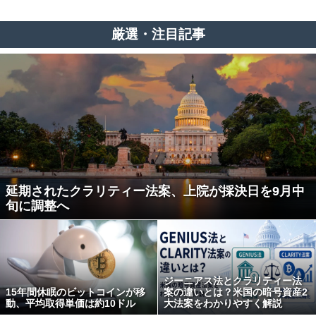
厳選・注目記事
延期されたクラリティー法案、上院が採決日を9月中
旬に調整へ
ジーニアス法とクラリティー法
15年間休眠のビットコインが移
案の違いとは？米国の暗号資産2
動、平均取得単価は約10ドル
大法案をわかりやすく解説