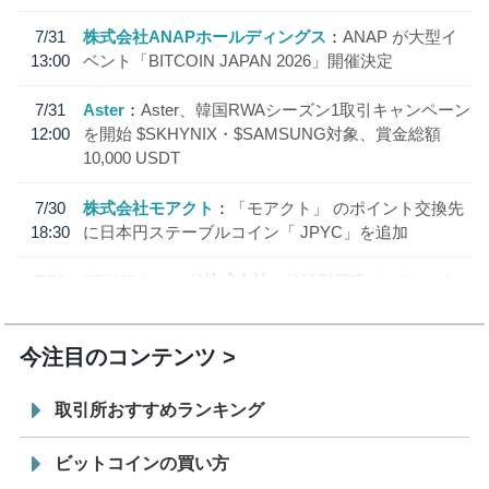
7/31
株式会社ANAPホールディングス
ANAP が大型イ
13:00
ベント「BITCOIN JAPAN 2026」開催決定
7/31
Aster
Aster、韓国RWAシーズン1取引キャンペーン
12:00
を開始 $SKHYNIX・$SAMSUNG対象、賞金総額
10,000 USDT
7/30
株式会社モアクト
「モアクト」 のポイント交換先
18:30
に日本円ステーブルコイン「 JPYC」を追加
7/29
SBI VCトレード株式会社
信託型円建てステーブル
19:30
コイン「JPYSC」徹底解説セミナーを開催
今注目のコンテンツ
取引所おすすめランキング
ビットコインの買い方