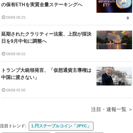
の保有ETHを実質全量ステーキングへ
08/08 06:25
延期されたクラリティー法案、上院が採決
日を9月中旬に調整へ
08/08 06:02
トランプ大統領発言、「仮想通貨主導権は
中国に渡さない」
08/08 05:00
注目・速報一覧
注目トレンド:
1.円ステーブルコイン「JPYC」