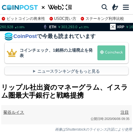
ビットコインの将来性
USDC買い方
ステーキング利率比較
株特集・関連銘柄
ETH
303,293.0
XRP
163.92
0.35
0.12
CoinPost
で今最も読まれています
コインチェック、1銘柄の上場廃止を発
表
ニュースランキングをもっと見る
リップル社出資のマネーグラム、イスラ
ム圏最大手銀行と戦略提携
菊谷ルイス
注目
公開日時:
2020/06/06 09:35
画像はShutterstockのライセンス許諾により使用