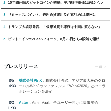
2
15年間休眠のビットコインが移動、平均取得単価は約10ドル
3
リミックスポイント、仮想通貨運用益が累計約1.6億円に
4
トランプ大統領発言、「仮想通貨主導権は中国に渡さない」
5
ビットコインのeCashフォーク、8月23日から3段階で開始
プレスリリース
一覧
8/5
株式会社PlnX
株式会社PlnX、アジア最大級のグロ
14:00
ーバルWeb3カンファレンス「WebX2026」とのコラ
ボレーションを決定
8/3
Aster
Aster Vault、全ユーザー向けに提供開始
11:30