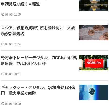
申請見送り続く＝報道
08/06 11:15
ロシア、仮想通貨取引所を登録制に 大統
領が新法署名
08/06 11:04
野村傘下レーザーデジタル、ZIGChainに戦
略出資 TVL1億ドル目標
08/06 10:21
ギャラクシー・デジタル、Q2損失約134億
円 電力事業が離陸
08/06 10:00