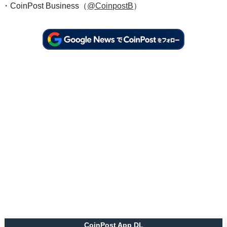
・CoinPost Business（
@CoinpostB
）
CoinPost App DL