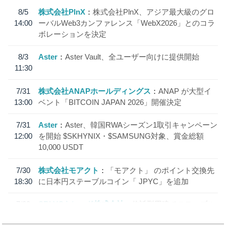
8/5
株式会社PlnX
株式会社PlnX、アジア最大級のグロ
14:00
ーバルWeb3カンファレンス「WebX2026」とのコラ
ボレーションを決定
8/3
Aster
Aster Vault、全ユーザー向けに提供開始
11:30
7/31
株式会社ANAPホールディングス
ANAP が大型イ
13:00
ベント「BITCOIN JAPAN 2026」開催決定
7/31
Aster
Aster、韓国RWAシーズン1取引キャンペーン
12:00
を開始 $SKHYNIX・$SAMSUNG対象、賞金総額
10,000 USDT
7/30
株式会社モアクト
「モアクト」 のポイント交換先
18:30
に日本円ステーブルコイン「 JPYC」を追加
7/29
SBI VCトレード株式会社
信託型円建てステーブル
19:30
コイン「JPYSC」徹底解説セミナーを開催