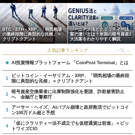
BTC・ETH・XRP、「弱気相場
ジーニアス法とクラリティー法
の最終段階に典型的な兆候」＝
案の違いとは？米国の暗号資産2
クリプトクアント
大法案をわかりやすく解説
人気記事ランキング
一覧 ＞
★
AI投資情報プラットフォーム 「CoinPost Terminal」とは
ビットコイン・イーサリアム・XRP、「弱気相場の最終段
1
階に典型的な兆候」＝クリプトクアント
暗号資産交換業者に出庫制限強化を要請、詐欺被害防止
2
へ 金融庁と警察庁
アーサー・ヘイズ、AIバブル崩壊と政府救済でビットコイ
3
ン100万ドル超と予想
「仮にクラリティー法不成立でも仮想通貨は前進」＝ビッ
4
トワイズCIO