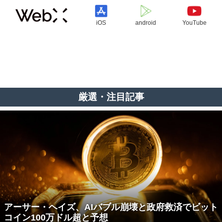
iOS
android
YouTube
厳選・注目記事
アーサー・ヘイズ、AIバブル崩壊と政府救済でビット
コイン100万ドル超と予想