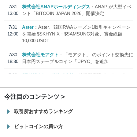
7/31
株式会社ANAPホールディングス
ANAP が大型イベ
13:00
ント「BITCOIN JAPAN 2026」開催決定
7/31
Aster
Aster、韓国RWAシーズン1取引キャンペーン
12:00
を開始 $SKHYNIX・$SAMSUNG対象、賞金総額
10,000 USDT
7/30
株式会社モアクト
「モアクト」 のポイント交換先に
18:30
日本円ステーブルコイン「 JPYC」を追加
7/29
SBI VCトレード株式会社
信託型円建てステーブル
19:30
コイン「JPYSC」徹底解説セミナーを開催
今注目のコンテンツ
取引所おすすめランキング
ビットコインの買い方