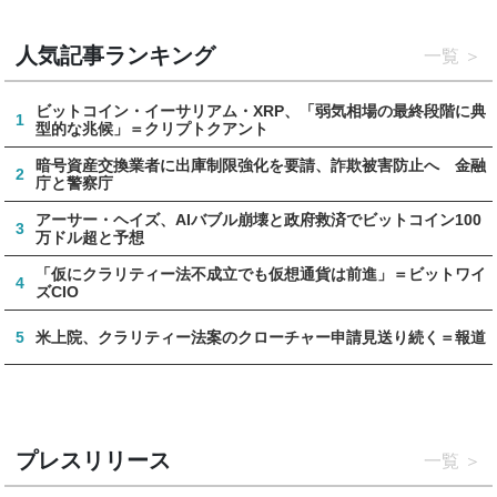
人気記事ランキング
一覧
ビットコイン・イーサリアム・XRP、「弱気相場の最終段階に典
1
型的な兆候」＝クリプトクアント
暗号資産交換業者に出庫制限強化を要請、詐欺被害防止へ 金融
2
庁と警察庁
アーサー・ヘイズ、AIバブル崩壊と政府救済でビットコイン100
3
万ドル超と予想
「仮にクラリティー法不成立でも仮想通貨は前進」＝ビットワイ
4
ズCIO
5
米上院、クラリティー法案のクローチャー申請見送り続く＝報道
プレスリリース
一覧