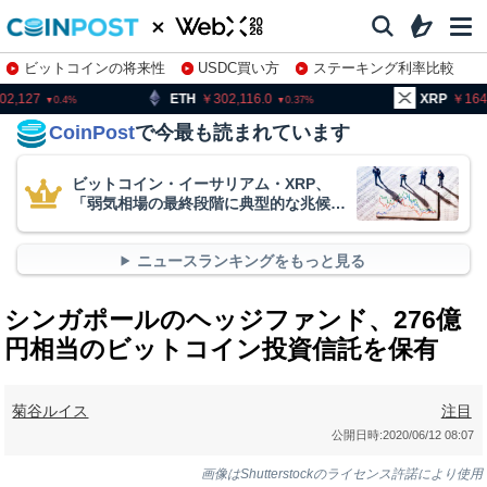
ビットコインの将来性
USDC買い方
ステーキング利率比較
株特集・関連銘柄
ETH
302,116.0
XRP
164.19
B
0.37
2.7
CoinPost
で今最も読まれています
ビットコイン・イーサリアム・XRP、
「弱気相場の最終段階に典型的な兆候」
＝クリプトクアント
ニュースランキングをもっと見る
シンガポールのヘッジファンド、276億
円相当のビットコイン投資信託を保有
菊谷ルイス
注目
公開日時:
2020/06/12 08:07
画像はShutterstockのライセンス許諾により使用