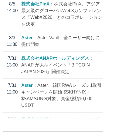
8/5
株式会社PlnX
株式会社PlnX、アジア
14:00
最大級のグローバルWeb3カンファレン
ス「WebX2026」とのコラボレーション
を決定
8/3
Aster
Aster Vault、全ユーザー向けに
11:30
提供開始
7/31
株式会社ANAPホールディングス
13:00
ANAP が大型イベント「BITCOIN
JAPAN 2026」開催決定
7/31
Aster
Aster、韓国RWAシーズン1取引
12:00
キャンペーンを開始 $SKHYNIX・
$SAMSUNG対象、賞金総額10,000
USDT
7/30
株式会社モアクト
「モアクト」 のポ
18:30
イント交換先に日本円ステーブルコイン
「 JPYC」を追加