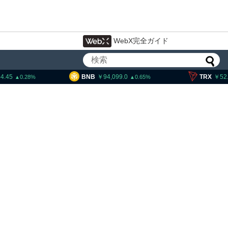
WebX完全ガイド
BNB
94,099.0
TRX
52.00
0.65
0.6
ンプ大統領発言、「仮想通貨主
は中国に渡さない」