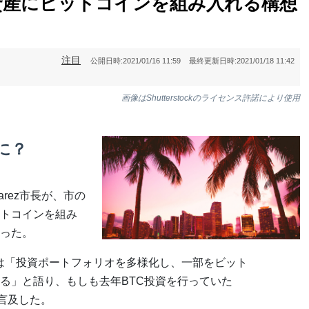
資産にビットコインを組み入れる構想
注目
公開日時:
2021/01/16 11:59
最終更新日時:
2021/01/18 11:42
画像はShutterstockのライセンス許諾により使用
に？
arez市長が、市の
トコインを組み
った。
た市長は「投資ポートフォリオを多様化し、一部をビット
る」と語り、もしも去年BTC投資を行っていた
言及した。