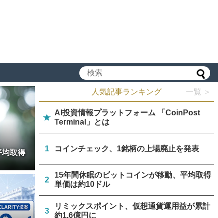
人気記事ランキング
一覧 ＞
AI投資情報プラットフォーム 「CoinPost
★
Terminal」とは
1
コインチェック、1銘柄の上場廃止を発表
平均取得
15年間休眠のビットコインが移動、平均取得
2
単価は約10ドル
リミックスポイント、仮想通貨運用益が累計
3
約1.6億円に