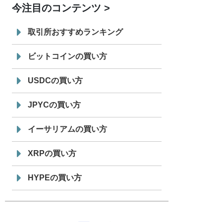
今注目のコンテンツ
7/29
SBI VCトレード株式会社
信託型円建
19:30
てステーブルコイン「JPYSC」徹底解
取引所おすすめランキング
説セミナーを開催
ビットコインの買い方
USDCの買い方
JPYCの買い方
イーサリアムの買い方
XRPの買い方
HYPEの買い方