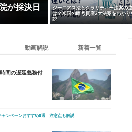
院が採決日
ジーニアス法とクラリティー法案の
は？米国の暗号資産2大法案をわかり
説
動画解説
新着一覧
4時間の遅延義務付
のキャンペーンおすすめ9選 注意点も解説