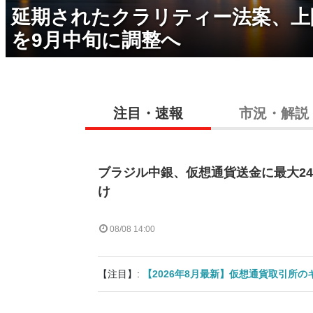
延期されたクラリティー法案、上
を9月中旬に調整へ
注目・速報
市況・解説
ブラジル中銀、仮想通貨送金に最大2
け
08/08 14:00
【注目】:
【2026年8月最新】仮想通貨取引所