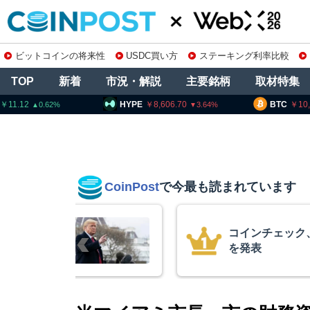
ビットコインの将来性
USDC買い方
ステーキング利率比較
TOP
新着
市況・解説
主要銘柄
取材特集
HYPE
8,606.70
BTC
10,265,437
3.64
0.31
CoinPost
で今最も読まれています
銘柄の上場廃止
15年間休眠
平均取得単価