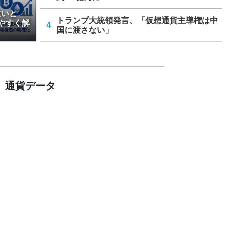
違いと
トランプ大統領発言、「仮想通貨主導権は中
やすく解
4
国に渡さない」
ビットコインのeCashフォーク、8月23日か
5
ら3段階で開始
通貨データ