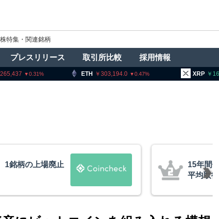
株特集・関連銘柄
プレスリリース
取引所比較
採用情報
ETH
303,194.0
XRP
164.45
0.47
0.28
のビットコインが移動、
トラ
は約10ドル
導権