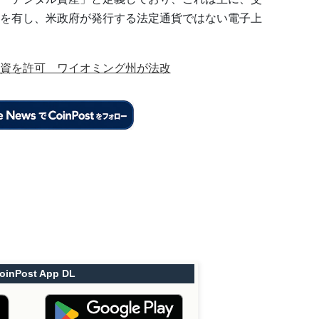
を有し、米政府が発行する法定通貨ではない電子上
資を許可 ワイオミング州が法改
oinPost App DL